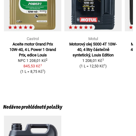
Castrol
Motul
Aceite motor Grand Prix
Motorový olej 5000 4T 10W-
Mot
10W-40, 4 L
Power 1 Grand
40, 4 litry
částečně
40
Prix, edice Louis
syntetický, Louis Edition
1
2
1 208,01 Kč
NPC
1 208,01 Kč
1
1
845,53 Kč
(
1 L
=
12,50 Kč
)
1
(
1 L
=
8,75 Kč
)
Nedávno prohlédnuté položky