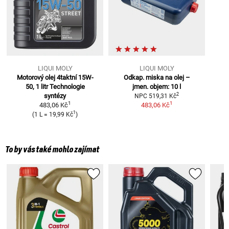
LIQUI MOLY
LIQUI MOLY
Motorový olej 4taktní 15W-
Odkap. miska na olej –
50, 1 litr
Technologie
jmen. objem: 10 l
2
syntézy
NPC
519,31 Kč
1
1
483,06 Kč
483,06 Kč
1
(
1 L
=
19,99 Kč
)
To by vás také mohlo zajímat