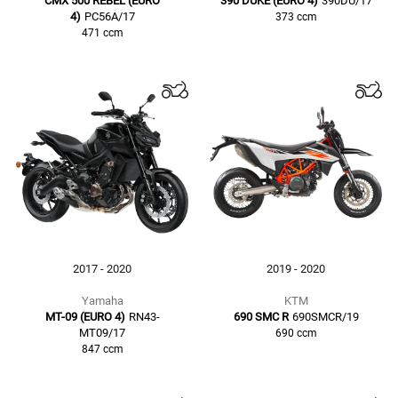
CMX 500 REBEL (EURO
390 DUKE (EURO 4)
390DU/17
4)
PC56A/17
373
ccm
471
ccm
2017 - 2020
2019 - 2020
Yamaha
KTM
MT-09 (EURO 4)
RN43-
690 SMC R
690SMCR/19
MT09/17
690
ccm
847
ccm