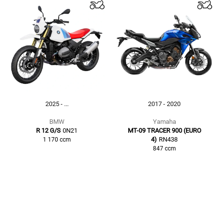
2025 - ...
2017 - 2020
BMW
Yamaha
R 12 G/S
0N21
MT-09 TRACER 900 (EURO
4)
RN438
1 170
ccm
847
ccm