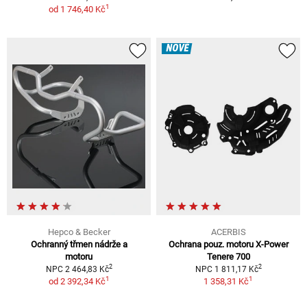
1
od
1 746,40 Kč
NOVÉ
Hepco & Becker
ACERBIS
Ochranný třmen nádrže a
Ochrana pouz. motoru X-Power
motoru
Tenere 700
2
2
NPC 2 464,83 Kč
NPC 1 811,17 Kč
1
1
od
2 392,34 Kč
1 358,31 Kč