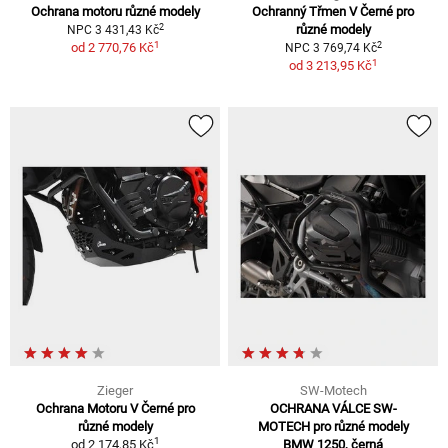
Ochrana motoru různé modely
Ochranný Třmen V Černé pro
2
různé modely
NPC 3 431,43 Kč
1
2
od
2 770,76 Kč
NPC 3 769,74 Kč
1
od
3 213,95 Kč
Zieger
SW-Motech
Ochrana Motoru V Černé pro
OCHRANA VÁLCE SW-
různé modely
MOTECH pro různé modely
1
od
2 174,85 Kč
BMW 1250, černá