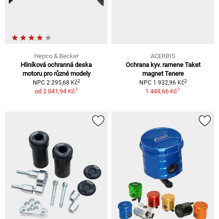
Hepco & Becker
ACERBIS
Hliníková ochranná deska
Ochrana kyv. ramene Taket
motoru pro různé modely
magnet Tenere
2
2
NPC 2 295,68 Kč
NPC 1 932,96 Kč
1
1
od
2 041,94 Kč
1 449,66 Kč