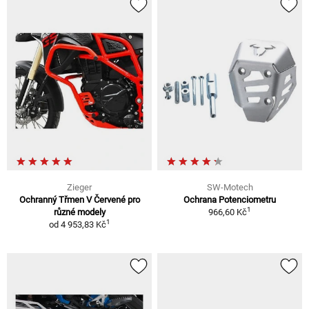
Zieger
SW-Motech
Ochranný Třmen V Červené pro
Ochrana Potenciometru
1
různé modely
966,60 Kč
1
od
4 953,83 Kč