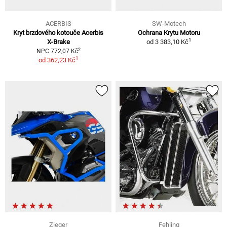
ACERBIS
SW-Motech
Kryt brzdového kotouče Acerbis
Ochrana Krytu Motoru
1
X-Brake
od
3 383,10 Kč
2
NPC 772,07 Kč
1
od
362,23 Kč
Zieger
Fehling