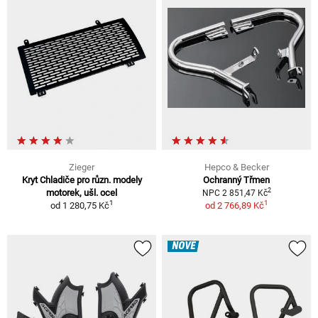
Zieger
Hepco & Becker
Kryt Chladiče pro různ. modely
Ochranný Třmen
2
motorek, ušl. ocel
NPC 2 851,47 Kč
1
1
od
1 280,75 Kč
od
2 766,89 Kč
NOVÉ