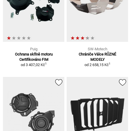
Puig
SW-Motech
Ochrana skříně motoru
Chrániče Válce RŮZNÉ
Certifikováno FIM
MODELY
1
1
od
3 407,02 Kč
od
2 658,15 Kč