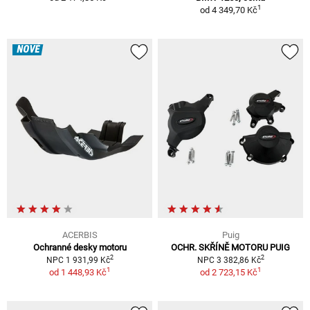
1
od
4 349,70 Kč
NOVÉ
ACERBIS
Puig
Ochranné desky motoru
OCHR. SKŘÍNĚ MOTORU PUIG
2
2
NPC 1 931,99 Kč
NPC 3 382,86 Kč
1
1
od
1 448,93 Kč
od
2 723,15 Kč