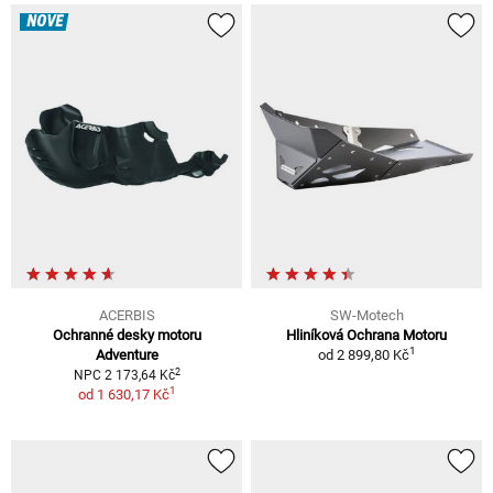
NOVÉ
ACERBIS
SW-Motech
Ochranné desky motoru
Hliníková Ochrana Motoru
1
Adventure
od
2 899,80 Kč
2
NPC 2 173,64 Kč
1
od
1 630,17 Kč