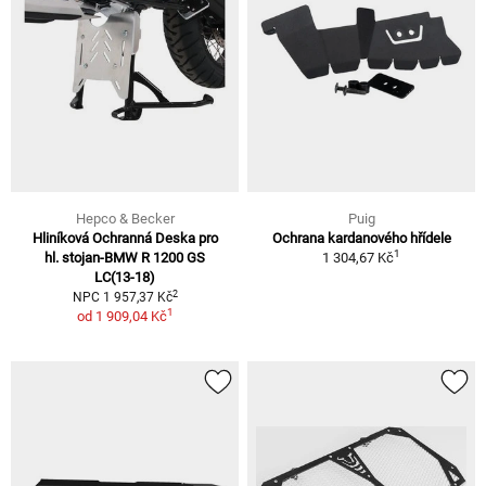
Hepco & Becker
Puig
Hliníková Ochranná Deska pro
Ochrana kardanového hřídele
1
hl. stojan-BMW R 1200 GS
1 304,67 Kč
LC(13-18)
2
NPC 1 957,37 Kč
1
od
1 909,04 Kč