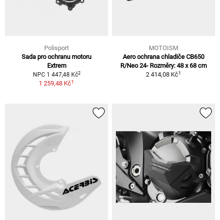
Polisport
MOTOISM
Sada pro ochranu motoru
Aero ochrana chladiče CB650
Extrem
R/Neo 24- Rozměry: 48 x 68 cm
1
2
2 414,08 Kč
NPC 1 447,48 Kč
1
1 259,48 Kč