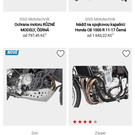
GSG Mototechnik
GSG Mototechnik
Ochrana motoru RŮZNÉ
Nádrž na spojkovou kapalinU
MODELY, ČERNÁ
Honda CB 1000 R 11-17 Černá
1
1
od
797,45 Kč
od
1 643,22 Kč
NOVÉ
Givi
Zieger