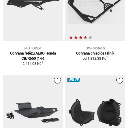
MOTOISM
SW-Motech
Ochrana řetězu AERO Honda
Ochrana chladiče Hliník
1
CB/R650 (14-)
od
1 812,38 Kč
1
2 414,08 Kč
NOVÉ