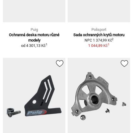
Puig
Polisport
Ochranná deska motoru různé
Sada ochranných krytů motoru
2
modely
NPC 1 374,99 Kč
1
1
od
4 301,13 Kč
1 044,89 Kč