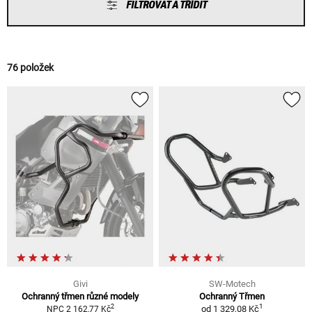
FILTROVAT A TŘÍDIT
76 položek
Givi
SW-Motech
Ochranný třmen různé modely
Ochranný Třmen
1
2
od
1 329,08 Kč
NPC 2 162,77 Kč