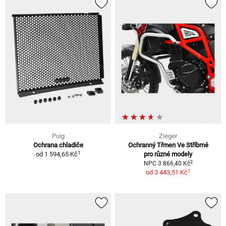
Puig
Zieger
Ochrana chladiče
Ochranný Třmen Ve Stříbrné
1
od
1 594,65 Kč
pro různé modely
2
NPC 3 866,40 Kč
1
od
3 443,51 Kč