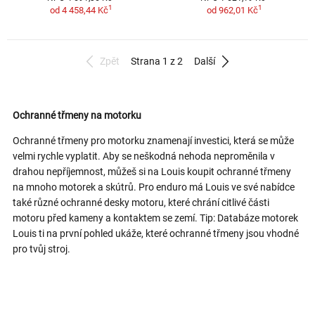
1
1
od
4 458,44 Kč
od
962,01 Kč
Zpět
Strana 1 z 2
Další
Ochranné třmeny na motorku
Ochranné třmeny pro motorku znamenají investici, která se může
velmi rychle vyplatit. Aby se neškodná nehoda neproměnila v
drahou nepříjemnost, můžeš si na Louis koupit ochranné třmeny
na mnoho motorek a skútrů. Pro enduro má Louis ve své nabídce
také různé ochranné desky motoru, které chrání citlivé části
motoru před kameny a kontaktem se zemí. Tip: Databáze motorek
Louis ti na první pohled ukáže, které ochranné třmeny jsou vhodné
pro tvůj stroj.