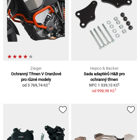
Zieger
Hepco & Becker
Ochranný Třmen V Oranžové
Sada adaptérů H&B pro
pro různé modely
ochranný třmen
1
2
od
3 769,74 Kč
NPC 1 039,10 Kč
1
od
998,98 Kč