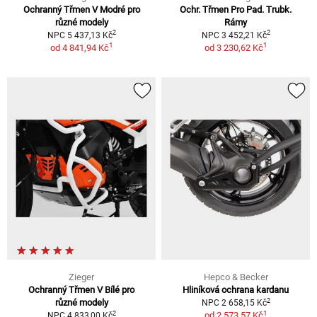
Ochranný Třmen V Modré pro
Ochr. Třmen Pro Pad. Trubk.
různé modely
Rámy
2
2
NPC 5 437,13 Kč
NPC 3 452,21 Kč
1
1
od
4 841,94 Kč
od
3 230,62 Kč
Zieger
Hepco & Becker
Ochranný Třmen V Bílé pro
Hliníková ochrana kardanu
2
různé modely
NPC 2 658,15 Kč
1
2
od
2 573,57 Kč
NPC 4 833,00 Kč