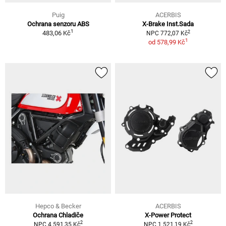
Puig
ACERBIS
Ochrana senzoru ABS
X-Brake Inst.Sada
1
2
483,06 Kč
NPC 772,07 Kč
1
od
578,99 Kč
Hepco & Becker
ACERBIS
Ochrana Chladiče
X-Power Protect
2
2
NPC 4 591,35 Kč
NPC 1 521,19 Kč