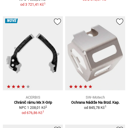
1
od
3 721,41 Kč
NOVÉ
ACERBIS
SW-Motech
Chránič rámu Mx X-Grip
Ochrana Nádrže Na Brzd. Kap.
1
2
od
845,78 Kč
NPC 1 208,01 Kč
1
od
676,86 Kč