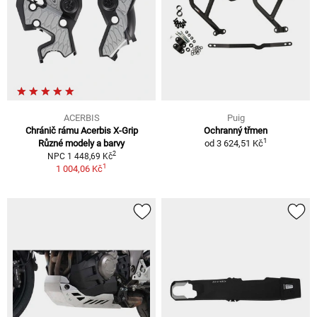
ACERBIS
Puig
Chránič rámu Acerbis X-Grip
Ochranný třmen
1
Různé modely a barvy
od
3 624,51 Kč
2
NPC 1 448,69 Kč
1
1 004,06 Kč