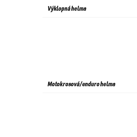
Výklopná helma
Motokrosová/enduro helma