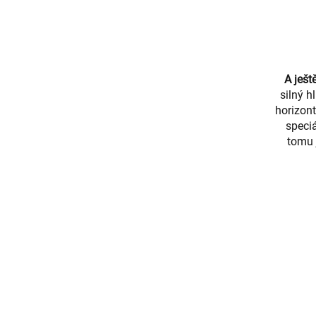
A ještě
silný h
horizont
speci
tomu 