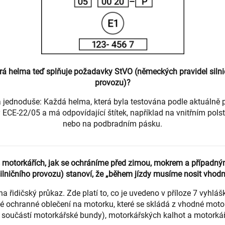
erá helma teď splňuje požadavky StVO (německých pravidel silni
provozu)?
 jednoduše: Každá helma, která byla testována podle aktuálně 
ECE-22/05 a má odpovídající štítek, například na vnitřním pols
nebo na podbradním pásku.
motorkářích, jak se ochráníme před zimou, mokrem a případn
ilničního provozu) stanoví, že „během jízdy musíme nosit vho
 na řidičský průkaz. Zde platí to, co je uvedeno v příloze 7 vyh
é ochranné oblečení na motorku, které se skládá z vhodné motor
 součástí motorkářské bundy), motorkářských kalhot a motorká