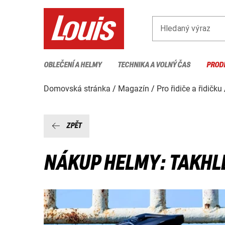
Hledaný výraz
OBLEČENÍ A HELMY
TECHNIKA A VOLNÝ ČAS
PROD
Domovská stránka
Magazín
Pro řidiče a řidičku
ZPĚT
NÁKUP HELMY: TAKHL