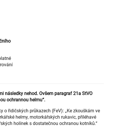
čního
platné
trování
ými následky nehod. Ovšem paragraf 21a StVO
dnou ochrannou helmu“.
lášky o řidičských průkazech (FeV): „Ke zkouškám ve
kářské helmy, motorkářských rukavic, přiléhavé
řských holínek s dostatečnou ochranou kotníků.“