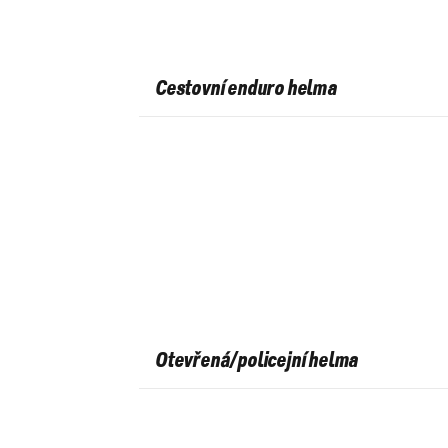
Cestovní enduro helma
Otevřená/policejní helma