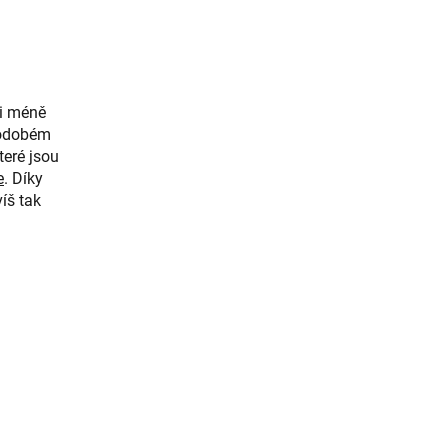
či méně
uhodobém
teré jsou
e
. Díky
íš tak