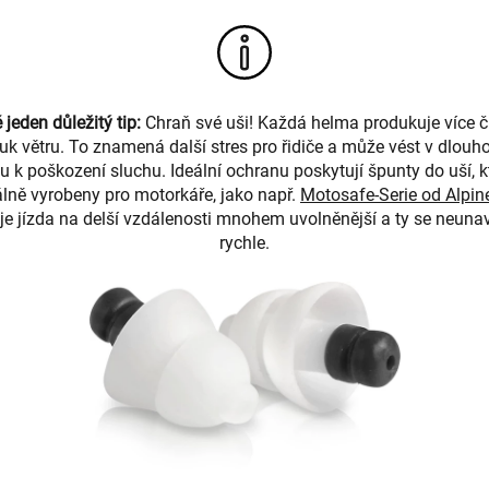
 jeden důležitý tip:
Chraň své uši! Každá helma produkuje více 
luk větru. To znamená další stres pro řidiče a může vést v dlo
u k poškození sluchu. Ideální ochranu poskytují špunty do uší, k
álně vyrobeny pro motorkáře, jako např.
Motosafe-Serie od Alpin
je jízda na delší vzdálenosti mnohem uvolněnější a ty se neunav
rychle.