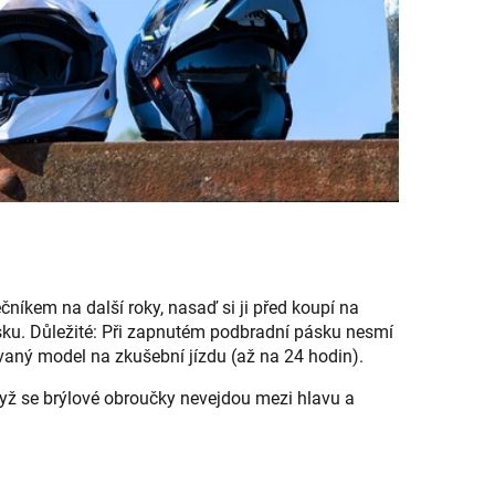
ečníkem na další roky, nasaď si ji před koupí na
ásku. Důležité: Při zapnutém podbradní pásku nesmí
aný model na zkušební jízdu (až na 24 hodin).
dyž se brýlové obroučky nevejdou mezi hlavu a