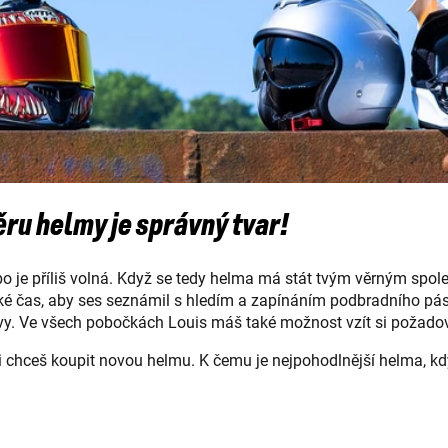
ěru helmy je správný tvar!
nebo je příliš volná. Když se tedy helma má stát tvým věrným spol
 také čas, aby ses seznámil s hledím a zapínáním podbradního p
y. Ve všech pobočkách Louis máš také možnost vzít si požadov
 si chceš koupit novou helmu. K čemu je nejpohodlnější helma, k