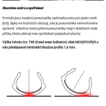
Ukazatele směru a opotřebení
Protože jsou moderní pneumatiky optimalizovány pro jeden směr
jízdy, šipky na bočnicích ukazují, zda je pneumatika namontována
správně. Všechny motocyklové pneumatiky mají v drážkách malé
příčky, které udávají mez opotřebení pojezdové plochy.
Výška tohoto tzv. TWI (tread wear indicator) však NEODPOVÍDÁ u
nás předepsané minimální hloubce profilu 1,6 mm.