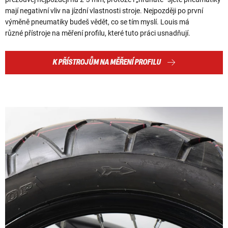
mají negativní vliv na jízdní vlastnosti stroje. Nejpozději po první
výměně pneumatiky budeš vědět, co se tím myslí. Louis má
různé přístroje na měření profilu, které tuto práci usnadňují.
K PŘÍSTROJŮM NA MĚŘENÍ PROFILU