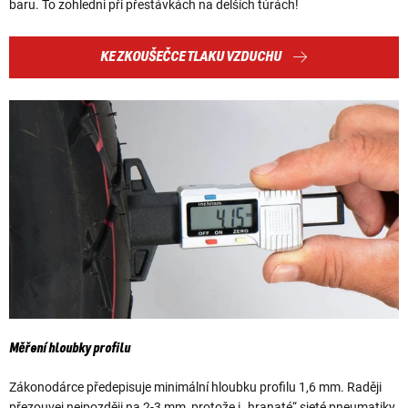
baru. To zohledni při přestávkách na delších túrách!
KE ZKOUŠEČCE TLAKU VZDUCHU
Měření hloubky profilu
Zákonodárce předepisuje minimální hloubku profilu 1,6 mm. Raději
přezouvej nejpozději na 2-3 mm, protože i „hranaté“ sjeté pneumatiky