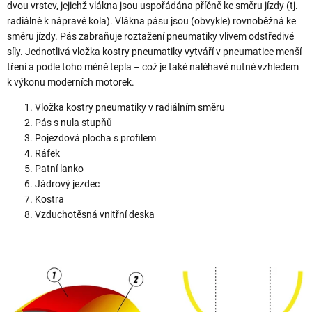
dvou vrstev, jejichž vlákna jsou uspořádána příčně ke směru jízdy (tj.
radiálně k nápravě kola). Vlákna pásu jsou (obvykle) rovnoběžná ke
směru jízdy. Pás zabraňuje roztažení pneumatiky vlivem odstředivé
síly. Jednotlivá vložka kostry pneumatiky vytváří v pneumatice menší
tření a podle toho méně tepla – což je také naléhavě nutné vzhledem
k výkonu moderních motorek.
Vložka kostry pneumatiky v radiálním směru
Pás s nula stupňů
Pojezdová plocha s profilem
Ráfek
Patní lanko
Jádrový jezdec
Kostra
Vzduchotěsná vnitřní deska