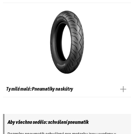
Ty milé malé: Pneumatiky na skútry
Aby všechno sedělo: schválení pneumatik