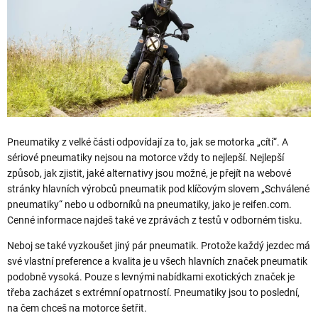
Pneumatiky z velké části odpovídají za to, jak se motorka „cítí“. A
sériové pneumatiky nejsou na motorce vždy to nejlepší. Nejlepší
způsob, jak zjistit, jaké alternativy jsou možné, je přejít na webové
stránky hlavních výrobců pneumatik pod klíčovým slovem „Schválené
pneumatiky“ nebo u odborníků na pneumatiky, jako je reifen.com.
Cenné informace najdeš také ve zprávách z testů v odborném tisku.
Neboj se také vyzkoušet jiný pár pneumatik. Protože každý jezdec má
své vlastní preference a kvalita je u všech hlavních značek pneumatik
podobně vysoká. Pouze s levnými nabídkami exotických značek je
třeba zacházet s extrémní opatrností. Pneumatiky jsou to poslední,
na čem chceš na motorce šetřit.