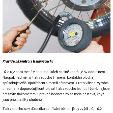
Pravidelná kontrola tlaku vzduchu
Už o 0,2 baru méně v pneumatikách citelně zhoršuje ovladatelnost.
Naopak nadměrný tlak vzduchu (= menší kontaktní plocha)
způsobuje vyšší opotřebení a menší přilnavost. Proto všichni výrobci
pneumatik doporučují kontrolovat tlak vzduchu jednou týdně, nejlépe
přesným tlakoměrem. Správná hodnota by se měla nastavit, když
jsou pneumatiky studené.
Tlak vzduchu se v důsledku zahřívání během jízdy zvýší o 0,1-0,2