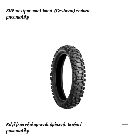
SUV mezi pneumatikami: (Cestovní) enduro
pneumatiky
Když jsou věci opravdu špinavé: Terénní
pneumatiky