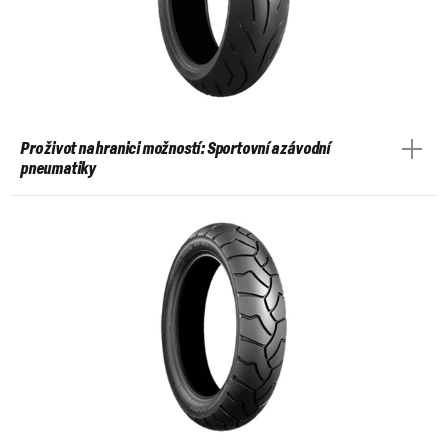
Pro život na hranici možností: Sportovní a závodní
pneumatiky