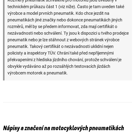
Rozměry pneumatik schválené pro motorku jsou uvedeny v
technickém průkazu část 1 (viz níže). Často je tam uveden také
výrobce a model prvních pneumatik. Kdo chce jezdit na
pneumatikách jiné značky nebo dokonce pneumatikách jiných
rozměrů, měl by se předem informovat, zda mají certifikát o
nezávadnosti nebo schválení. Ty jsou k dispozici u tvého prodejce
pneumatik nebo je lze stáhnout z webových stránek výrobce
pneumatik. Takový certifikát o nezávadnosti uklidní nejen
policisty a inspektory TÜV. Chrání také před nepříjemnými
překvapeními z hlediska jízdního chování, protože schválení je
obvykle vydáváno až po rozsáhlých testovacích jízdách
výrobcem motorek a pneumatik.
Nápisy a značení na motocyklových pneumatikách