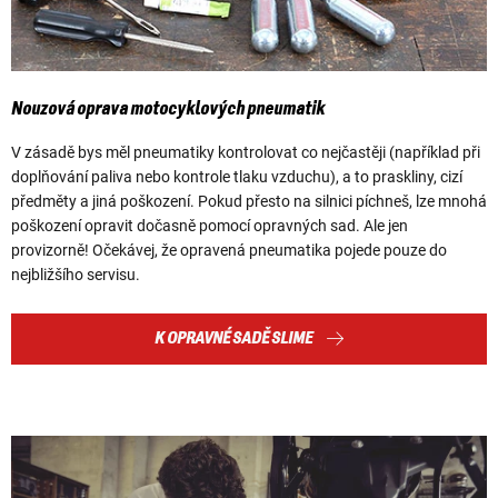
Nouzová oprava motocyklových pneumatik
V zásadě bys měl pneumatiky kontrolovat co nejčastěji (například při
doplňování paliva nebo kontrole tlaku vzduchu), a to praskliny, cizí
předměty a jiná poškození. Pokud přesto na silnici píchneš, lze mnohá
poškození opravit dočasně pomocí opravných sad. Ale jen
provizorně! Očekávej, že opravená pneumatika pojede pouze do
nejbližšího servisu.
K OPRAVNÉ SADĚ SLIME