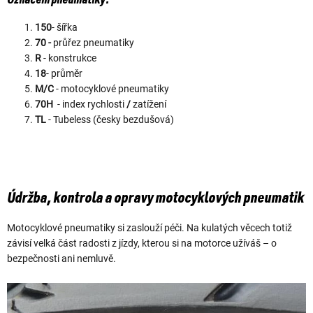
150
- šířka
70 -
průřez pneumatiky
R
- konstrukce
18
- průměr
M/C
- motocyklové pneumatiky
70H
- index rychlosti
/
zatížení
TL
- Tubeless (česky bezdušová)
Údržba, kontrola a opravy motocyklových pneumatik
Motocyklové pneumatiky si zaslouží péči. Na kulatých věcech totiž
závisí velká část radosti z jízdy, kterou si na motorce užíváš – o
bezpečnosti ani nemluvě.