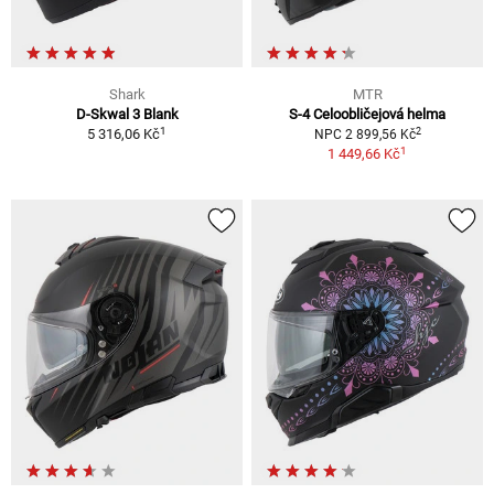
Shark
MTR
D-Skwal 3 Blank
S-4 Celoobličejová helma
1
2
5 316,06 Kč
NPC 2 899,56 Kč
1
1 449,66 Kč