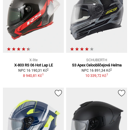
X-lite
SCHUBERTH
X-803 RS 06 Hot Lap LE
S3 Apex Celoobličejová Helma
2
2
NPC 16 190,31 Kč
NPC 16 891,34 Kč
1
1
8 940,81 Kč
10 339,72 Kč