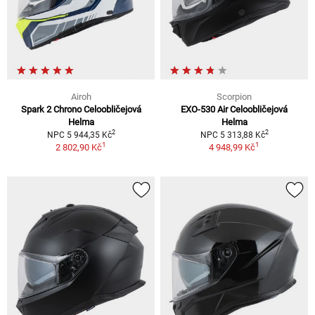
Airoh
Scorpion
Spark 2 Chrono Celoobličejová
EXO-530 Air Celoobličejová
Helma
Helma
2
2
NPC 5 944,35 Kč
NPC 5 313,88 Kč
1
1
2 802,90 Kč
4 948,99 Kč