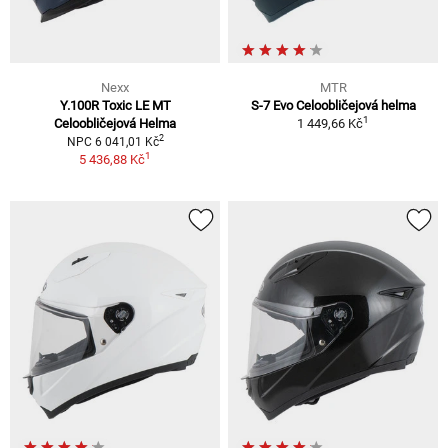
Nexx
MTR
Y.100R Toxic LE MT
S-7 Evo Celoobličejová helma
1
Celoobličejová Helma
1 449,66 Kč
2
NPC 6 041,01 Kč
1
5 436,88 Kč