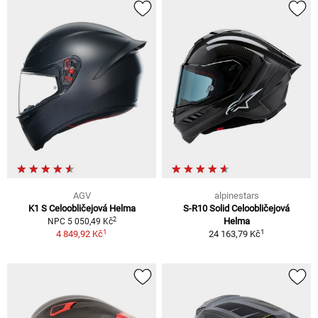
AGV
alpinestars
K1 S Celoobličejová Helma
S-R10 Solid Celoobličejová
2
Helma
NPC 5 050,49 Kč
1
1
4 849,92 Kč
24 163,79 Kč