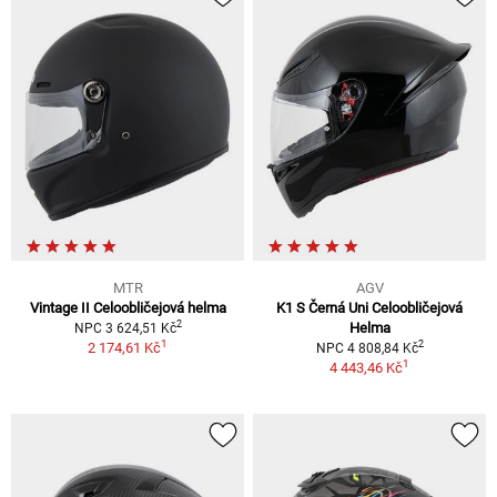
MTR
AGV
Vintage II Celoobličejová helma
K1 S Černá Uni Celoobličejová
2
Helma
NPC 3 624,51 Kč
1
2
2 174,61 Kč
NPC 4 808,84 Kč
1
4 443,46 Kč