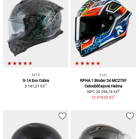
MTR
HJC
S-14 Evo Cobra
RPHA 1 Binder 24 MC27SF
1
3 141,21 Kč
Celoobličejová Helma
2
NPC 20 296,18 Kč
1
13 319,02 Kč