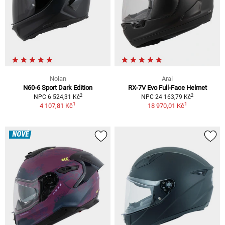
Nolan
Arai
N60-6 Sport Dark Edition
RX-7V Evo Full-Face Helmet
2
2
NPC 6 524,31 Kč
NPC 24 163,79 Kč
1
1
4 107,81 Kč
18 970,01 Kč
NOVÉ