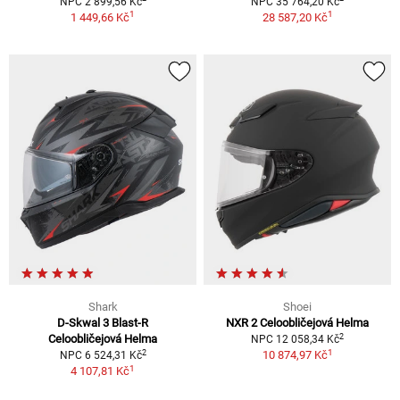
NPC 2 899,56 Kč
NPC 35 764,20 Kč
1
1
1 449,66 Kč
28 587,20 Kč
Shark
Shoei
D-Skwal 3 Blast-R
NXR 2 Celoobličejová Helma
2
Celoobličejová Helma
NPC 12 058,34 Kč
1
2
10 874,97 Kč
NPC 6 524,31 Kč
1
4 107,81 Kč