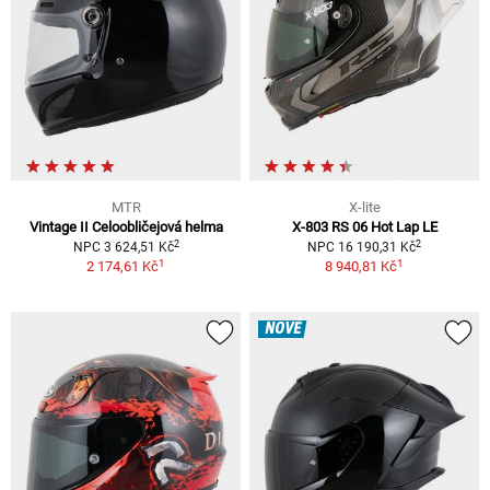
MTR
X-lite
Vintage II Celoobličejová helma
X-803 RS 06 Hot Lap LE
2
2
NPC 3 624,51 Kč
NPC 16 190,31 Kč
1
1
2 174,61 Kč
8 940,81 Kč
NOVÉ