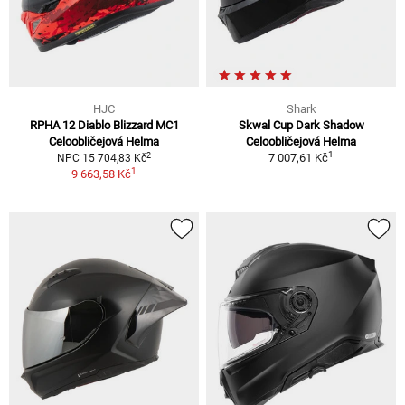
HJC
Shark
RPHA 12 Diablo Blizzard MC1
Skwal Cup Dark Shadow
Celoobličejová Helma
Celoobličejová Helma
1
2
7 007,61 Kč
NPC 15 704,83 Kč
1
9 663,58 Kč