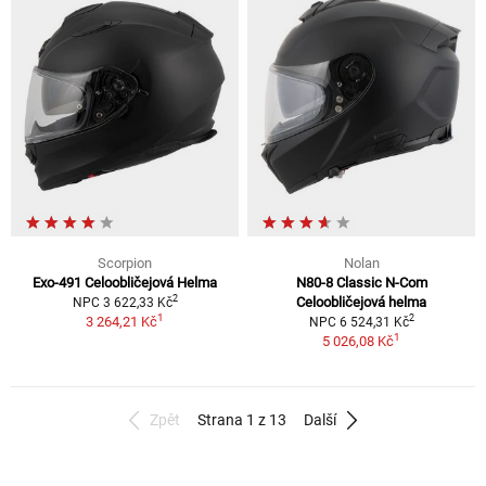
Scorpion
Nolan
Exo-491 Celoobličejová Helma
N80-8 Classic N-Com
2
Celoobličejová helma
NPC 3 622,33 Kč
1
2
3 264,21 Kč
NPC 6 524,31 Kč
1
5 026,08 Kč
Zpět
Strana 1 z 13
Další