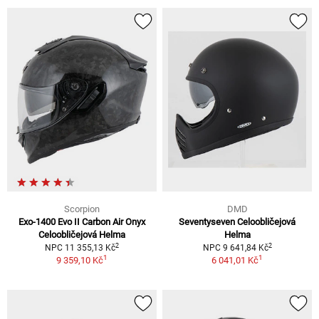
Scorpion
DMD
Exo-1400 Evo II Carbon Air Onyx
Seventyseven Celoobličejová
Celoobličejová Helma
Helma
2
2
NPC 11 355,13 Kč
NPC 9 641,84 Kč
1
1
9 359,10 Kč
6 041,01 Kč