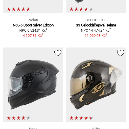
Nolan
SCHUBERTH
N60-6 Sport Silver Edition
S3 Celoobličejová Helma
2
2
NPC 6 524,31 Kč
NPC 14 474,84 Kč
1
1
4 107,81 Kč
11 060,08 Kč
Nexx
X-lite