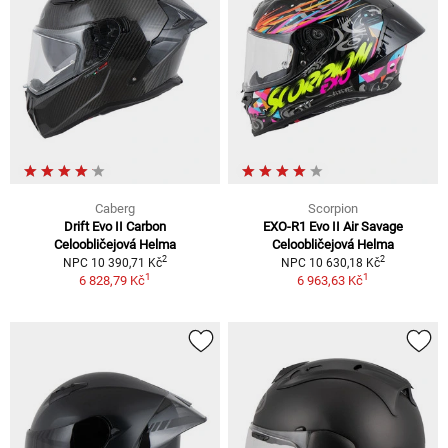
Caberg
Scorpion
Drift Evo II Carbon
EXO-R1 Evo II Air Savage
Celoobličejová Helma
Celoobličejová Helma
2
2
NPC 10 390,71 Kč
NPC 10 630,18 Kč
1
1
6 828,79 Kč
6 963,63 Kč