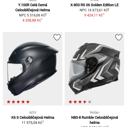
Y.100R Celá černá
X-803 RS 06 Golden Edition LE
2
Celoobličejová Helma
NPC 16 673,61 Kč
1
2
9 424,11 Kč
NPC 5 316,06 Kč
1
4 358,88 Kč
AGV
Nolan
K6 S Celoobličejová Helma
N80-8 Rumble Celoobličejová
1
11 575,04 Kč
helma
2