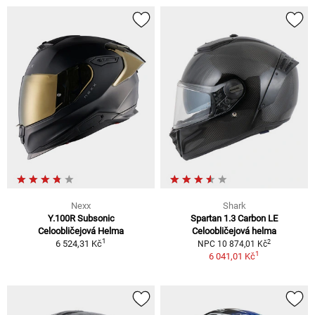
Nexx
Shark
Y.100R Subsonic
Spartan 1.3 Carbon LE
Celoobličejová Helma
Celoobličejová helma
1
2
6 524,31 Kč
NPC 10 874,01 Kč
1
6 041,01 Kč