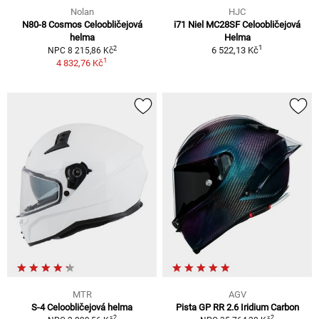
Nolan
HJC
N80-8 Cosmos Celoobličejová
i71 Niel MC28SF Celoobličejová
helma
Helma
1
2
6 522,13 Kč
NPC 8 215,86 Kč
1
4 832,76 Kč
MTR
AGV
S-4 Celoobličejová helma
Pista GP RR 2.6 Iridium Carbon
2
2