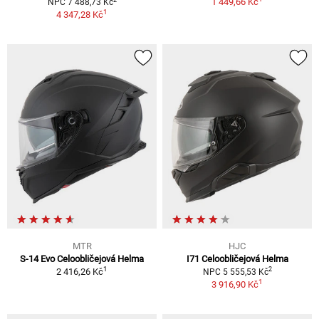
1 449,66 Kč
NPC 7 488,73 Kč
1
4 347,28 Kč
MTR
HJC
S-14 Evo Celoobličejová Helma
I71 Celoobličejová Helma
1
2
2 416,26 Kč
NPC 5 555,53 Kč
1
3 916,90 Kč