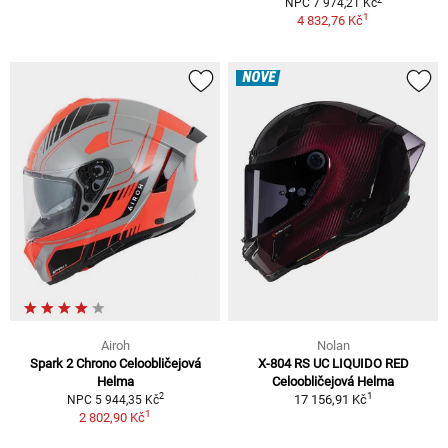
NPC 7 974,21 Kč
1
4 832,76 Kč
NOVÉ
Airoh
Nolan
Spark 2 Chrono Celoobličejová
X-804 RS UC LIQUIDO RED
Helma
Celoobličejová Helma
1
2
17 156,91 Kč
NPC 5 944,35 Kč
1
2 802,90 Kč