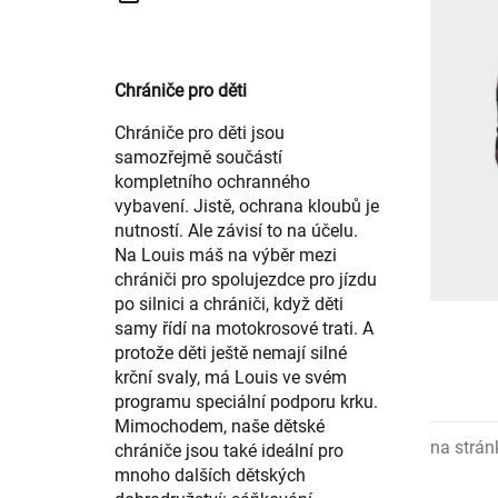
Chrániče pro děti
Chrániče pro děti jsou
samozřejmě součástí
kompletního ochranného
vybavení. Jistě, ochrana kloubů je
nutností. Ale závisí to na účelu.
Na Louis máš na výběr mezi
chrániči pro spolujezdce pro jízdu
po silnici a chrániči, když děti
samy řídí na motokrosové trati. A
protože děti ještě nemají silné
krční svaly, má Louis ve svém
programu speciální podporu krku.
Mimochodem, naše dětské
na strán
chrániče jsou také ideální pro
mnoho dalších dětských