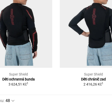
Super Shield
Super Shield
Děti ochranná bunda
Děti chránič zad
1
1
3 624,51 Kč
2 416,26 Kč
ku
: