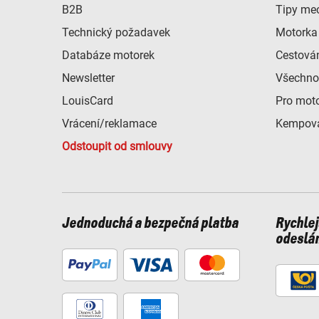
B2B
Tipy me
Technický požadavek
Motorka 
Databáze motorek
Cestová
Newsletter
Všechno
LouisCard
Pro mot
Vrácení/reklamace
Kempová
Odstoupit od smlouvy
Jednoduchá a bezpečná platba
Rychlej
odeslá