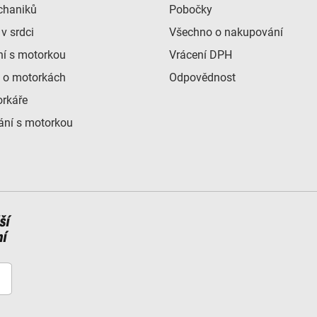
chaniků
Pobočky
v srdci
Všechno o nakupování
ní s motorkou
Vrácení DPH
 o motorkách
Odpovědnost
orkáře
ní s motorkou
ší
ní