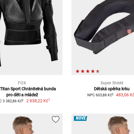
FOX
Super Shield
Titan Sport Chránitelná bunda
Dětská opěrka krku
pro děti a mládež
483,06 K
2
NPC 603,88 Kč
1
2 938,22 Kč
2
 3 382,86 Kč
NOVÉ