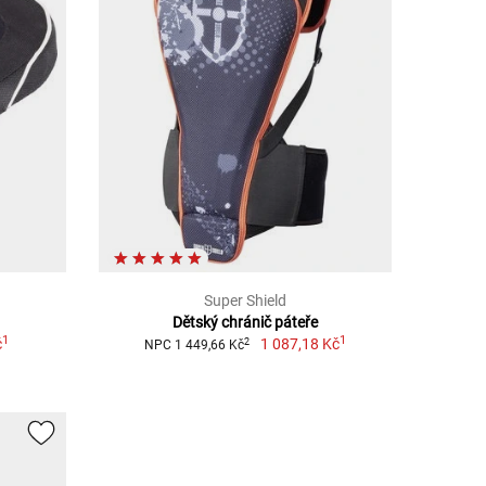
Super Shield
Dětský chránič páteře
1
1
č
1 087,18 Kč
2
NPC 1 449,66 Kč