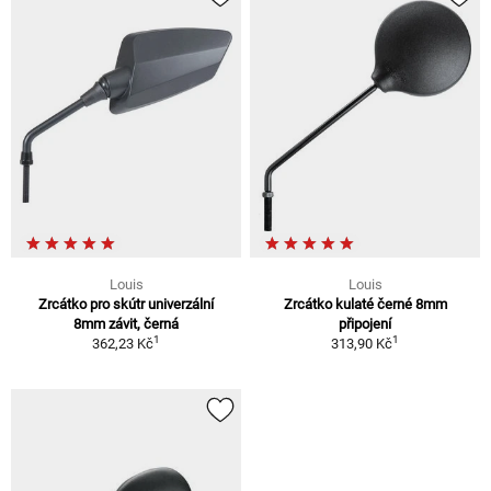
Louis
Louis
Zrcátko pro skútr univerzální
Zrcátko kulaté černé 8mm
8mm závit, černá
připojení
1
1
362,23 Kč
313,90 Kč