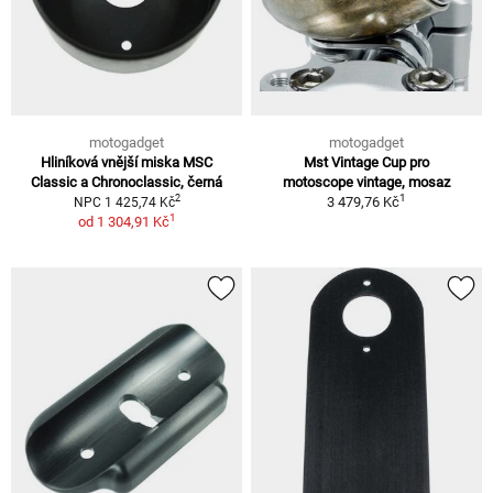
motogadget
motogadget
Hliníková vnější miska MSC
Mst Vintage Cup pro
Classic a Chronoclassic, černá
motoscope vintage, mosaz
1
2
3 479,76 Kč
NPC 1 425,74 Kč
1
od
1 304,91 Kč