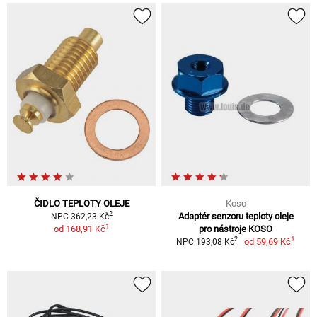
ČIDLO TEPLOTY OLEJE
Koso
2
Adaptér senzoru teploty oleje
NPC 362,23 Kč
1
od
168,91 Kč
pro nástroje KOSO
1
2
od
59,69 Kč
NPC 193,08 Kč