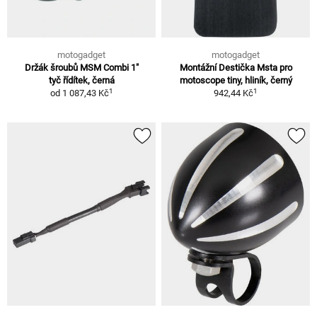
motogadget
motogadget
Držák šroubů MSM Combi 1"
Montážní Destička Msta pro
tyč řídítek, černá
motoscope tiny, hliník, černý
1
1
od
1 087,43 Kč
942,44 Kč