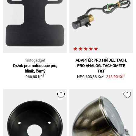
motogadget
ADAPTÉR PRO HŘÍDEL TACH.
Držák pro motoscope pro,
PRO ANALOG. TACHOMETR
hliník, černý
T&T
1
1
2
966,60 Kč
313,90 Kč
NPC 603,88 Kč