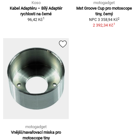
Koso
motogadget
Kabel Adaptéru – Bílý Adaptér
Mst Groove Cup pro motoscope
rychlosti na černé
tiny, černý
1
2
96,42 Kč
NPC 3 358,94 Kč
1
2 392,34 Kč
motogadget
Vnější/navařovací miska pro
motoscope tiny