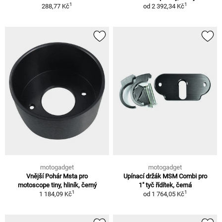
1
1
288,77 Kč
od
2 392,34 Kč
motogadget
motogadget
Vnější Pohár Msta pro
Upínací držák MSM Combi pro
motoscope tiny, hliník, černý
1" tyč řídítek, černá
1
1
1 184,09 Kč
od
1 764,05 Kč