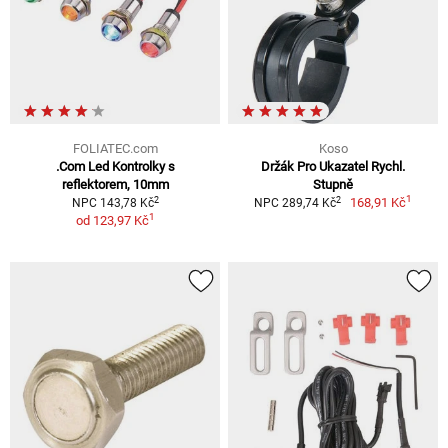
FOLIATEC.com
Koso
.Com Led Kontrolky s
Držák Pro Ukazatel Rychl.
reflektorem, 10mm
Stupně
1
2
2
168,91 Kč
NPC 143,78 Kč
NPC 289,74 Kč
1
od
123,97 Kč