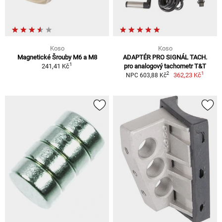
Koso
Koso
Magnetické Šrouby M6 a M8
ADAPTÉR PRO SIGNÁL TACH.
1
241,41 Kč
pro analogový tachometr T&T
1
2
362,23 Kč
NPC 603,88 Kč