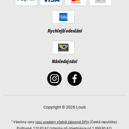
Rychlejší odeslání
Následuj nás!
Copyright © 2026 Louis
1
Všechny ceny
jsou uvedeny včetně zákonné DPH
(Česká republika).
Poštovné:
120,83 Kč (zdarma při objednávce od 2 899,80 Kč).