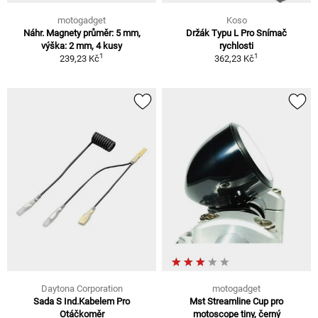
motogadget
Koso
Náhr. Magnety průměr: 5 mm,
Držák Typu L Pro Snímač
výška: 2 mm, 4 kusy
rychlosti
1
1
239,23 Kč
362,23 Kč
Daytona Corporation
motogadget
Sada S Ind.Kabelem Pro
Mst Streamline Cup pro
Otáčkoměr
motoscope tiny, černý