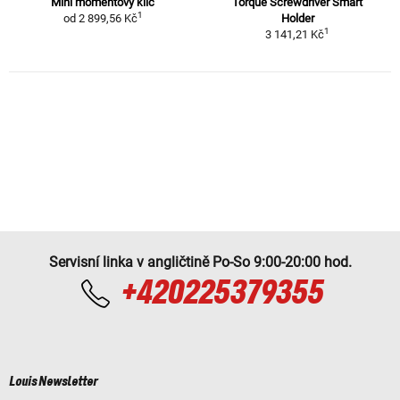
Mini momentový klíč
Torque Screwdriver Smart
1
od
2 899,56 Kč
Holder
1
3 141,21 Kč
Servisní linka v angličtině Po-So 9:00-20:00 hod.
+420225379355
Louis Newsletter