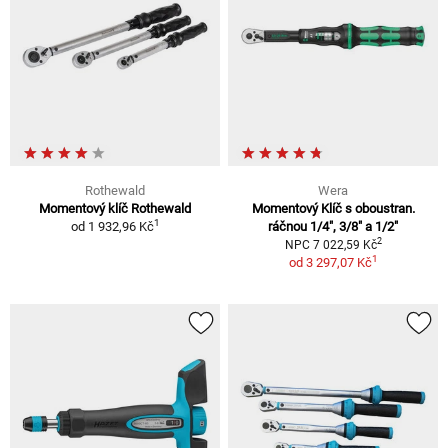
Rothewald
Wera
Momentový klíč Rothewald
Momentový Klíč s oboustran.
1
od
1 932,96 Kč
ráčnou 1/4″, 3/8″ a 1/2″
2
NPC 7 022,59 Kč
1
od
3 297,07 Kč