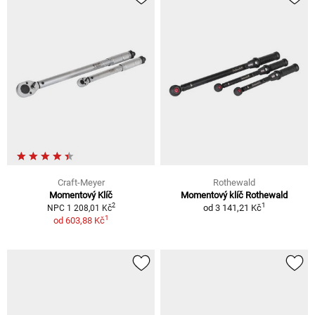
Craft-Meyer
Rothewald
Momentový Klíč
Momentový klíč Rothewald
1
2
od
3 141,21 Kč
NPC 1 208,01 Kč
1
od
603,88 Kč