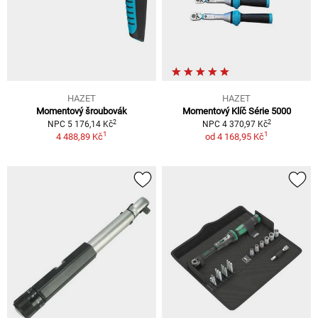
HAZET
HAZET
Momentový šroubovák
Momentový Klíč Série 5000
2
2
NPC 5 176,14 Kč
NPC 4 370,97 Kč
1
1
4 488,89 Kč
od
4 168,95 Kč