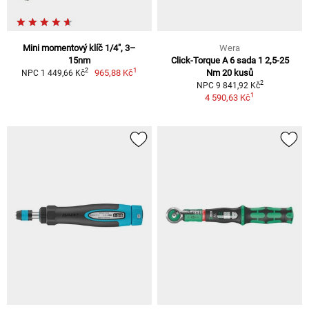
Mini momentový klíč 1/4", 3–
Wera
15nm
Click-Torque A 6 sada 1 2,5-25
1
2
965,88 Kč
Nm 20 kusů
NPC 1 449,66 Kč
2
NPC 9 841,92 Kč
1
4 590,63 Kč