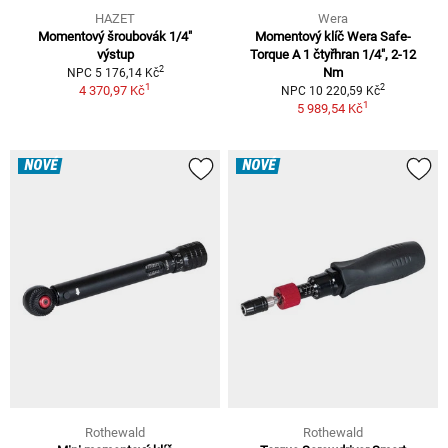
HAZET
Wera
Momentový šroubovák 1/4"
Momentový klíč Wera Safe-
výstup
Torque A 1 čtyřhran 1/4", 2-12
2
Nm
NPC 5 176,14 Kč
1
2
4 370,97 Kč
NPC 10 220,59 Kč
1
5 989,54 Kč
NOVÉ
NOVÉ
Rothewald
Rothewald