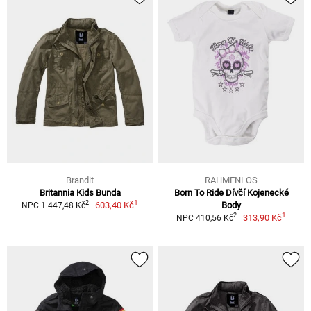
Brandit
RAHMENLOS
Britannia Kids Bunda
Born To Ride Dívčí Kojenecké
1
2
603,40 Kč
Body
NPC 1 447,48 Kč
1
2
313,90 Kč
NPC 410,56 Kč