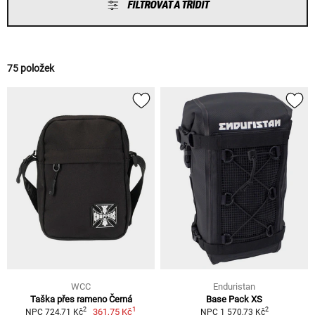
FILTROVAT A TŘÍDIT
75 položek
WCC
Enduristan
Taška přes rameno Černá
Base Pack XS
1
2
2
361,75 Kč
NPC 724,71 Kč
NPC 1 570,73 Kč