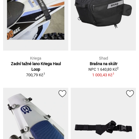
Kriega
Shad
Zadní tažné lano Kriega Haul
Brašna na skútr
2
Loop
NPC 1 640,80 Kč
1
1
700,79 Kč
1 000,43 Kč