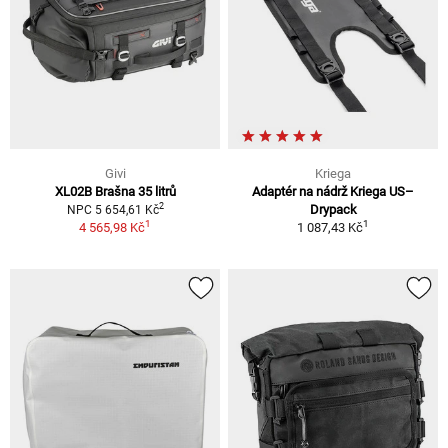
Givi
Kriega
XL02B Brašna 35 litrů
Adaptér na nádrž Kriega US–
2
Drypack
NPC 5 654,61 Kč
1
1
4 565,98 Kč
1 087,43 Kč