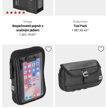
Kriega
Enduristan
Bezpečnostní popruh s
Tool Pack
1
ocelovým jádrem
1 087,43 Kč
1
1 521,19 Kč