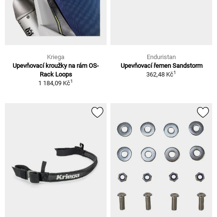
Kriega
Enduristan
Upevňovací kroužky na rám OS-
Upevňovací řemen Sandstorm
1
Rack Loops
362,48 Kč
1
1 184,09 Kč