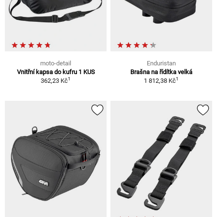
moto-detail
Enduristan
Vnitřní kapsa do kufru 1 KUS
Brašna na řídítka velká
1
1
362,23 Kč
1 812,38 Kč