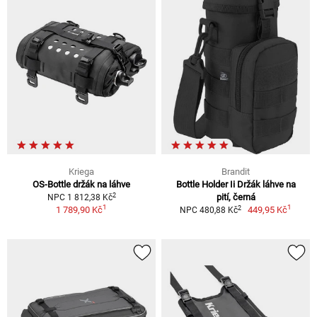
Kriega
Brandit
OS-Bottle držák na láhve
Bottle Holder Ii Držák láhve na
2
pití, černá
NPC 1 812,38 Kč
1
1
2
1 789,90 Kč
449,95 Kč
NPC 480,88 Kč