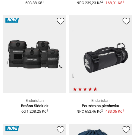
1
1
2
603,88 Kč
168,91 Kč
NPC 239,23 Kč
NOVÉ
Enduristan
Enduristan
Brašna Sidekick
Pouzdro na plechovku
1
1
2
od
1 208,25 Kč
483,06 Kč
NPC 652,46 Kč
NOVÉ