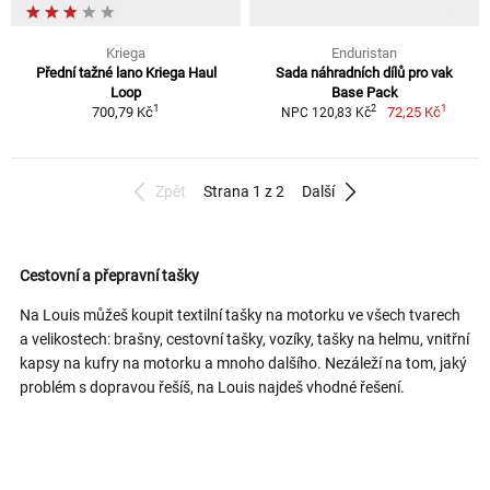
Kriega
Enduristan
Přední tažné lano Kriega Haul
Sada náhradních dílů pro vak
Loop
Base Pack
1
1
2
700,79 Kč
72,25 Kč
NPC 120,83 Kč
Zpět
Strana 1 z 2
Další
Cestovní a přepravní tašky
Na Louis můžeš koupit textilní tašky na motorku ve všech tvarech
a velikostech: brašny, cestovní tašky, vozíky, tašky na helmu, vnitřní
kapsy na kufry na motorku a mnoho dalšího. Nezáleží na tom, jaký
problém s dopravou řešíš, na Louis najdeš vhodné řešení.