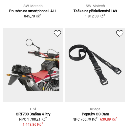
SW-Motech
SW-Motech
Pouzdro na smartphone LA11
Taška na příslušenství LA9
1
1
845,78 Kč
1 812,38 Kč
Givi
Kriega
GRT730 Brašna 4 litry
Popruhy OS Cam
1
2
2
639,89 Kč
NPC 1 788,21 Kč
NPC 700,79 Kč
1
1 443,86 Kč