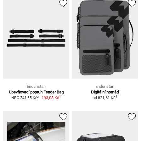
Enduristan
Enduristan
Upevňovací popruh Fender Bag
Digitální nomád
1
1
2
193,08 Kč
od
821,61 Kč
NPC 241,65 Kč