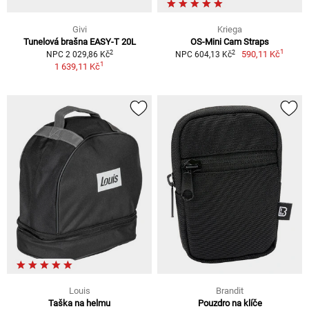
Givi
Kriega
Tunelová brašna EASY-T 20L
OS-Mini Cam Straps
1
2
2
590,11 Kč
NPC 2 029,86 Kč
NPC 604,13 Kč
1
1 639,11 Kč
Louis
Brandit
Taška na helmu
Pouzdro na klíče