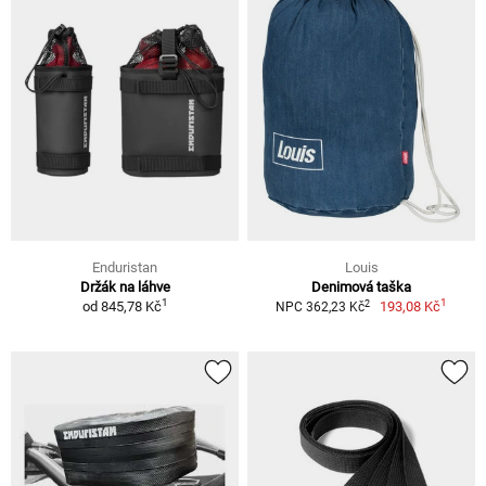
Enduristan
Louis
Držák na láhve
Denimová taška
1
1
2
od
845,78 Kč
193,08 Kč
NPC 362,23 Kč