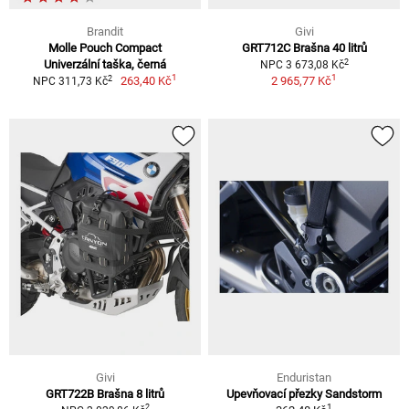
Brandit
Givi
Molle Pouch Compact
GRT712C Brašna 40 litrů
2
Univerzální taška, černá
NPC 3 673,08 Kč
1
1
2
263,40 Kč
2 965,77 Kč
NPC 311,73 Kč
Givi
Enduristan
GRT722B Brašna 8 litrů
Upevňovací přezky Sandstorm
1
2