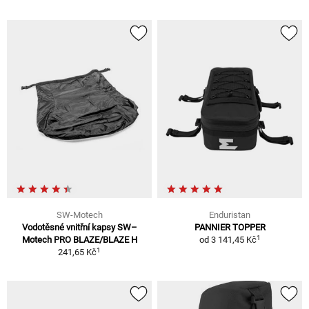
SW-Motech
Enduristan
Vodotěsné vnitřní kapsy SW–
PANNIER TOPPER
1
Motech PRO BLAZE/BLAZE H
od
3 141,45 Kč
1
241,65 Kč