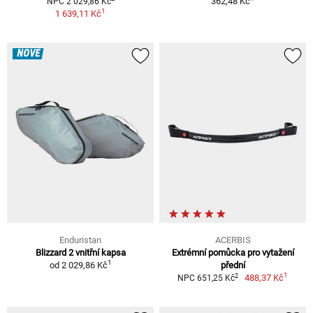
362,48 Kč
NPC 2 029,86 Kč
1
1 639,11 Kč
NOVÉ
Enduristan
ACERBIS
Blizzard 2 vnitřní kapsa
Extrémní pomůcka pro vytažení
1
od
2 029,86 Kč
přední
1
2
488,37 Kč
NPC 651,25 Kč