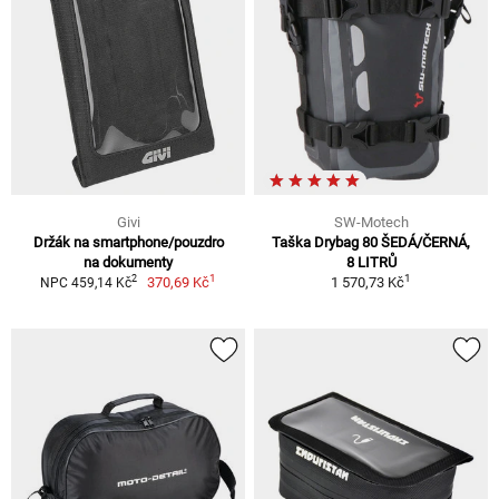
Givi
SW-Motech
Držák na smartphone/pouzdro
Taška Drybag 80 ŠEDÁ/ČERNÁ,
na dokumenty
8 LITRŮ
1
1
2
370,69 Kč
1 570,73 Kč
NPC 459,14 Kč