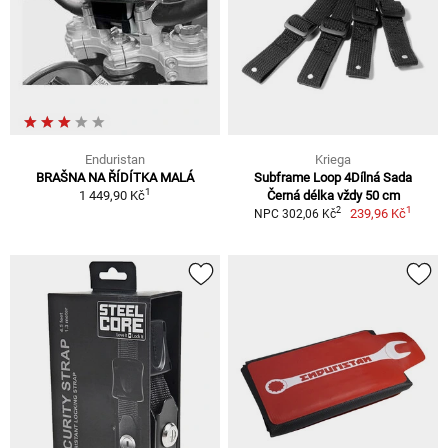
Enduristan
Kriega
BRAŠNA NA ŘÍDÍTKA MALÁ
Subframe Loop 4Dílná Sada
1
1 449,90 Kč
Černá délka vždy 50 cm
1
2
239,96 Kč
NPC 302,06 Kč