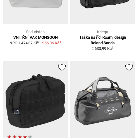
Enduristan
Kriega
VNITŘNÍ VAK MONSOON
Taška na říd. Roam, design
1
2
966,36 Kč
Roland Sands
NPC 1 474,07 Kč
1
2 633,99 Kč