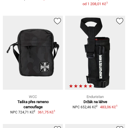
1
od
1 208,01 Kč
WCC
Enduristan
Taška přes rameno
Držák na láhve
1
2
camouflage
483,06 Kč
NPC 652,46 Kč
1
2
361,75 Kč
NPC 724,71 Kč