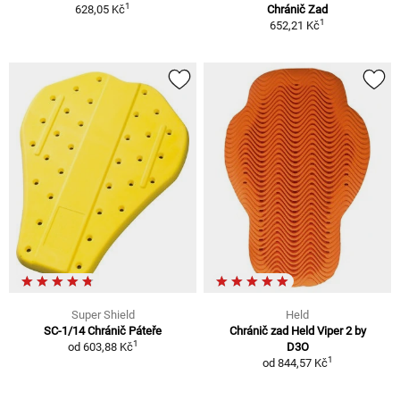
1
628,05 Kč
Chránič Zad
1
652,21 Kč
Super Shield
Held
SC-1/14 Chránič Páteře
Chránič zad Held Viper 2 by
1
od
603,88 Kč
D3O
1
od
844,57 Kč