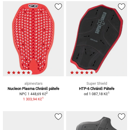
alpinestars
Super Shield
Nucleon Plasma Chránič páteře
HTP-6 Chránič Páteře
1
2
od
1 087,18 Kč
NPC 1 448,69 Kč
1
1 303,94 Kč