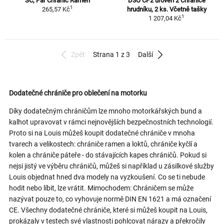
SC, Pár Chránič Ramen
D3O CP2 úroveň 2 Chrániče
1
265,57 Kč
hrudníku, 2 ks. Včetně tašky
1
1 207,04 Kč
Zpět
Strana 1 z 3
Další
Dodatečné chrániče pro oblečení na motorku
Díky dodatečným chráničům lze mnoho motorkářských bund a
kalhot upravovat v rámci nejnovějších bezpečnostních technologií.
Proto si na Louis můžeš koupit dodatečné chrániče v mnoha
tvarech a velikostech: chrániče ramen a loktů, chrániče kyčlí a
kolen a chrániče páteře - do stávajících kapes chráničů. Pokud si
nejsi jistý ve výběru chráničů, můžeš si například u zásilkové služby
Louis objednat hned dva modely na vyzkoušení. Co se ti nebude
hodit nebo líbit, lze vrátit. Mimochodem: Chráničem se může
nazývat pouze to, co vyhovuje normě DIN EN 1621 a má označení
CE. Všechny dodatečné chrániče, které si můžeš koupit na Louis,
prokázaly v testech své vlastnosti pohlcovat nárazy a překročily