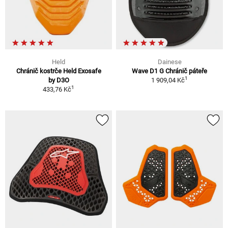
Held
Dainese
Chránič kostrče Held Exosafe
Wave D1 G Chránič páteře
1
by D3O
1 909,04 Kč
1
433,76 Kč