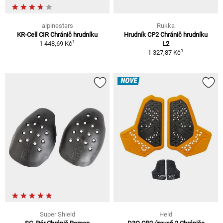
alpinestars
Rukka
KR-Cell CIR Chránič hrudníku
Hrudník CP2 Chránič hrudníku
1
1 448,69 Kč
L2
1
1 327,87 Kč
NOVÉ
Super Shield
Held