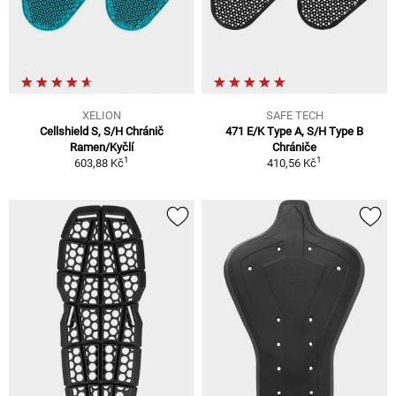
XELION
SAFE TECH
Cellshield S, S/H Chránič
471 E/K Type A, S/H Type B
Ramen/Kyčlí
Chrániče
1
1
603,88 Kč
410,56 Kč