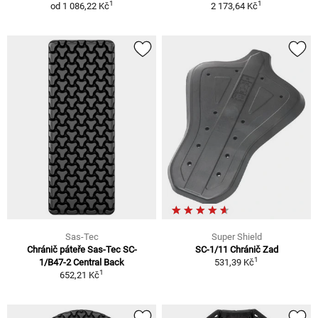
1
1
od
1 086,22 Kč
2 173,64 Kč
Sas-Tec
Super Shield
Chránič páteře Sas-Tec SC-
SC-1/11 Chránič Zad
1
1/B47-2 Central Back
531,39 Kč
1
652,21 Kč