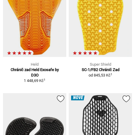
Held
Super Shield
Chránič zad Held Exosafe by
SC-1/FB2 Chránič Zad
1
D3O
od
845,53 Kč
1
1 448,69 Kč
NOVÉ