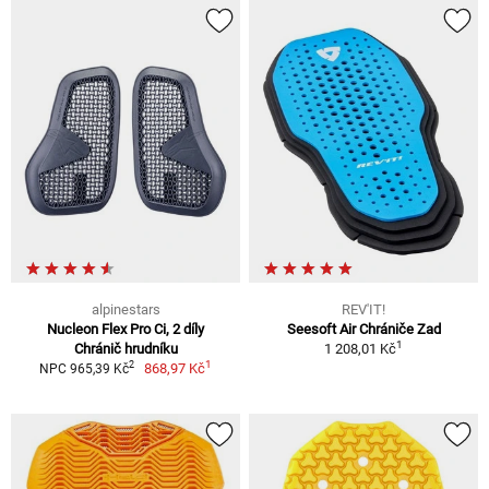
alpinestars
REV'IT!
Nucleon Flex Pro Ci, 2 díly
Seesoft Air Chrániče Zad
1
Chránič hrudníku
1 208,01 Kč
1
2
868,97 Kč
NPC 965,39 Kč