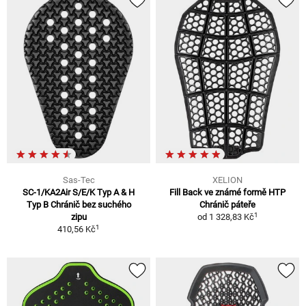
Sas-Tec
XELION
SC-1/KA2Air S/E/K Typ A & H
Fill Back ve známé formě HTP
Typ B Chránič bez suchého
Chránič páteře
1
zipu
od
1 328,83 Kč
1
410,56 Kč