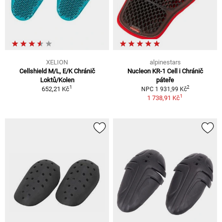
XELION
alpinestars
Cellshield M/L, E/K Chránič
Nucleon KR-1 Cell i Chránič
Loktů/Kolen
páteře
1
2
652,21 Kč
NPC 1 931,99 Kč
1
1 738,91 Kč