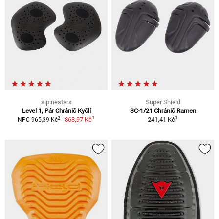
alpinestars
Super Shield
Level 1, Pár Chránič Kyčlí
SC-1/21 Chránič Ramen
1
1
2
868,97 Kč
241,41 Kč
NPC 965,39 Kč