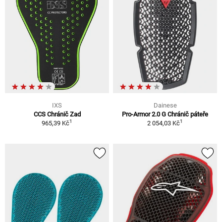
IXS
Dainese
CCS Chránič Zad
Pro-Armor 2.0 G Chránič páteře
1
1
965,39 Kč
2 054,03 Kč