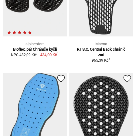
alpinestars
Macna
Bioflex, pár Chrániče kyčlí
R.I.S.C. Central Back chránič
1
2
434,00 Kč
zad
NPC 482,09 Kč
1
965,39 Kč