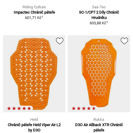
Riding Culture
Sas-Tec
Impactec Chránič páteře
SC-1/CP7 2 Díly Chránič
1
601,71 Kč
Hrudníku
1
603,88 Kč
Held
Rukka
Chránič páteře Held Viper Air L2
D3O Air Allback XTR Chránič
by D3O
páteře