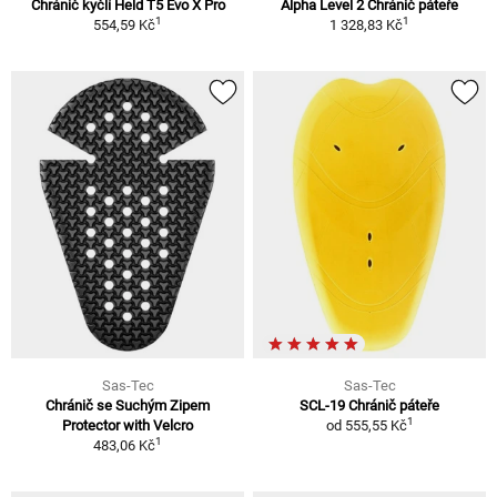
Chránič kyčlí Held T5 Evo X Pro
Alpha Level 2 Chránič páteře
1
1
554,59 Kč
1 328,83 Kč
Sas-Tec
Sas-Tec
Chránič se Suchým Zipem
SCL-19 Chránič páteře
1
Protector with Velcro
od
555,55 Kč
1
483,06 Kč