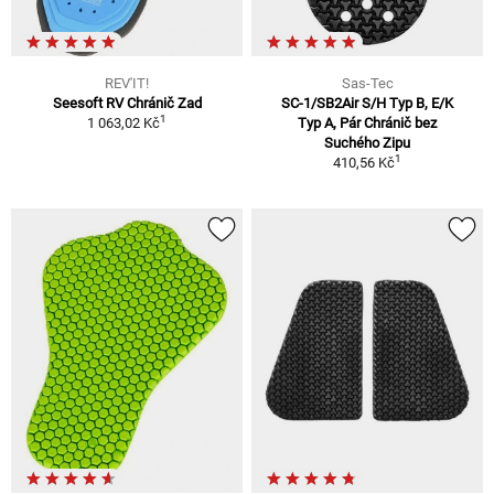
REV'IT!
Sas-Tec
Seesoft RV Chránič Zad
SC-1/SB2Air S/H Typ B, E/K
1
1 063,02 Kč
Typ A, Pár Chránič bez
Suchého Zipu
1
410,56 Kč