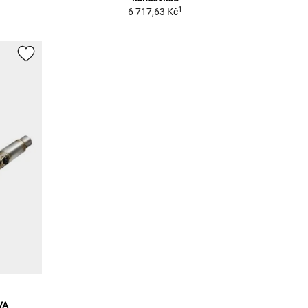
1
6 717,63 Kč
VA