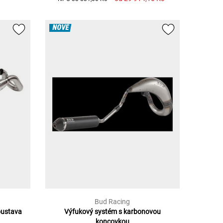
NOVÉ
Bud Racing
oustava
Výfukový systém s karbonovou
koncovkou