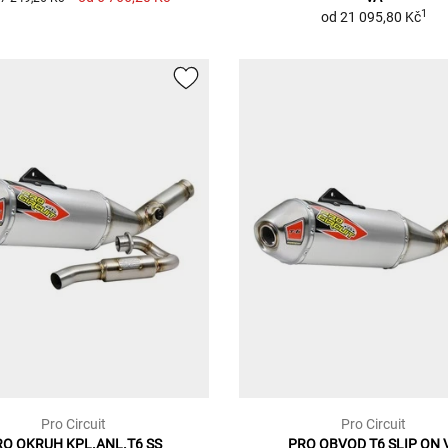
1
od
21 095,80 Kč
Pro Circuit
Pro Circuit
RO OKRUH KPL.ANL.T6 SS
PRO OBVOD T6 SLIP ON 