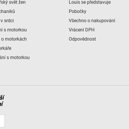
ský svět žen
Louis se představuje
chaniků
Pobočky
v srdci
Všechno o nakupování
ní s motorkou
Vrácení DPH
 o motorkách
Odpovědnost
orkáře
ní s motorkou
ší
ní