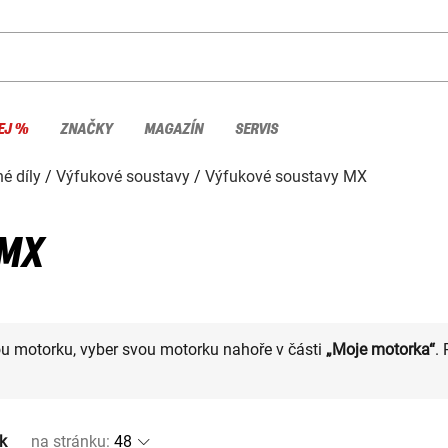
EJ %
ZNAČKY
MAGAZÍN
SERVIS
é díly
Výfukové soustavy
Výfukové soustavy MX
 MX
ou motorku, vyber svou motorku nahoře v části
„Moje motorka“
.
k
na stránku
: