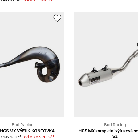
Bud Racing
Bud Racing
 HGS MX VÝFUK.KONCOVKA
HGS MX kompletní výfuková s
1
od
6 766,20 Kč
VA
2
7 249,26 Kč