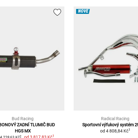
NOVÉ
Bud Racing
Radical Racing
BONOVÝ ZADNÍ TLUMIČ BUD
Sportovní výfukový systém 2
1
HGS MX
od
4 808,84 Kč
1
od
3 817,83 Kč
2
4 228,63 Kč