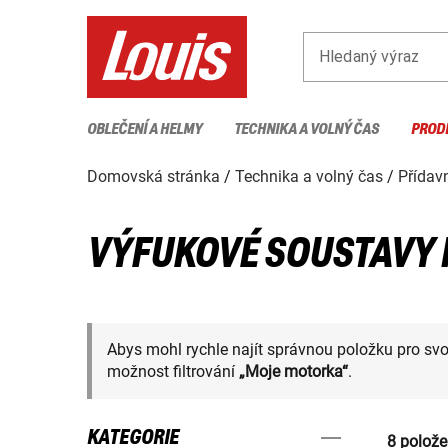
Hledaný výraz
OBLEČENÍ A HELMY
TECHNIKA A VOLNÝ ČAS
PROD
Domovská stránka
Technika a volný čas
Přídavn
VÝFUKOVÉ SOUSTAVY
Abys mohl rychle najít správnou položku pro sv
možnost filtrování
„Moje motorka“
.
KATEGORIE
8 polože