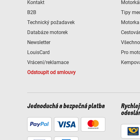
Kontakt
Motorkář
B2B
Tipy me
Technický požadavek
Motorka 
Databáze motorek
Cestová
Newsletter
Všechno
LouisCard
Pro mot
Vrácení/reklamace
Kempová
Odstoupit od smlouvy
Jednoduchá a bezpečná platba
Rychlej
odeslá