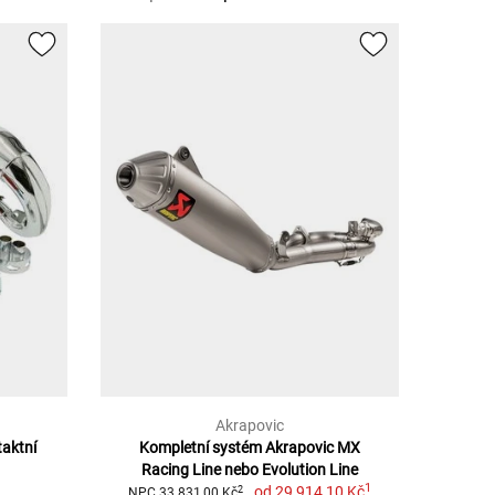
Akrapovic
taktní
Kompletní systém Akrapovic MX
Racing Line nebo Evolution Line
1
od
29 914,10 Kč
2
NPC 33 831,00 Kč