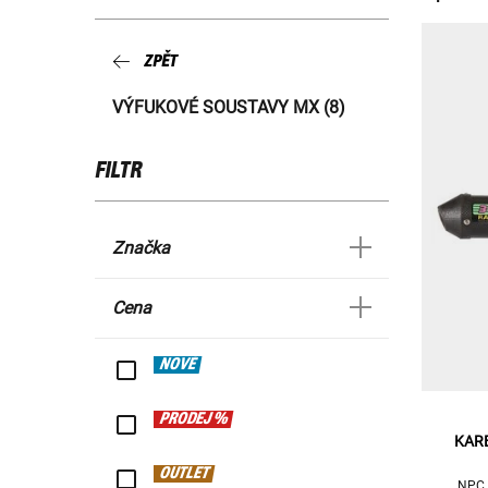
ZPĚT
VÝFUKOVÉ SOUSTAVY MX (8)
FILTR
Značka
Cena
NOVÉ
PRODEJ %
KAR
OUTLET
NPC 