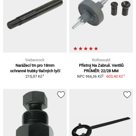
Siebenrock
Rothewald
Narážecí trn pro 18mm
Přístroj Na Zabruš. Ventilů
ochranné trubky tlačných tyčí
PRŮMĚR: 22/28 MM
1
1
2
215,07 Kč
603,40 Kč
NPC 966,36 Kč