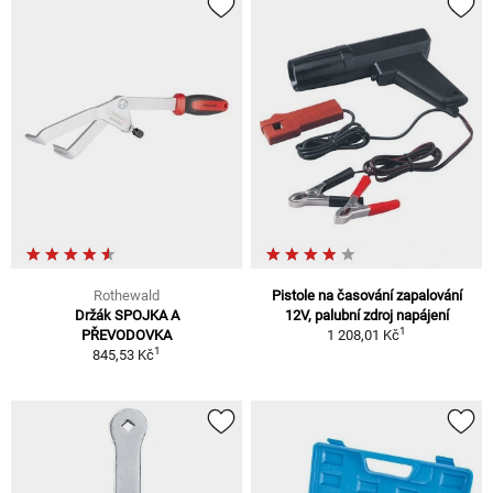
Rothewald
Pistole na časování zapalování
Držák SPOJKA A
12V, palubní zdroj napájení
1
PŘEVODOVKA
1 208,01 Kč
1
845,53 Kč