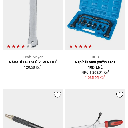
Craft-Meyer
BGS
NÁŘADÍ PRO SEŘÍZ. VENTILŮ
Napínák vent.pružin,sada
1
120,58 Kč
10DÍLNÉ
2
NPC 1 208,01 Kč
1
1 035,95 Kč