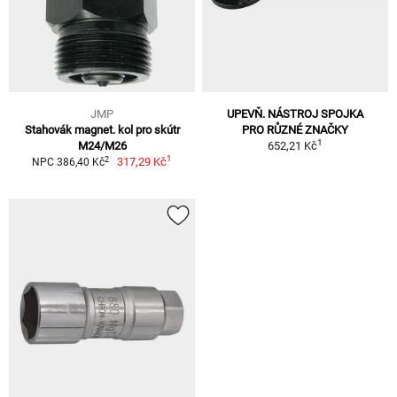
JMP
UPEVŇ. NÁSTROJ SPOJKA
Stahovák magnet. kol pro skútr
PRO RŮZNÉ ZNAČKY
1
M24/M26
652,21 Kč
1
2
317,29 Kč
NPC 386,40 Kč