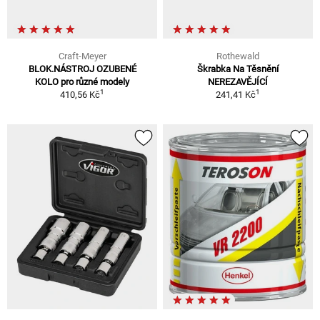
Craft-Meyer
Rothewald
BLOK.NÁSTROJ OZUBENÉ
Škrabka Na Těsnění
KOLO pro různé modely
NEREZAVĚJÍCÍ
1
1
410,56 Kč
241,41 Kč