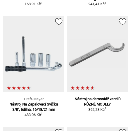
1
1
168,91 Kč
241,41 Kč
Craft-Meyer
Nástroj na demontáž ventilů
Nástroj Na Zapalovací Svíčku
RŮZNÉ MODELY
1
3/8", 6dílná, 16/18/21 mm
362,23 Kč
1
483,06 Kč