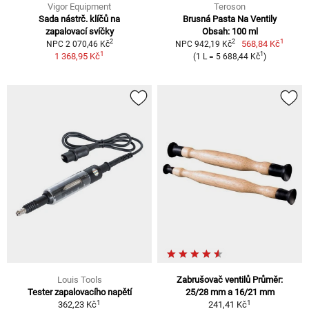
Vigor Equipment
Teroson
Sada nástrč. klíčů na
Brusná Pasta Na Ventily
zapalovací svíčky
Obsah: 100 ml
1
2
2
568,84 Kč
NPC 2 070,46 Kč
NPC 942,19 Kč
1
1
1 368,95 Kč
(1 L = 5 688,44 Kč
)
Louis Tools
Zabrušovač ventilů Průměr:
Tester zapalovacího napětí
25/28 mm a 16/21 mm
1
1
362,23 Kč
241,41 Kč