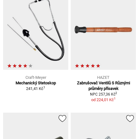
Craft-Meyer
HAZET
Mechanický Stetoskop
Zabrušovač Ventilů S Různými
1
241,41 Kč
průměry přísavek
2
NPC 257,36 Kč
1
od
224,01 Kč