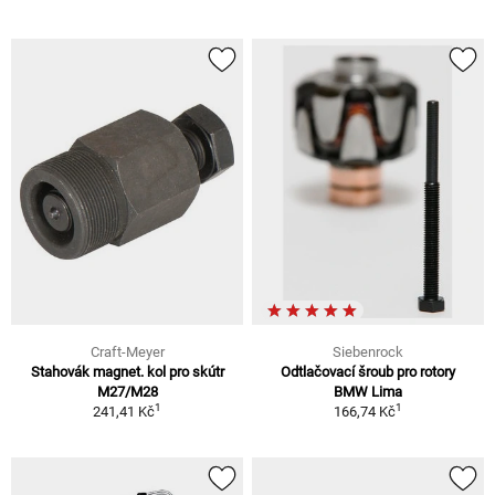
Craft-Meyer
Siebenrock
Stahovák magnet. kol pro skútr
Odtlačovací šroub pro rotory
M27/M28
BMW Lima
1
1
241,41 Kč
166,74 Kč