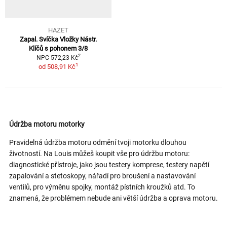
HAZET
Zapal. Svíčka Vložky Nástr.
Klíčů s pohonem 3/8
2
NPC 572,23 Kč
1
od
508,91 Kč
Údržba motoru motorky
Pravidelná údržba motoru odmění tvoji motorku dlouhou
životností. Na Louis můžeš koupit vše pro údržbu motoru:
diagnostické přístroje, jako jsou testery komprese, testery napětí
zapalování a stetoskopy, nářadí pro broušení a nastavování
ventilů, pro výměnu spojky, montáž pístních kroužků atd. To
znamená, že problémem nebude ani větší údržba a oprava motoru.