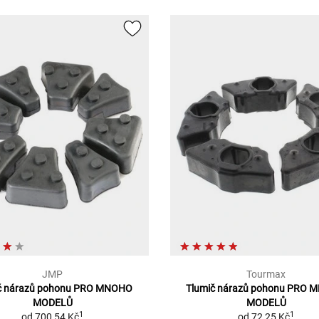
JMP
Tourmax
č nárazů pohonu PRO MNOHO
Tlumič nárazů pohonu PRO
MODELŮ
MODELŮ
1
1
od
700,54 Kč
od
72,25 Kč