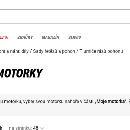
EJ %
ZNAČKY
MAGAZÍN
SERVIS
ní a náhr. díly
Sady řetězů a pohon
Tlumiče rázů pohonu
 MOTORKY
ou motorku, vyber svou motorku nahoře v části
„Moje motorka“
.
k
na stránku
: