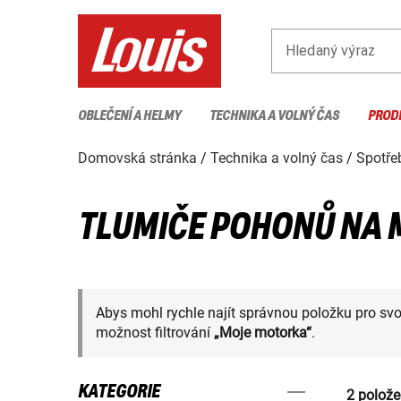
Hledaný výraz
OBLEČENÍ A HELMY
TECHNIKA A VOLNÝ ČAS
PROD
Domovská stránka
Technika a volný čas
Spotřeb
TLUMIČE POHONŮ NA
Abys mohl rychle najít správnou položku pro sv
možnost filtrování
„Moje motorka“
.
KATEGORIE
2 polože