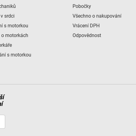
chaniků
Pobočky
v srdci
Všechno o nakupování
ní s motorkou
Vrácení DPH
 o motorkách
Odpovědnost
orkáře
ní s motorkou
ší
ní