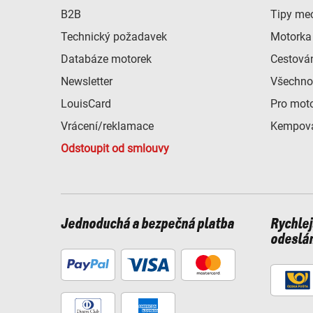
B2B
Tipy me
Technický požadavek
Motorka 
Databáze motorek
Cestová
Newsletter
Všechno
LouisCard
Pro mot
Vrácení/reklamace
Kempová
Odstoupit od smlouvy
Jednoduchá a bezpečná platba
Rychlej
odeslá