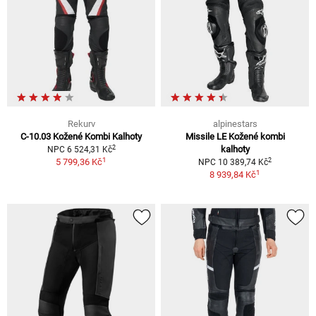
Rekurv
alpinestars
C-10.03 Kožené Kombi Kalhoty
Missile LE Kožené kombi
2
kalhoty
NPC 6 524,31 Kč
1
2
5 799,36 Kč
NPC 10 389,74 Kč
1
8 939,84 Kč