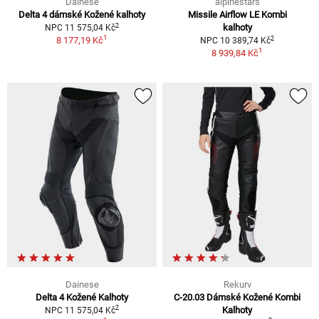
Dainese
alpinestars
Delta 4 dámské Kožené kalhoty
Missile Airflow LE Kombi
2
kalhoty
NPC 11 575,04 Kč
1
2
8 177,19 Kč
NPC 10 389,74 Kč
1
8 939,84 Kč
Dainese
Rekurv
Delta 4 Kožené Kalhoty
C-20.03 Dámské Kožené Kombi
2
Kalhoty
NPC 11 575,04 Kč