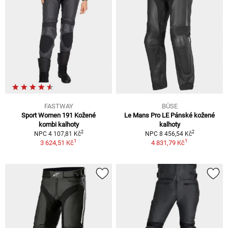
FASTWAY
BÜSE
Sport Women 191 Kožené
Le Mans Pro LE Pánské kožené
kombi kalhoty
kalhoty
2
2
NPC 4 107,81 Kč
NPC 8 456,54 Kč
1
1
3 624,51 Kč
4 831,79 Kč