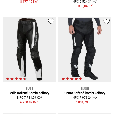
1
2
8 177,19 Kč
NPC 6 524,31 Kč
1
5 316,06 Kč
BÜSE
BÜSE
Mille Kožené Kombi Kalhoty
Cento Kožené kombi kalhoty
2
2
NPC 7 731,59 Kč
NPC 7 973,24 Kč
1
1
6 950,82 Kč
4 831,79 Kč