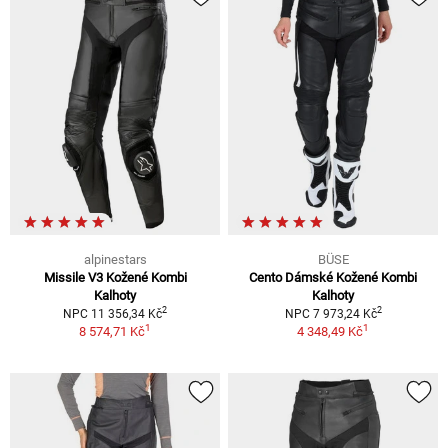
alpinestars
BÜSE
Missile V3 Kožené Kombi
Cento Dámské Kožené Kombi
Kalhoty
Kalhoty
2
2
NPC 11 356,34 Kč
NPC 7 973,24 Kč
1
1
8 574,71 Kč
4 348,49 Kč