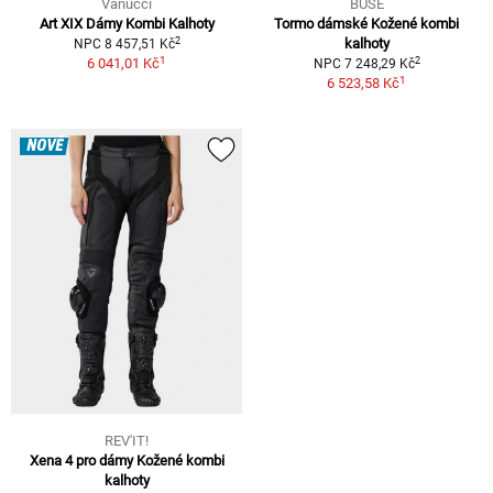
Vanucci
BÜSE
Art XIX Dámy Kombi Kalhoty
Tormo dámské Kožené kombi
2
kalhoty
NPC 8 457,51 Kč
1
2
6 041,01 Kč
NPC 7 248,29 Kč
1
6 523,58 Kč
NOVÉ
REV'IT!
Xena 4 pro dámy Kožené kombi
kalhoty