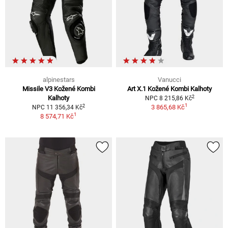
alpinestars
Vanucci
Missile V3 Kožené Kombi
Art X.1 Kožené Kombi Kalhoty
2
Kalhoty
NPC 8 215,86 Kč
1
2
3 865,68 Kč
NPC 11 356,34 Kč
1
8 574,71 Kč