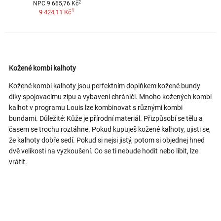
2
NPC 9 665,76 Kč
1
9 424,11 Kč
Kožené kombi kalhoty
Kožené kombi kalhoty jsou perfektním doplňkem kožené bundy
díky spojovacímu zipu a vybavení chrániči. Mnoho kožených kombi
kalhot v programu Louis lze kombinovat s různými kombi
bundami. Důležité: Kůže je přírodní materiál. Přizpůsobí se tělu a
časem se trochu roztáhne. Pokud kupuješ kožené kalhoty, ujisti se,
že kalhoty dobře sedí. Pokud si nejsi jistý, potom si objednej hned
dvě velikosti na vyzkoušení. Co se ti nebude hodit nebo líbit, lze
vrátit.