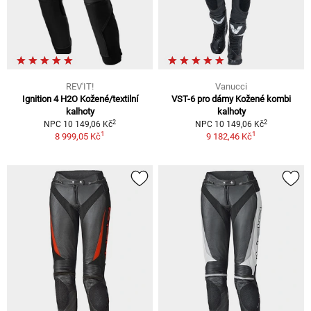
REV'IT!
Vanucci
Ignition 4 H2O Kožené/textilní
VST-6 pro dámy Kožené kombi
kalhoty
kalhoty
2
2
NPC 10 149,06 Kč
NPC 10 149,06 Kč
1
1
8 999,05 Kč
9 182,46 Kč