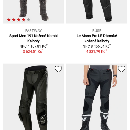
FASTWAY
BÜSE
Sport Men 191 Kožené Kombi
Le Mans Pro LE Dámské
Kalhoty
kožené kalhoty
2
2
NPC 4 107,81 Kč
NPC 8 456,54 Kč
1
1
3 624,51 Kč
4 831,79 Kč