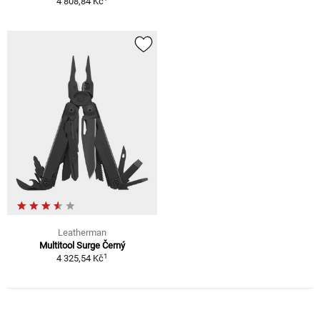
4 808,84 Kč
Leatherman
Multitool Surge Černý
1
4 325,54 Kč