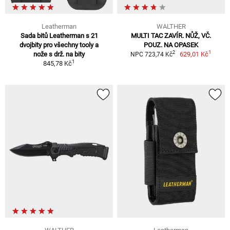
Leatherman
WALTHER
Sada bitů Leatherman s 21
MULTI TAC ZAVÍR. NŮŽ, VČ.
dvojbity pro všechny tooly a
POUZ. NA OPASEK
1
2
nože s drž. na bity
629,01 Kč
NPC 723,74 Kč
1
845,78 Kč