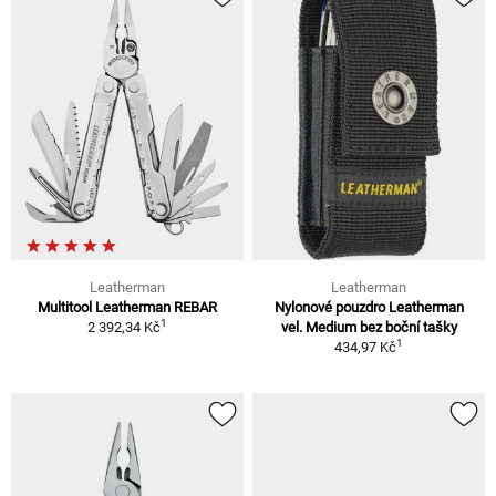
Leatherman
Leatherman
Multitool Leatherman REBAR
Nylonové pouzdro Leatherman
1
2 392,34 Kč
vel. Medium bez boční tašky
1
434,97 Kč