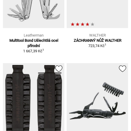
Leatherman
WALTHER
Multitool Bond Ušlechtilá ocel
ZÁCHRANNÝ NŮŽ WALTHER
1
přírodní
723,74 Kč
1
1 667,39 Kč