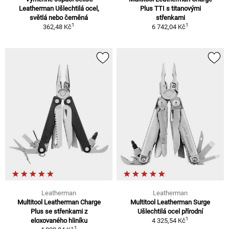
Leatherman Ušlechtilá ocel,
Plus TTI s titanovými
světlá nebo černěná
střenkami
1
1
362,48 Kč
6 742,04 Kč
Leatherman
Leatherman
Multitool Leatherman Charge
Multitool Leatherman Surge
Plus se střenkami z
Ušlechtilá ocel přírodní
1
eloxovaného hliníku
4 325,54 Kč
1