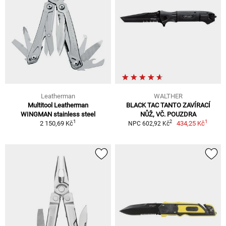
Leatherman
WALTHER
Multitool Leatherman
BLACK TAC TANTO ZAVÍRACÍ
WINGMAN stainless steel
NŮŽ, VČ. POUZDRA
1
1
2
2 150,69 Kč
434,25 Kč
NPC 602,92 Kč