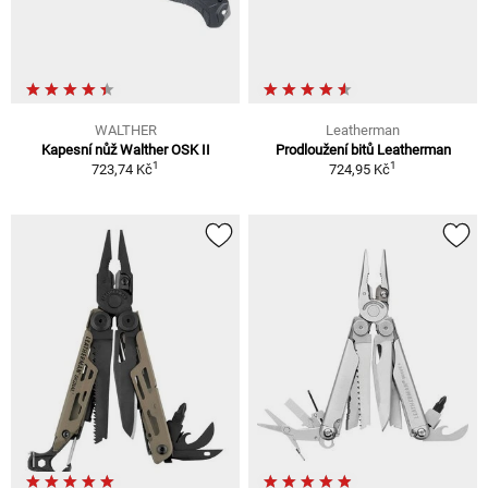
WALTHER
Leatherman
Kapesní nůž Walther OSK II
Prodloužení bitů Leatherman
1
1
723,74 Kč
724,95 Kč