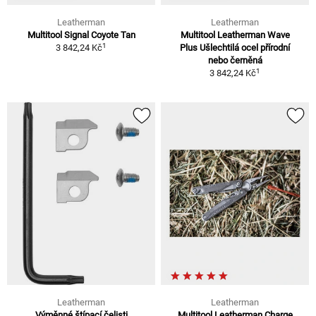
Leatherman
Leatherman
Multitool Signal Coyote Tan
Multitool Leatherman Wave
1
3 842,24 Kč
Plus Ušlechtilá ocel přírodní
nebo černěná
1
3 842,24 Kč
Leatherman
Leatherman
Výměnné štípací čelisti
Multitool Leatherman Charge