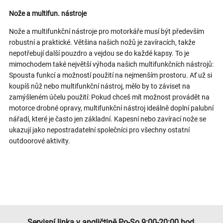
Nože a multifun. nástroje
Nože a multifunkční nástroje pro motorkáře musí být především
robustní a praktické. Většina našich nožů je zavíracích, takže
nepotřebují další pouzdro a vejdou se do každé kapsy. To je
mimochodem také největší výhoda našich multifunkčních nástrojů:
Spousta funkcí a možností použití na nejmenším prostoru. Ať už si
koupíš nůž nebo multifunkční nástroj, mělo by to záviset na
zamýšleném účelu použití: Pokud chceš mít možnost provádět na
motorce drobné opravy, multifunkční nástroj ideálně doplní palubní
nářadí, které je často jen základní. Kapesní nebo zavírací nože se
ukazují jako nepostradatelní společníci pro všechny ostatní
outdoorové aktivity.
Servisní linka v angličtině Po-So 9:00-20:00 hod.