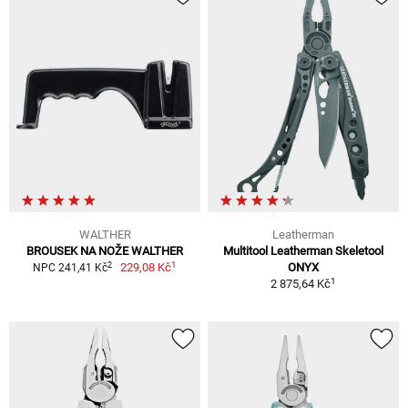
WALTHER
Leatherman
BROUSEK NA NOŽE WALTHER
Multitool Leatherman Skeletool
1
2
229,08 Kč
ONYX
NPC 241,41 Kč
1
2 875,64 Kč