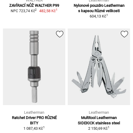
WALTHER
Leatherman
ZAVÍRACÍ NŮŽ WALTHER P99
Nylonové pouzdro Leatherman
1
2
482,58 Kč
s kapsou Různé velikosti
NPC 723,74 Kč
1
604,13 Kč
Leatherman
Leatherman
Ratchet Driver PRO RŮZNÉ
Multitool Leatherman
BITY
SIDEKICK stainless steel
1
1
1 087,43 Kč
2 150,69 Kč