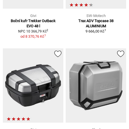
Givi
SW-Motech
Boční kufr Trekker Outback
Trax ADV Topcase 38
EVO 48 l
ALUMINIUM
1
2
9 666,00 Kč
NPC 10 366,79 Kč
1
od
8 370,76 Kč