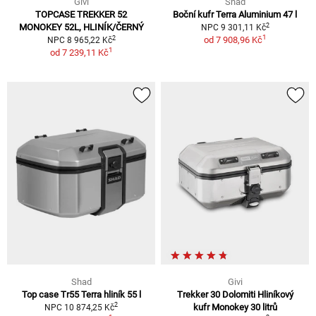
Givi
Shad
TOPCASE TREKKER 52
Boční kufr Terra Aluminium 47 l
2
MONOKEY 52L, HLINÍK/ČERNÝ
NPC 9 301,11 Kč
1
2
od
7 908,96 Kč
NPC 8 965,22 Kč
1
od
7 239,11 Kč
Shad
Givi
Top case Tr55 Terra hliník 55 l
Trekker 30 Dolomiti Hliníkový
2
kufr Monokey 30 litrů
NPC 10 874,25 Kč