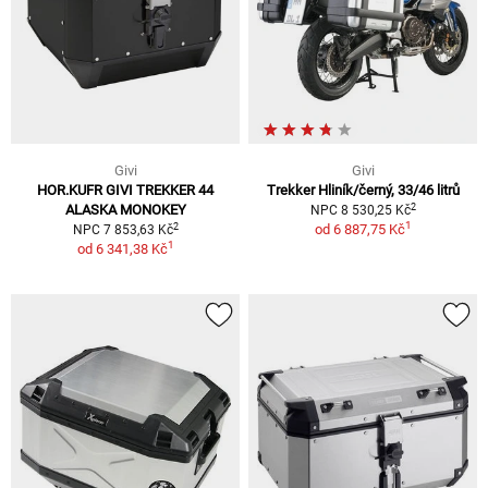
Givi
Givi
HOR.KUFR GIVI TREKKER 44
Trekker Hliník/černý, 33/46 litrů
2
ALASKA MONOKEY
NPC 8 530,25 Kč
1
2
od
6 887,75 Kč
NPC 7 853,63 Kč
1
od
6 341,38 Kč