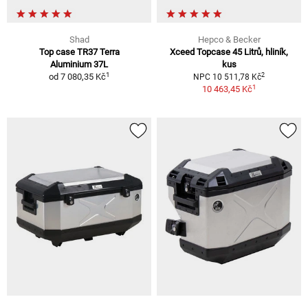
Shad
Hepco & Becker
Top case TR37 Terra
Xceed Topcase 45 Litrů, hliník,
Aluminium 37L
kus
1
2
od
7 080,35 Kč
NPC 10 511,78 Kč
1
10 463,45 Kč