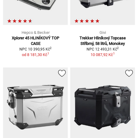
Hepco & Becker
Givi
Xplorer 45 HLINÍKOVÝ TOP
Trekker Hliníkový Topcase
CASE
Stříbrný, 58 litrů, Monokey
2
2
NPC 10 390,95 Kč
NPC 12 493,31 Kč
1
1
od
8 181,30 Kč
10 087,92 Kč