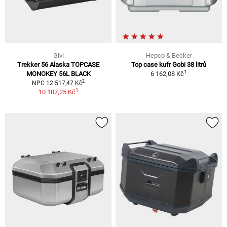
Givi
Hepco & Becker
Trekker 56 Alaska TOPCASE
Top case kufr Gobi 38 litrů
1
MONOKEY 56L BLACK
6 162,08 Kč
2
NPC 12 517,47 Kč
1
10 107,25 Kč