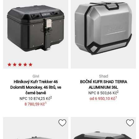
Givi
Shad
Hliníkový Kufr Trekker 46
BOČNÍ KUFR SHAD TERRA
Dolomiti Monokey, 46 litrů, ve
ALUMINIUM 36L
2
černé barvě
NPC 8 503,66 Kč
1
2
od
6 950,10 Kč
NPC 10 874,25 Kč
1
8 780,59 Kč