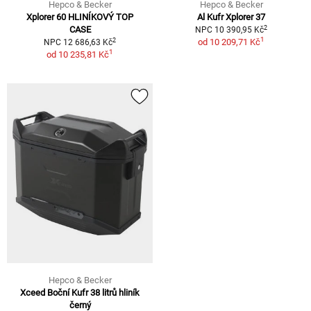
Hepco & Becker
Hepco & Becker
Xplorer 60 HLINÍKOVÝ TOP
Al Kufr Xplorer 37
2
CASE
NPC 10 390,95 Kč
1
2
od
10 209,71 Kč
NPC 12 686,63 Kč
1
od
10 235,81 Kč
Hepco & Becker
Xceed Boční Kufr 38 litrů hliník
černý