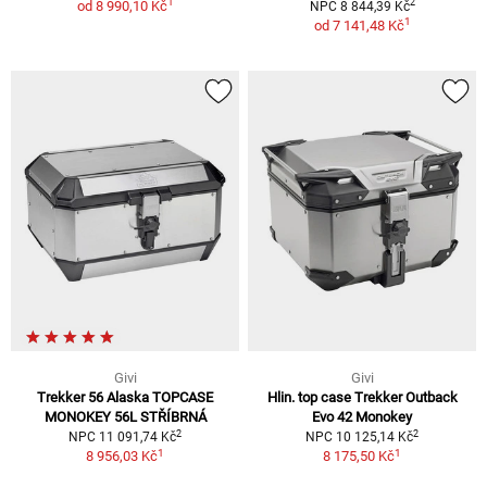
1
2
od
8 990,10 Kč
NPC 8 844,39 Kč
1
od
7 141,48 Kč
Givi
Givi
Trekker 56 Alaska TOPCASE
Hlin. top case Trekker Outback
MONOKEY 56L STŘÍBRNÁ
Evo 42 Monokey
2
2
NPC 11 091,74 Kč
NPC 10 125,14 Kč
1
1
8 956,03 Kč
8 175,50 Kč