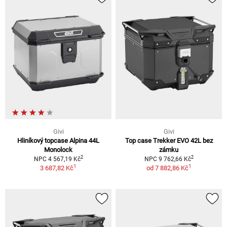
Givi
Givi
Hliníkový topcase Alpina 44L
Top case Trekker EVO 42L bez
Monolock
zámku
2
2
NPC 4 567,19 Kč
NPC 9 762,66 Kč
1
1
3 687,82 Kč
od
7 882,86 Kč