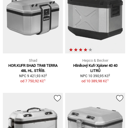
Shad
Hepco & Becker
HOR.KUFR SHAD TR48 TERRA
Hliníkový Kufr Xplorer 40 40
48L HL. STŘÍB.
LITRŮ
2
2
NPC 9 421,93 Kč
NPC 10 390,95 Kč
1
1
od
7 750,92 Kč
od
10 389,98 Kč