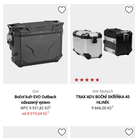
Givi
SW-Motech
Boční kufr EVO Outback
TRAX ADV BOČNÍ SKŘÍŇKA 45
odsazený vpravo
HLINÍK
1
2
9 666,00 Kč
NPC 9 931,82 Kč
1
od
8 019,64 Kč