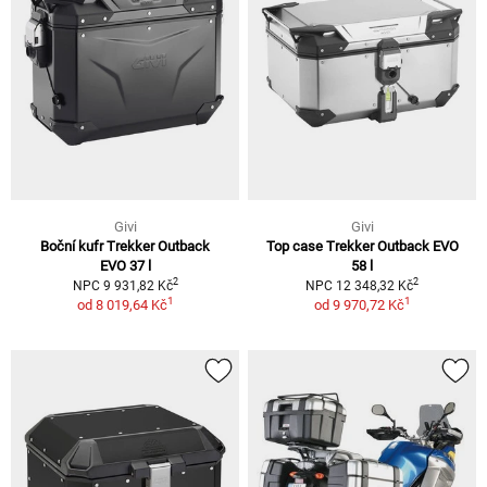
Givi
Givi
Boční kufr Trekker Outback
Top case Trekker Outback EVO
EVO 37 l
58 l
2
2
NPC 9 931,82 Kč
NPC 12 348,32 Kč
1
1
od
8 019,64 Kč
od
9 970,72 Kč