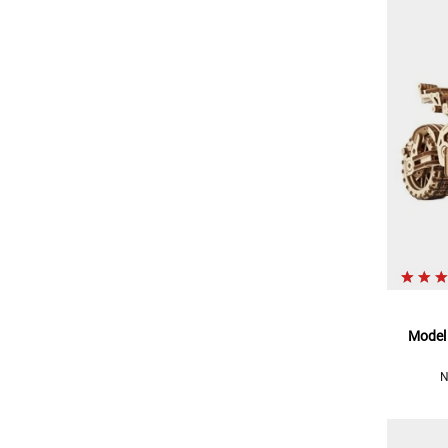
Model
N