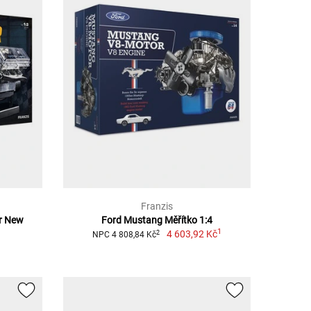
Franzis
r New
Ford Mustang Měřítko 1:4
1
4 603,92 Kč
2
NPC 4 808,84 Kč