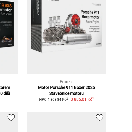
Franzis
torem
Motor Porsche 911 Boxer 2025
0 dílů
Stavebnice motoru
1
3 885,01 Kč
2
NPC 4 808,84 Kč