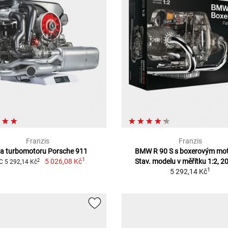
Franzis
Franzis
a turbomotoru Porsche 911
BMW R 90 S s boxerovým mo
1
5 026,08 Kč
Stav. modelu v měřítku 1:2, 20
2
 5 292,14 Kč
1
5 292,14 Kč