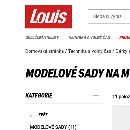
Hledaný výraz
OBLEČENÍ A HELMY
TECHNIKA A VOLNÝ ČAS
PROD
Domovská stránka
Technika a volný čas
Dárky 
MODELOVÉ SADY NA 
KATEGORIE
11 polo
ZPĚT
MODELOVÉ SADY (11)