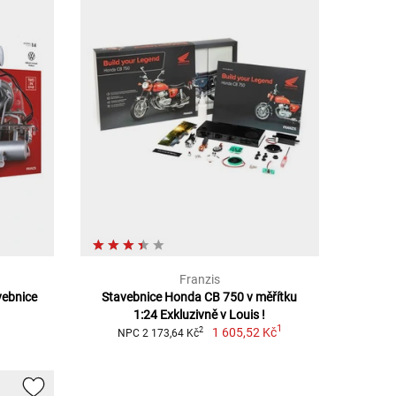
Franzis
vebnice
Stavebnice Honda CB 750 v měřítku
1:24 Exkluzivně v Louis !
1
1 605,52 Kč
2
NPC 2 173,64 Kč