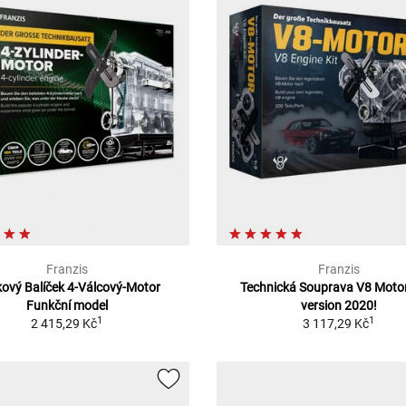
Franzis
Franzis
ový Balíček 4-Válcový-Motor
Technická Souprava V8 Moto
Funkční model
version 2020!
1
1
2 415,29 Kč
3 117,29 Kč