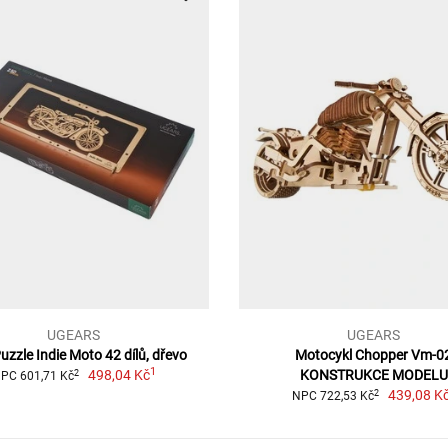
UGEARS
UGEARS
uzzle Indie Moto 42 dílů, dřevo
Motocykl Chopper Vm-0
1
498,04 Kč
KONSTRUKCE MODELU
2
PC 601,71 Kč
439,08 K
2
NPC 722,53 Kč