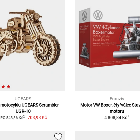
UGEARS
Franzis
 motocyklu UGEARS Scrambler
Motor VW Boxer, čtyřválec Sta
UGR-10
motoru
1
1
703,93 Kč
4 808,84 Kč
2
PC 843,36 Kč