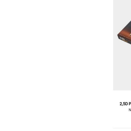
2,5D P
N