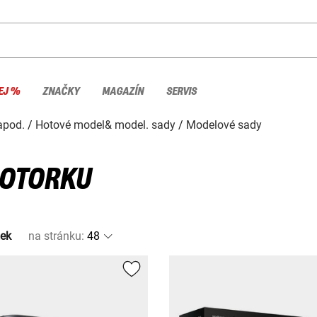
EJ %
ZNAČKY
MAGAZÍN
SERVIS
apod.
Hotové model& model. sady
Modelové sady
MOTORKU
žek
na stránku
: