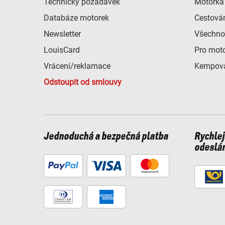
Technický požadavek
Motorka 
Databáze motorek
Cestová
Newsletter
Všechno
LouisCard
Pro mot
Vrácení/reklamace
Kempová
Odstoupit od smlouvy
Jednoduchá a bezpečná platba
Rychlej
odeslá