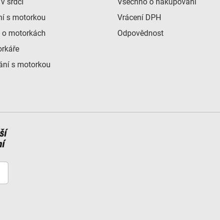
v srdci
Všechno o nakupování
ní s motorkou
Vrácení DPH
 o motorkách
Odpovědnost
orkáře
ní s motorkou
ší
ní