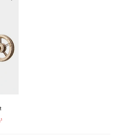
2
1
č