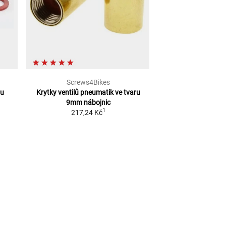
Screws4Bikes
Lou
ru
Krytky ventilů pneumatik ve tvaru
DEKORATIVNÍ F
1
9mm
nábojnic
ROZMĚRY: 8 X 
1
217,24 Kč
313,90