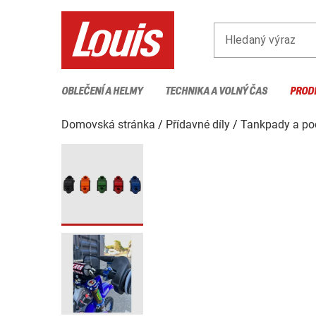
Hledaný výraz
OBLEČENÍ A HELMY
TECHNIKA A VOLNÝ ČAS
PROD
Domovská stránka
Přídavné díly
Tankpady a podl