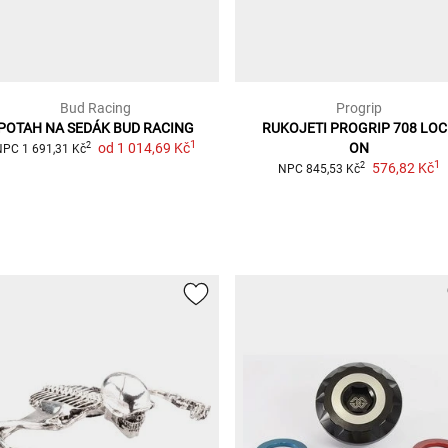
Bud Racing
Progrip
POTAH NA SEDÁK BUD RACING
RUKOJETI PROGRIP 708 LO
1
od
1 014,69 Kč
ON
2
NPC
1 691,31 Kč
1
576,82 Kč
2
NPC
845,53 Kč