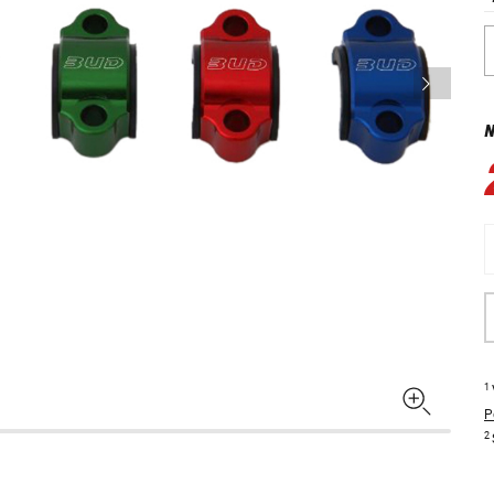
1
P
2