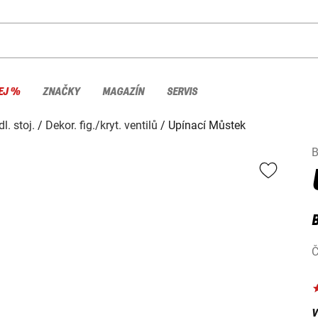
EJ %
ZNAČKY
MAGAZÍN
SERVIS
. stoj.
Dekor. fig./kryt. ventilů
Upínací Můstek
B
Č
V