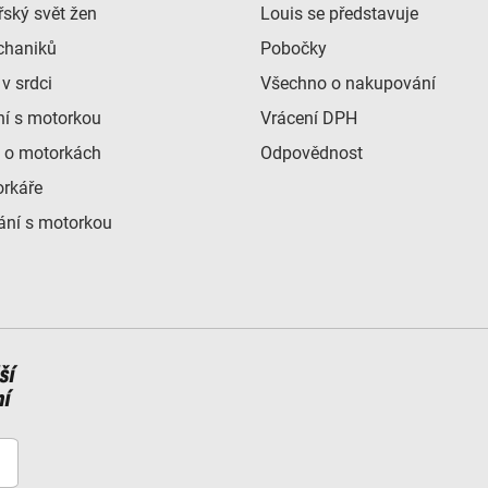
ský svět žen
Louis se představuje
chaniků
Pobočky
v srdci
Všechno o nakupování
ní s motorkou
Vrácení DPH
 o motorkách
Odpovědnost
orkáře
ní s motorkou
ší
ní