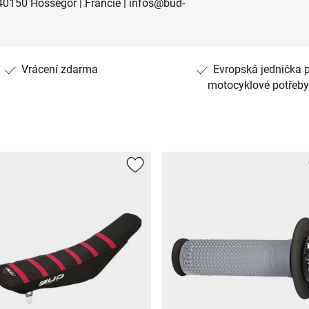
40150 Hossegor | Francie | infos@bud-
Vrácení zdarma
Evropská jednička 
motocyklové potřeby