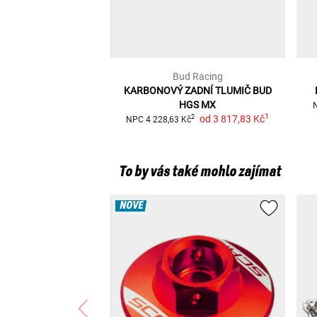
Bud Racing
KARBONOVÝ ZADNÍ TLUMIČ BUD
HGS MX
1
od
3 817,83 Kč
2
NPC
4 228,63 Kč
To by vás také mohlo zajímat
NOVÉ