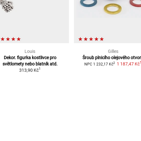
Louis
Gilles
Dekor. figurka kostlivce pro
Šroub plnicího olejového otvo
světlomety
nebo blatník atd.
1 187,47 Kč
2
NPC
1 232,17 Kč
1
313,90 Kč