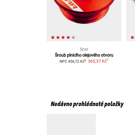
Scar
Šroub plnicího olejového otvoru
1
365,37 Kč
2
NPC
456,72 Kč
Nedávno prohlédnuté položky