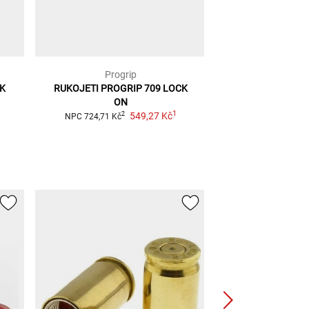
Progrip
Prog
CK
RUKOJETI PROGRIP 709 LOCK
RUKOJETI PR
ON
2
NPC
724,71 Kč
1
549,27 Kč
2
NPC
724,71 Kč