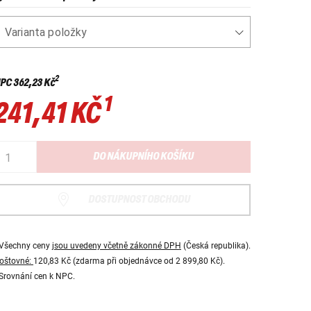
Varianta položky
2
NPC
362,23 Kč
1
241,41 KČ
DO NÁKUPNÍHO KOŠÍKU
DOSTUPNOST OBCHODU
Všechny ceny
jsou uvedeny včetně zákonné DPH
(Česká republika).
oštovné:
120,83 Kč (zdarma při objednávce od 2 899,80 Kč).
Srovnání cen k NPC.