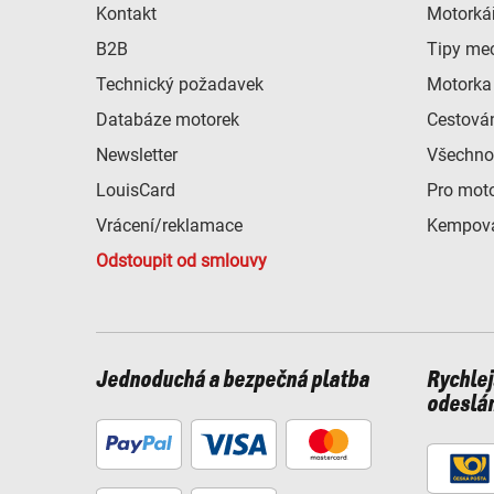
Kontakt
Motorkář
B2B
Tipy me
Technický požadavek
Motorka 
Databáze motorek
Cestová
Newsletter
Všechno
LouisCard
Pro mot
Vrácení/reklamace
Kempová
Odstoupit od smlouvy
Jednoduchá a bezpečná platba
Rychlej
odeslá