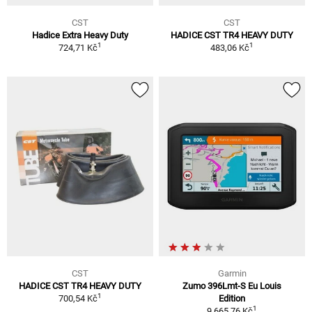
CST
CST
Hadice Extra Heavy Duty
HADICE CST TR4 HEAVY DUTY
1
1
724,71 Kč
483,06 Kč
CST
Garmin
HADICE CST TR4 HEAVY DUTY
Zumo 396Lmt-S Eu Louis
1
700,54 Kč
Edition
1
9 665,76 Kč