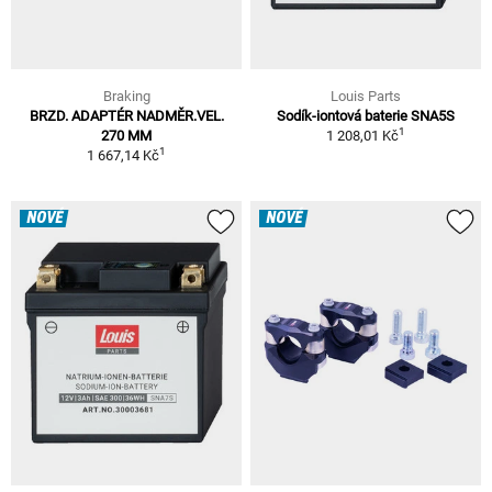
Braking
Louis Parts
BRZD. ADAPTÉR NADMĚR.VEL.
Sodík-iontová baterie SNA5S
1
270 MM
1 208,01 Kč
1
1 667,14 Kč
NOVÉ
NOVÉ