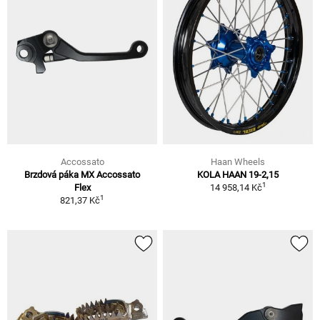
Accossato
Haan Wheels
Brzdová páka MX Accossato
KOLA HAAN 19-2,15
1
Flex
14 958,14 Kč
1
821,37 Kč