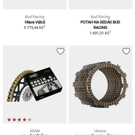
Bud Racing
Bud Racing
Hlava Válců
POTAH NA SEDÁK BUD
1
5 775,44 Kč
RACING
1
1 691,31 Kč
AFAM
Hinson