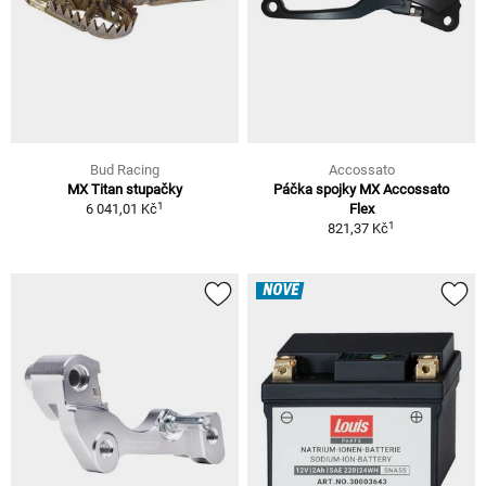
Bud Racing
Accossato
MX Titan stupačky
Páčka spojky MX Accossato
1
6 041,01 Kč
Flex
1
821,37 Kč
NOVÉ