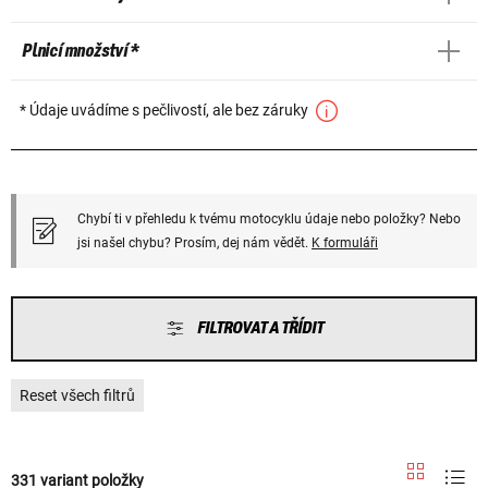
Plnicí množství *
* Údaje uvádíme s pečlivostí, ale bez záruky
Chybí ti v přehledu k tvému motocyklu údaje nebo položky? Nebo
jsi našel chybu? Prosím, dej nám vědět.
K formuláři
FILTROVAT A TŘÍDIT
Reset všech filtrů
331 variant položky