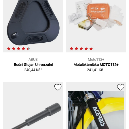
ABUS
Moto112+
Boční Stojan Univerzální
Motolékárnička MOTO112+
1
1
240,44 Kč
241,41 Kč