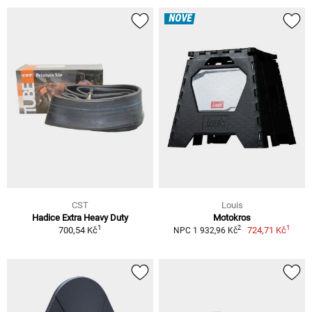
NOVÉ
CST
Louis
Hadice Extra Heavy Duty
Motokros
1
1
2
700,54 Kč
724,71 Kč
NPC 1 932,96 Kč