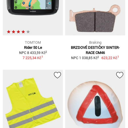
TOMTOM
Braking
Rider 50 Le
BRZDOVÉ DESTIČKY SINTER-
2
RACE CM46
NPC 8 433,59 Kč
1
1
2
7 225,34 Kč
623,22 Kč
NPC 1 038,85 Kč