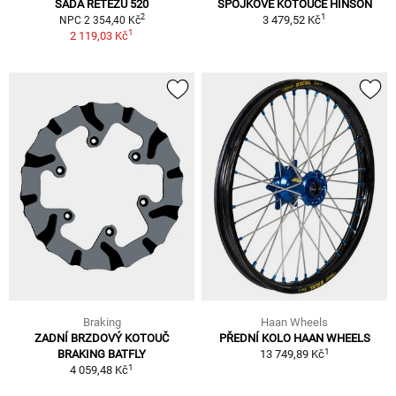
SADA ŘETĚZŮ 520
SPOJKOVÉ KOTOUČE HINSON
1
2
3 479,52 Kč
NPC 2 354,40 Kč
1
2 119,03 Kč
Braking
Haan Wheels
ZADNÍ BRZDOVÝ KOTOUČ
PŘEDNÍ KOLO HAAN WHEELS
1
BRAKING BATFLY
13 749,89 Kč
1
4 059,48 Kč