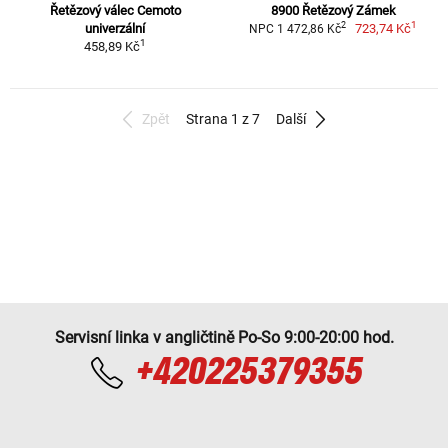
Řetězový válec Cemoto
8900 Řetězový Zámek
1
2
univerzální
723,74 Kč
NPC 1 472,86 Kč
1
458,89 Kč
Zpět
Strana 1 z 7
Další
Servisní linka v angličtině Po-So 9:00-20:00 hod.
+420225379355