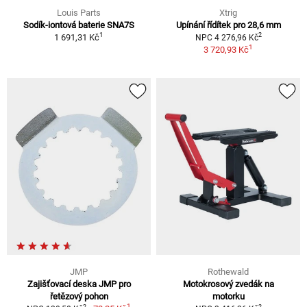
Louis Parts
Xtrig
Sodík-iontová baterie SNA7S
Upínání řídítek pro 28,6 mm
1
2
1 691,31 Kč
NPC 4 276,96 Kč
1
3 720,93 Kč
JMP
Rothewald
Zajišťovací deska JMP pro
Motokrosový zvedák na
řetězový pohon
motorku
1
2
2