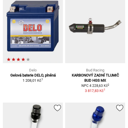
Delo
Bud Racing
Gelová baterie DELO, plněná
KARBONOVÝ ZADNÍ TLUMIČ
1
1 208,01 Kč
BUD HGS MX
2
NPC 4 228,63 Kč
1
3 817,83 Kč