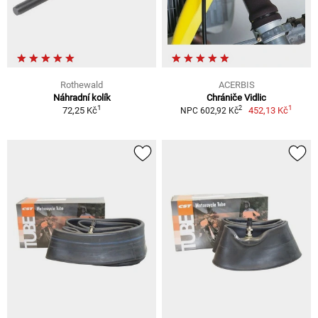
Rothewald
ACERBIS
Náhradní kolík
Chrániče Vidlic
1
1
2
72,25 Kč
452,13 Kč
NPC 602,92 Kč