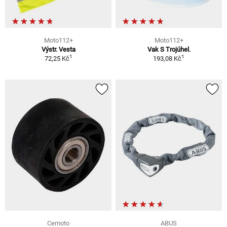
Moto112+
Moto112+
Výstr. Vesta
Vak S Trojúhel.
1
1
72,25 Kč
193,08 Kč
Cemoto
ABUS