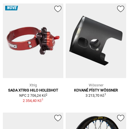
NOVÉ
Xtrig
Wössner
SADA XTRIG HILO HOLESHOT
KOVANÉ PÍSTY WÖSSNER
1
2
3 213,70 Kč
NPC 2 706,24 Kč
1
2 354,40 Kč