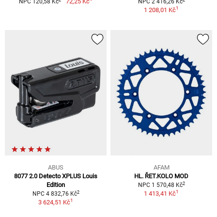
72,25 Kč
NPC 120,58 Kč
NPC 2 416,26 Kč
1
1 208,01 Kč
ABUS
AFAM
8077 2.0 Detecto XPLUS Louis
HL. ŘET.KOLO MOD
2
Edition
NPC 1 570,48 Kč
1
2
1 413,41 Kč
NPC 4 832,76 Kč
1
3 624,51 Kč