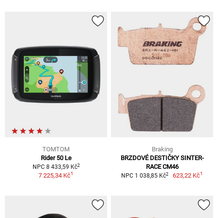
TOMTOM
Braking
Rider 50 Le
BRZDOVÉ DESTIČKY SINTER-
2
RACE CM46
NPC 8 433,59 Kč
1
1
2
7 225,34 Kč
623,22 Kč
NPC 1 038,85 Kč