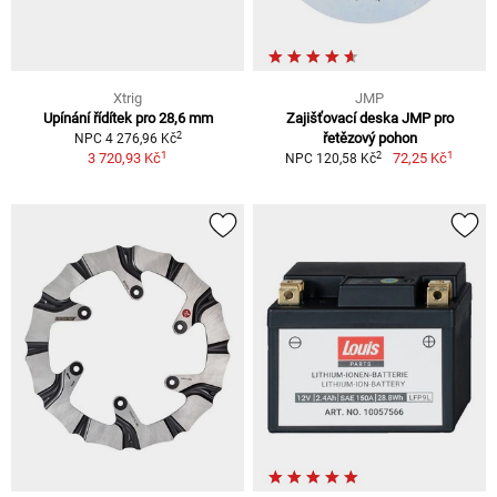
Xtrig
JMP
Upínání řídítek pro 28,6 mm
Zajišťovací deska JMP pro
2
řetězový pohon
NPC 4 276,96 Kč
1
1
2
3 720,93 Kč
72,25 Kč
NPC 120,58 Kč