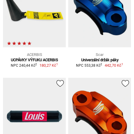
ACERBIS
Scar
UCPÁVKY VÝFUKU ACERBIS
Univerzální držák páky
1
1
2
2
180,27 Kč
442,70 Kč
NPC 240,44 Kč
NPC 553,38 Kč