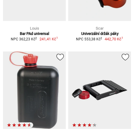
Louis
Scar
Bar PAd universal
Univerzální držák páky
1
1
2
2
241,41 Kč
442,70 Kč
NPC 362,23 Kč
NPC 553,38 Kč