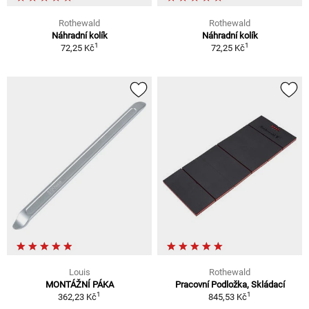
Rothewald
Rothewald
Náhradní kolík
Náhradní kolík
1
1
72,25 Kč
72,25 Kč
Louis
Rothewald
MONTÁŽNÍ PÁKA
Pracovní Podložka, Skládací
1
1
362,23 Kč
845,53 Kč