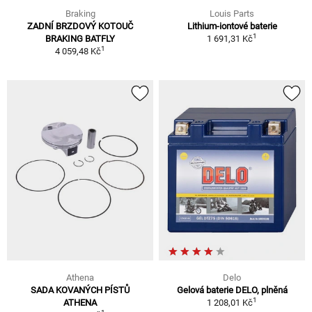
Braking
Louis Parts
ZADNÍ BRZDOVÝ KOTOUČ
Lithium-iontové baterie
1
BRAKING BATFLY
1 691,31 Kč
1
4 059,48 Kč
Athena
Delo
SADA KOVANÝCH PÍSTŮ
Gelová baterie DELO, plněná
1
ATHENA
1 208,01 Kč