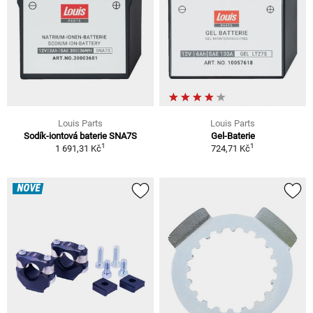
Louis Parts
Louis Parts
Sodík-iontová baterie SNA7S
Gel-Baterie
1
1
1 691,31 Kč
724,71 Kč
NOVÉ