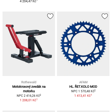
1
4 204,47 Kč
Rothewald
AFAM
Motokrosový zvedák na
HL. ŘET.KOLO MOD
2
motorku
NPC 1 570,48 Kč
1
2
1 413,41 Kč
NPC 2 416,26 Kč
1
1 208,01 Kč