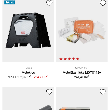
NOVÉ
Louis
Moto112+
Motokros
Motolékárnička MOTO112+
1
1
2
724,71 Kč
241,41 Kč
NPC 1 932,96 Kč