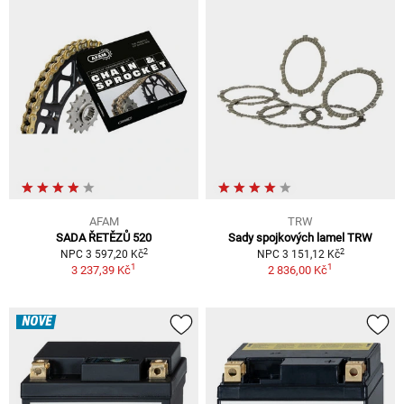
AFAM
TRW
SADA ŘETĚZŮ 520
Sady spojkových lamel TRW
2
2
NPC 3 597,20 Kč
NPC 3 151,12 Kč
1
1
3 237,39 Kč
2 836,00 Kč
NOVÉ