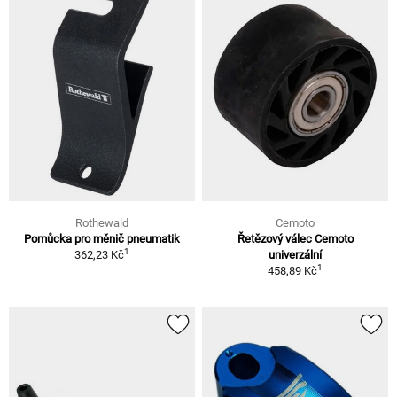
Rothewald
Cemoto
Pomůcka pro měnič pneumatik
Řetězový válec Cemoto
1
362,23 Kč
univerzální
1
458,89 Kč