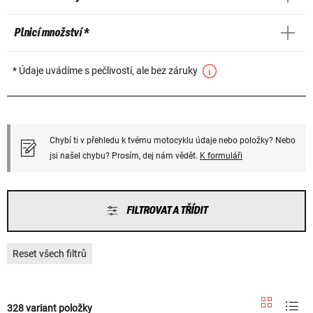
Plnicí množství *
* Údaje uvádíme s pečlivostí, ale bez záruky
Chybí ti v přehledu k tvému motocyklu údaje nebo položky? Nebo
jsi našel chybu? Prosím, dej nám vědět.
K formuláři
FILTROVAT A TŘÍDIT
Reset všech filtrů
328 variant položky