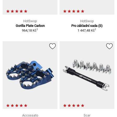
HotSwop
HotSwop
Gorilla Plate Carbon
Pro základní sada (S)
1
1
964,18 Kč
1 447,48 Kč
Accossato
Scar