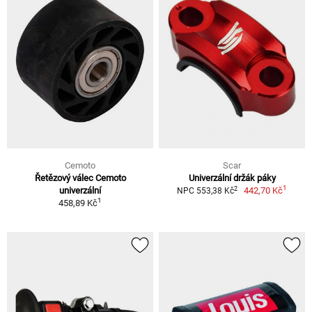
Cemoto
Scar
Řetězový válec Cemoto
Univerzální držák páky
1
2
univerzální
442,70 Kč
NPC 553,38 Kč
1
458,89 Kč