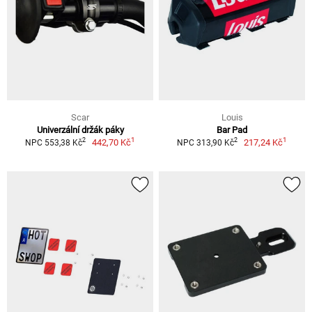
Scar
Louis
Univerzální držák páky
Bar Pad
1
1
2
2
442,70 Kč
217,24 Kč
NPC 553,38 Kč
NPC 313,90 Kč