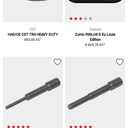
CST
Garmin
HADICE CST TR4 HEAVY DUTY
Zumo 396Lmt-S Eu Louis
1
483,06 Kč
Edition
1
9 665,76 Kč