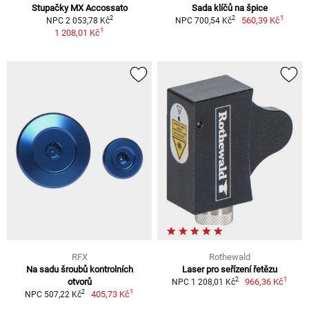
Stupačky MX Accossato
Sada klíčů na špice
1
2
2
560,39 Kč
NPC 2 053,78 Kč
NPC 700,54 Kč
1
1 208,01 Kč
RFX
Rothewald
Na sadu šroubů kontrolních
Laser pro seřízení řetězu
1
2
otvorů
966,36 Kč
NPC 1 208,01 Kč
1
2
405,73 Kč
NPC 507,22 Kč