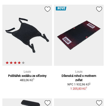
NOVÉ
Louis
Louis
Polštářek sedáku ze síťoviny
Dílenská rohož s motivem
1
483,06 Kč
zvířat
2
NPC 1 932,96 Kč
1
1 205,83 Kč