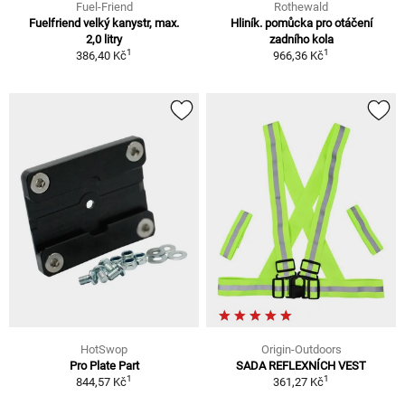
Fuel-Friend
Rothewald
Fuelfriend velký kanystr, max.
Hliník. pomůcka pro otáčení
2,0 litry
zadního kola
1
1
386,40 Kč
966,36 Kč
HotSwop
Origin-Outdoors
Pro Plate Part
SADA REFLEXNÍCH VEST
1
1
844,57 Kč
361,27 Kč