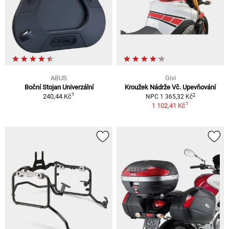
ABUS
Givi
Boční Stojan Univerzální
Kroužek Nádrže Vč. Upevňování
1
2
240,44 Kč
NPC 1 365,32 Kč
1
1 102,41 Kč