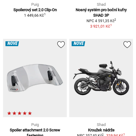
Puig
Shad
Spoilerový set 2.0 Clip-On
Nosný systém pro boční kufry
1
1 449,66 Kč
SHAD 3P
2
NPC 4 591,35 Kč
1
3 921,01 Kč
NOVÉ
NOVÉ
Puig
Shad
Spoiler attachment 2.0 Screw
Kroužek nádrže
1
2
fastening
319,94 Kč
NPC 357,40 Kč