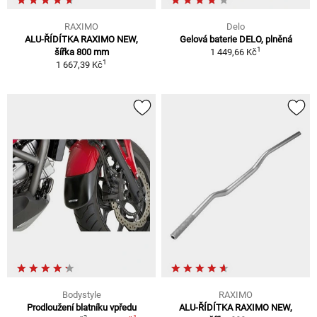
RAXIMO
Delo
ALU-ŘÍDÍTKA RAXIMO NEW,
Gelová baterie DELO, plněná
1
šířka 800 mm
1 449,66 Kč
1
1 667,39 Kč
Bodystyle
RAXIMO
Prodloužení blatníku vpředu
ALU-ŘÍDÍTKA RAXIMO NEW,