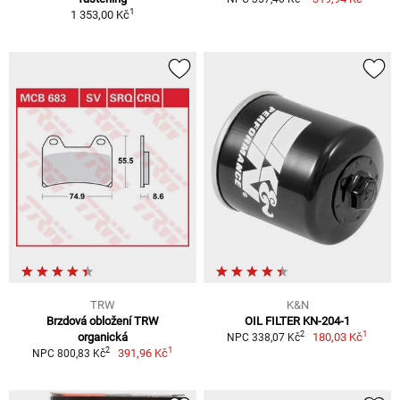
1
1 353,00 Kč
TRW
K&N
Brzdová obložení TRW
OIL FILTER KN-204-1
1
2
organická
180,03 Kč
NPC 338,07 Kč
1
2
391,96 Kč
NPC 800,83 Kč