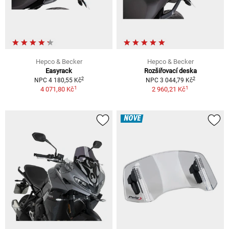
Hepco & Becker
Hepco & Becker
Easyrack
Rozšiřovací deska
2
2
NPC 4 180,55 Kč
NPC 3 044,79 Kč
1
1
4 071,80 Kč
2 960,21 Kč
NOVÉ