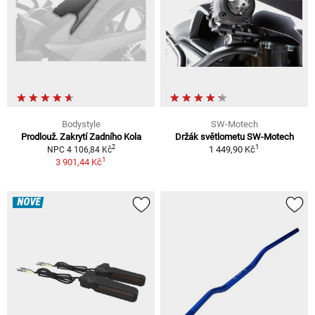
Bodystyle
SW-Motech
Prodlouž. Zakrytí Zadního Kola
Držák světlometu SW-Motech
1
2
1 449,90 Kč
NPC 4 106,84 Kč
1
3 901,44 Kč
NOVÉ