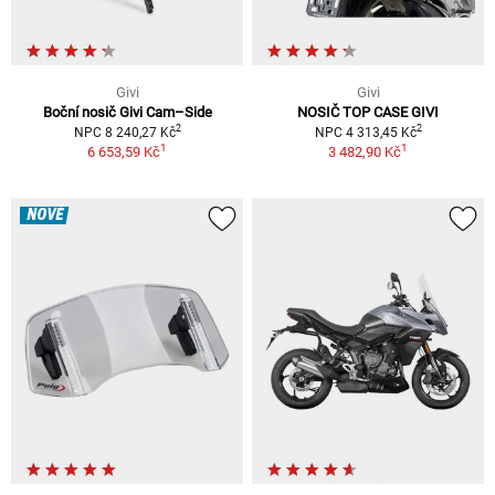
Givi
Givi
Boční nosič Givi Cam–Side
NOSIČ TOP CASE GIVI
2
2
NPC 8 240,27 Kč
NPC 4 313,45 Kč
1
1
6 653,59 Kč
3 482,90 Kč
NOVÉ