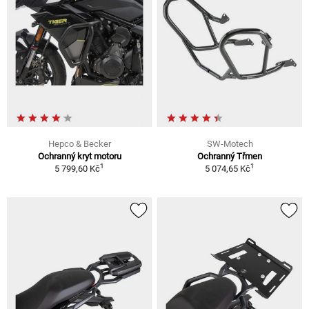
Hepco & Becker
SW-Motech
Ochranný kryt motoru
Ochranný Třmen
1
1
5 799,60 Kč
5 074,65 Kč