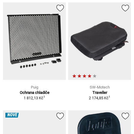
Puig
SW-Motech
Ochrana chladiče
Traveller
1
1
1 812,13 Kč
2 174,85 Kč
NOVÉ