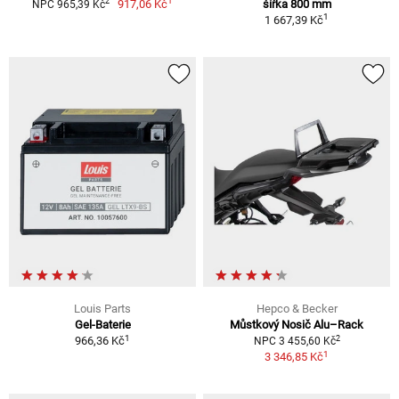
1
2
917,06 Kč
šířka 800 mm
NPC 965,39 Kč
1
1 667,39 Kč
Louis Parts
Hepco & Becker
Gel-Baterie
Můstkový Nosič Alu–Rack
1
2
966,36 Kč
NPC 3 455,60 Kč
1
3 346,85 Kč