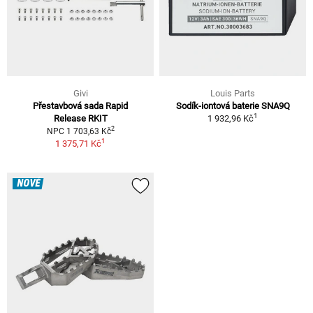
Givi
Louis Parts
Přestavbová sada Rapid
Sodík-iontová baterie SNA9Q
1
Release RKIT
1 932,96 Kč
2
NPC 1 703,63 Kč
1
1 375,71 Kč
NOVÉ