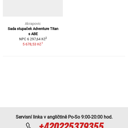
Akrapovic
Sada stupaček Adventure Titan
s ABE
2
NPC 6 297,64 Kč
1
5 678,53 Kč
Servisní linka v angličtině Po-So 9:00-20:00 hod.
+420225379355