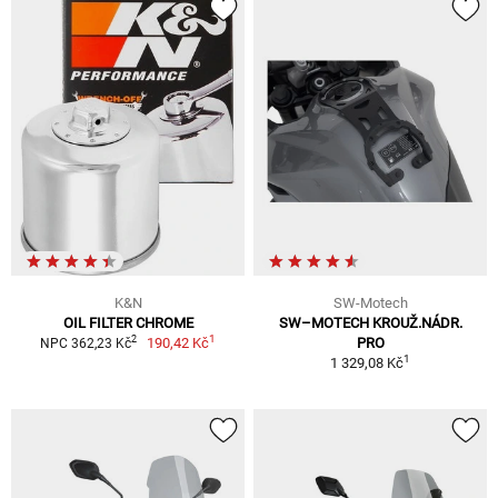
K&N
SW-Motech
OIL FILTER CHROME
SW–MOTECH KROUŽ.NÁDR.
1
2
190,42 Kč
PRO
NPC 362,23 Kč
1
1 329,08 Kč