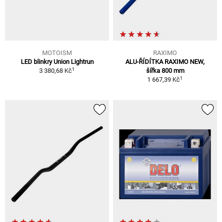
MOTOISM
RAXIMO
LED blinkry Union Lightrun
ALU-ŘÍDÍTKA RAXIMO NEW,
1
3 380,68 Kč
šířka 800 mm
1
1 667,39 Kč