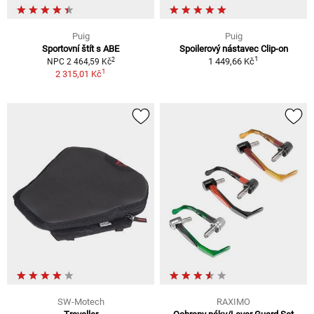
Puig
Puig
Sportovní štít s ABE
Spoilerový nástavec Clip-on
1
2
1 449,66 Kč
NPC 2 464,59 Kč
1
2 315,01 Kč
SW-Motech
RAXIMO