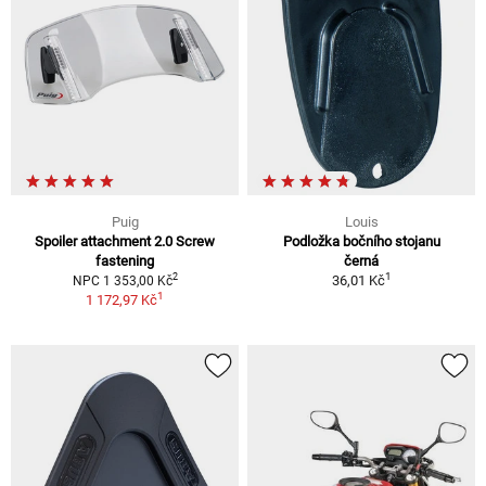
Puig
Louis
Spoiler attachment 2.0 Screw
Podložka bočního stojanu
fastening
černá
1
2
36,01 Kč
NPC 1 353,00 Kč
1
1 172,97 Kč