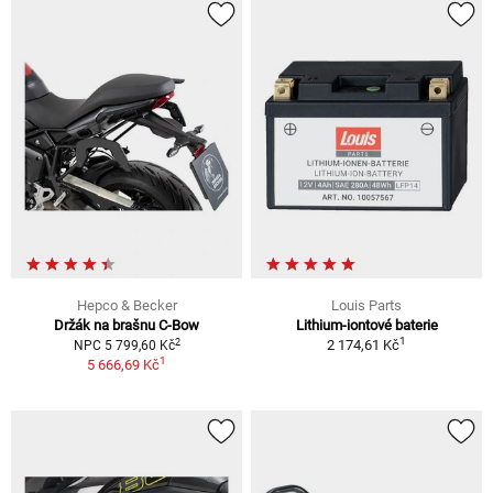
Hepco & Becker
Louis Parts
Držák na brašnu C-Bow
Lithium-iontové baterie
1
2
2 174,61 Kč
NPC 5 799,60 Kč
1
5 666,69 Kč