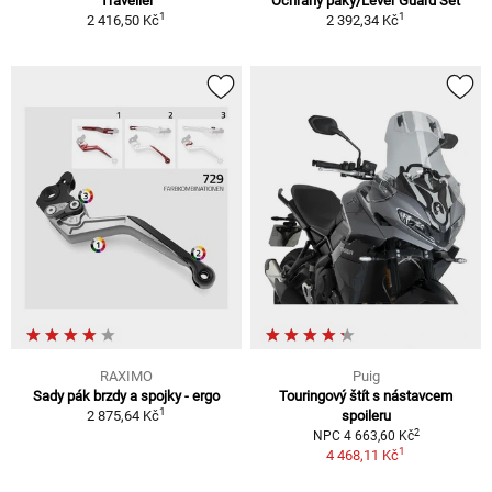
Traveller
Ochrany páky/Lever Guard Set
1
1
2 416,50 Kč
2 392,34 Kč
RAXIMO
Puig
Sady pák brzdy a spojky - ergo
Touringový štít s nástavcem
1
2 875,64 Kč
spoileru
2
NPC 4 663,60 Kč
1
4 468,11 Kč