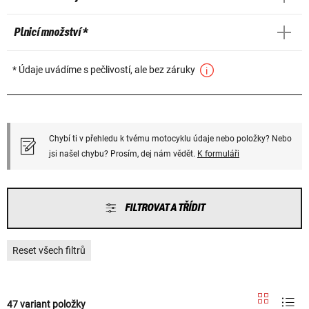
Plnicí množství *
* Údaje uvádíme s pečlivostí, ale bez záruky
Chybí ti v přehledu k tvému motocyklu údaje nebo položky? Nebo
jsi našel chybu? Prosím, dej nám vědět.
K formuláři
FILTROVAT A TŘÍDIT
Reset všech filtrů
47 variant položky