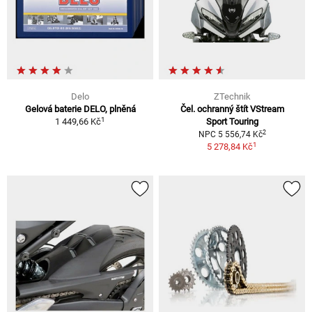
Delo
ZTechnik
Gelová baterie DELO, plněná
Čel. ochranný štít VStream
1
1 449,66 Kč
Sport Touring
2
NPC 5 556,74 Kč
1
5 278,84 Kč