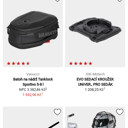
Vanucci
SW-Motech
Batoh na nádrž Tanklock
EVO SEDACÍ KROUŽEK
Sportivo 5-8 l
UNIVER., PRO SEDÁK
1
2
1 208,25 Kč
NPC 3 382,86 Kč
1
1 932,96 Kč