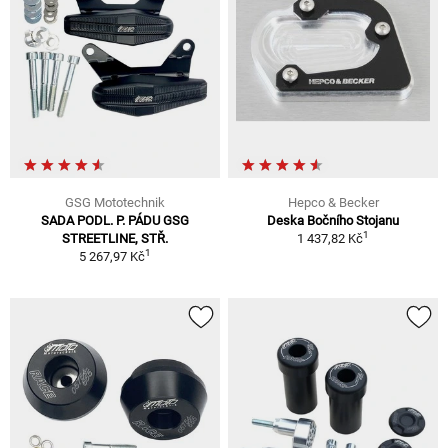
GSG Mototechnik
Hepco & Becker
SADA PODL. P. PÁDU GSG
Deska Bočního Stojanu
1
STREETLINE, STŘ.
1 437,82 Kč
1
5 267,97 Kč