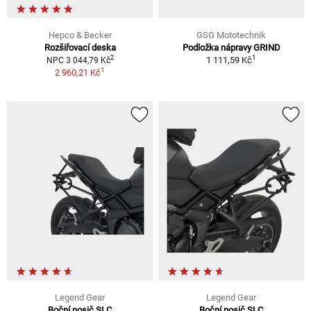
Hepco & Becker
GSG Mototechnik
Rozšiřovací deska
Podložka nápravy GRIND
1
2
1 111,59 Kč
NPC 3 044,79 Kč
1
2 960,21 Kč
Legend Gear
Legend Gear
Boční nosič SLC
Boční nosič SLC