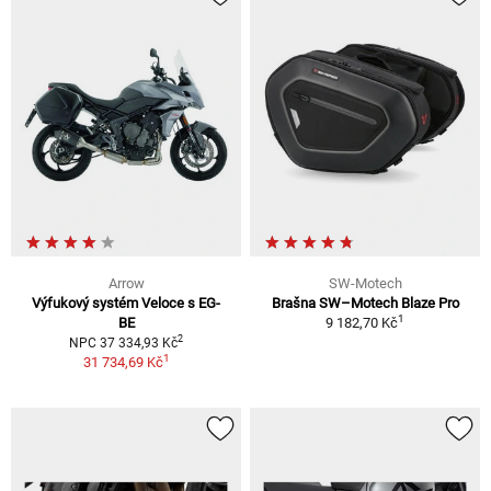
Arrow
SW-Motech
Výfukový systém Veloce s EG-
Brašna SW–Motech Blaze Pro
1
BE
9 182,70 Kč
2
NPC 37 334,93 Kč
1
31 734,69 Kč