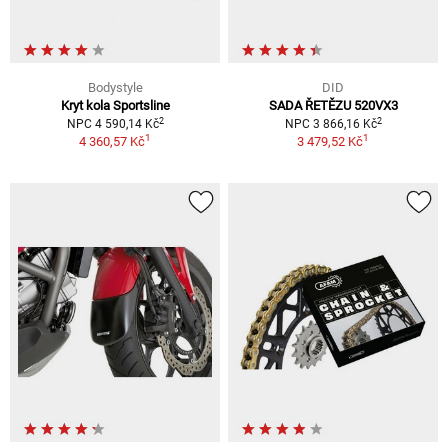
Bodystyle
DID
Kryt kola Sportsline
SADA ŘETĚZU 520VX3
2
2
NPC 4 590,14 Kč
NPC 3 866,16 Kč
1
1
4 360,57 Kč
3 479,52 Kč