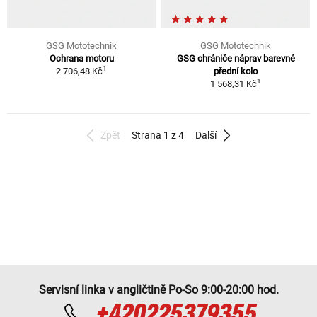
GSG Mototechnik
GSG Mototechnik
Ochrana motoru
GSG chrániče náprav barevné
1
2 706,48 Kč
přední kolo
1
1 568,31 Kč
Zpět
Strana 1 z 4
Další
Servisní linka v angličtině Po-So 9:00-20:00 hod.
+420225379355