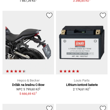
1 667,39 Kč
3 346,85 Kč
Hepco & Becker
Louis Parts
Držák na brašnu C-Bow
Lithium-iontové baterie
1
2
2 174,61 Kč
NPC 5 799,60 Kč
1
5 666,69 Kč