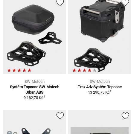
SW-Motech
SW-Motech
Systém Topcase SW-Motech
Trax Adv Systém Topcase
1
Urban ABS
13 290,75 Kč
1
9 182,70 Kč