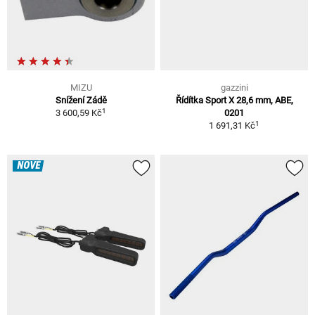
MIZU
gazzini
Snížení Zádě
Řídítka Sport X 28,6 mm, ABE,
1
3 600,59 Kč
0201
1
1 691,31 Kč
NOVÉ