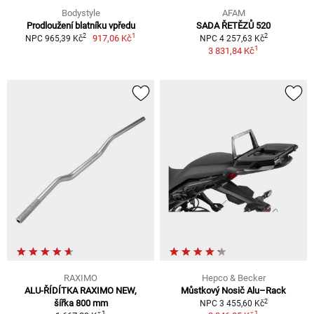
Bodystyle
AFAM
Prodloužení blatníku vpředu
SADA ŘETĚZŮ 520
1
2
2
917,06 Kč
NPC 965,39 Kč
NPC 4 257,63 Kč
1
3 831,84 Kč
RAXIMO
Hepco & Becker
ALU-ŘÍDÍTKA RAXIMO NEW,
Můstkový Nosič Alu–Rack
2
šířka 800 mm
NPC 3 455,60 Kč
1
1