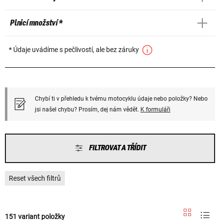
Plnicí množství *
* Údaje uvádíme s pečlivostí, ale bez záruky
Chybí ti v přehledu k tvému motocyklu údaje nebo položky? Nebo
jsi našel chybu? Prosím, dej nám vědět.
K formuláři
FILTROVAT A TŘÍDIT
Reset všech filtrů
151 variant položky