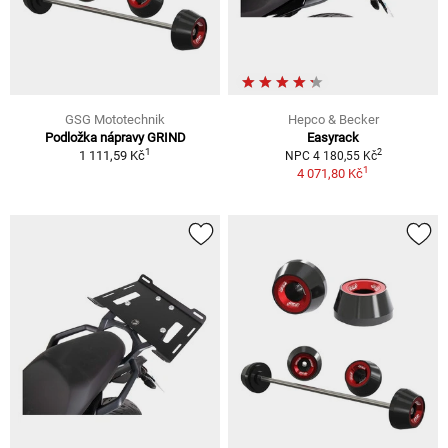
GSG Mototechnik
Hepco & Becker
Podložka nápravy GRIND
Easyrack
1
2
1 111,59 Kč
NPC 4 180,55 Kč
1
4 071,80 Kč