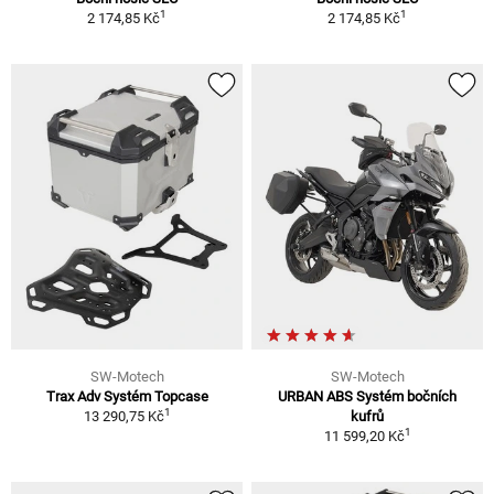
1
1
2 174,85 Kč
2 174,85 Kč
SW-Motech
SW-Motech
Trax Adv Systém Topcase
URBAN ABS Systém bočních
1
13 290,75 Kč
kufrů
1
11 599,20 Kč