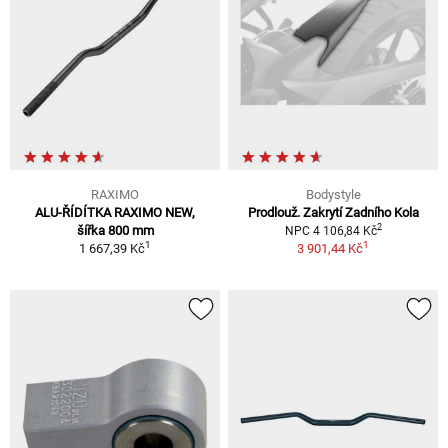
RAXIMO
Bodystyle
ALU-ŘÍDÍTKA RAXIMO NEW,
Prodlouž. Zakrytí Zadního Kola
2
šířka 800 mm
NPC 4 106,84 Kč
1
1
1 667,39 Kč
3 901,44 Kč