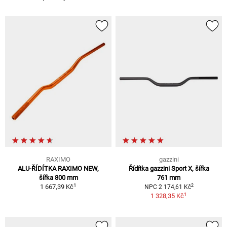
RAXIMO
gazzini
ALU-ŘÍDÍTKA RAXIMO NEW,
Řídítka gazzini Sport X, šířka
šířka 800 mm
761 mm
1
2
1 667,39 Kč
NPC 2 174,61 Kč
1
1 328,35 Kč