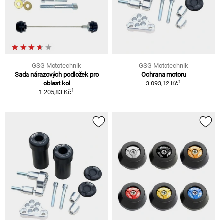
GSG Mototechnik
GSG Mototechnik
Sada nárazových podložek pro
Ochrana motoru
1
oblast kol
3 093,12 Kč
1
1 205,83 Kč