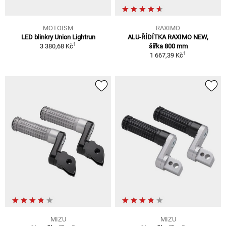
MOTOISM
RAXIMO
LED blinkry Union Lightrun
ALU-ŘÍDÍTKA RAXIMO NEW,
1
3 380,68 Kč
šířka 800 mm
1
1 667,39 Kč
MIZU
MIZU