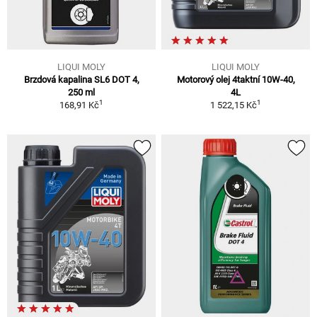
LIQUI MOLY
LIQUI MOLY
Brzdová kapalina SL6 DOT 4,
Motorový olej 4taktní 10W-40,
250 ml
4L
1
1
168,91 Kč
1 522,15 Kč