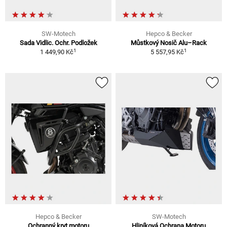
SW-Motech
Hepco & Becker
Sada Vidlic. Ochr. Podložek
Můstkový Nosič Alu–Rack
1
1
1 449,90 Kč
5 557,95 Kč
Hepco & Becker
SW-Motech
Ochranný kryt motoru
Hliníková Ochrana Motoru