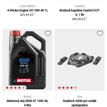
LIQUI MOLY
Castrol
4-Stroke Engine Oil 10W-40 1L
Brzdová kapalina Castrol DOT
1
422,65 Kč
4, 1 litr
1
483,06 Kč
Motul
Givi
Motorový olej 3000 4T 10W-40,
Seatlock S430 pro sedák
4 litry
spolujezdce