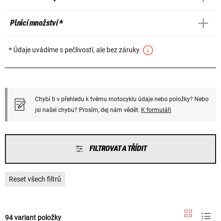
Plnicí množství *
* Údaje uvádíme s pečlivostí, ale bez záruky
Chybí ti v přehledu k tvému motocyklu údaje nebo položky? Nebo
jsi našel chybu? Prosím, dej nám vědět.
K formuláři
FILTROVAT A TŘÍDIT
Reset všech filtrů
94 variant položky