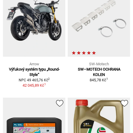
Arrow
SW-Motech
Výfukový systém typu „Round-
SW–MOTECH OCHRANA
Style“
KOLEN
1
2
845,78 Kč
NPC 49 465,76 Kč
1
42 045,89 Kč