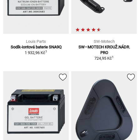
Louis Parts
SW-Motech
Sodík-iontová baterie SNA9Q
SW–MOTECH KROUŽ.NÁDR.
1
1 932,96 Kč
PRO
1
724,95 Kč