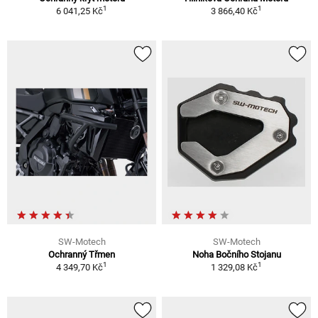
1
1
6 041,25 Kč
3 866,40 Kč
SW-Motech
SW-Motech
Ochranný Třmen
Noha Bočního Stojanu
1
1
4 349,70 Kč
1 329,08 Kč