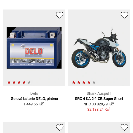
Delo
Shark Auspuff
Gelová baterie DELO, plněná
SRC 4 KA 2-1 CB Super Short
1
2
1 449,66 Kč
NPC 33 829,79 Kč
1
32 138,24 Kč