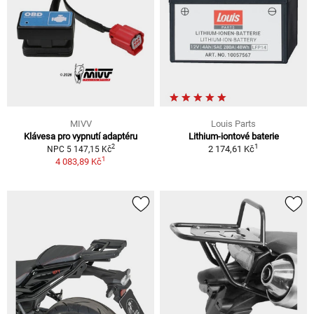
MIVV
Louis Parts
Klávesa pro vypnutí adaptéru
Lithium-iontové baterie
1
2
2 174,61 Kč
NPC 5 147,15 Kč
1
4 083,89 Kč