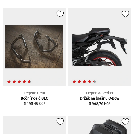
Legend Gear
Hepco & Becker
Boční nosič SLC
Držák na brašnu C-Bow
1
1
5 195,48 Kč
5 968,76 Kč