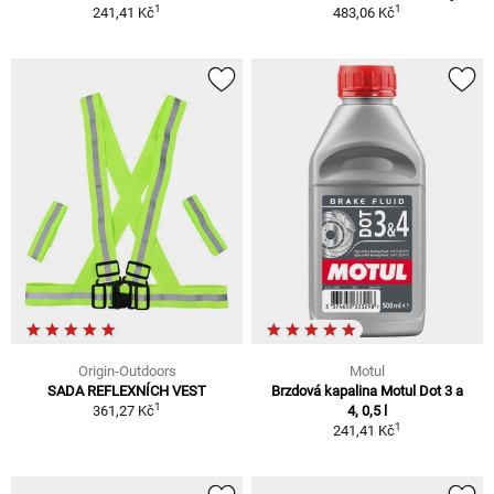
1
1
241,41 Kč
483,06 Kč
Origin-Outdoors
Motul
SADA REFLEXNÍCH VEST
Brzdová kapalina Motul Dot 3 a
1
361,27 Kč
4, 0,5 l
1
241,41 Kč