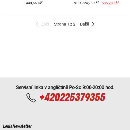
1
1
2
1 449,66 Kč
585,28 Kč
NPC 724,95 Kč
Zpět
Strana 1 z 2
Další
Servisní linka v angličtině Po-So 9:00-20:00 hod.
+420225379355
Louis Newsletter