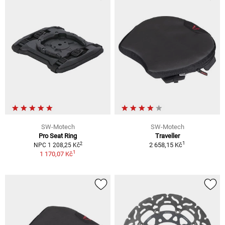
SW-Motech
SW-Motech
Pro Seat Ring
Traveller
1
2
2 658,15 Kč
NPC 1 208,25 Kč
1
1 170,07 Kč