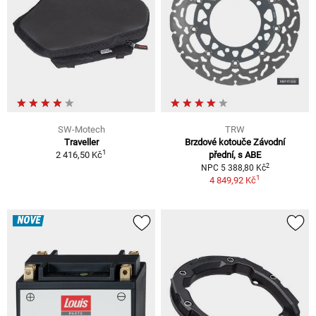
SW-Motech
TRW
Traveller
Brzdové kotouče Závodní
1
2 416,50 Kč
přední, s ABE
2
NPC 5 388,80 Kč
1
4 849,92 Kč
NOVÉ