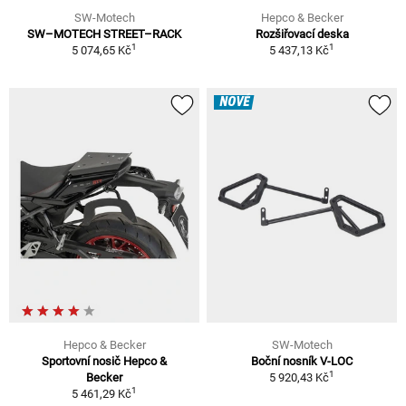
SW-Motech
Hepco & Becker
SW–MOTECH STREET–RACK
Rozšiřovací deska
1
1
5 074,65 Kč
5 437,13 Kč
NOVÉ
Hepco & Becker
SW-Motech
Sportovní nosič Hepco &
Boční nosník V-LOC
1
Becker
5 920,43 Kč
1
5 461,29 Kč