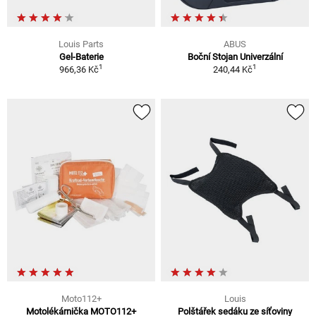
Louis Parts
ABUS
Gel-Baterie
Boční Stojan Univerzální
1
1
966,36 Kč
240,44 Kč
Moto112+
Louis
Motolékárnička MOTO112+
Polštářek sedáku ze síťoviny