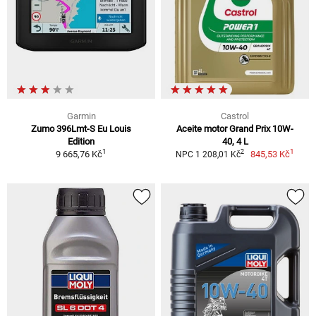
Garmin
Castrol
Zumo 396Lmt-S Eu Louis
Aceite motor Grand Prix 10W-
Edition
40, 4 L
1
1
2
9 665,76 Kč
845,53 Kč
NPC 1 208,01 Kč