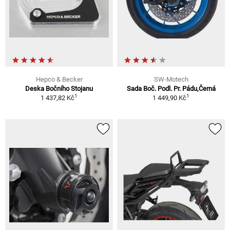
Hepco & Becker
SW-Motech
Deska Bočního Stojanu
Sada Boč. Podl. Pr. Pádu,Černá
1
1
1 437,82 Kč
1 449,90 Kč