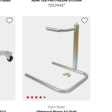
n-Stabi
ADAPTÉR PRO PŘEDNÍ STOJAN
1
723,74 Kč
Kern-Stabi
2012
Vřetenový Stojan X4 2049