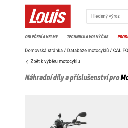
Hledaný výraz
OBLEČENÍ A HELMY
TECHNIKA A VOLNÝ ČAS
PROD
Domovská stránka
Databáze motocyklů
CALIFO
Zpět k výběru motocyklu
Náhradní díly a příslušenství pro
Mo