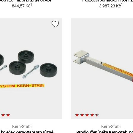
1
1
844,57 Kč
3 987,23 Kč
Kern-Stabi
Kern-Stabi
 koleček Kern-Stabi pro různé
Prodloužení páky Kern-Stabi p