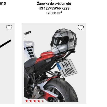
2015
Žárovka do světlometů
H3 12V/55W/PK22S
1
193,08 Kč