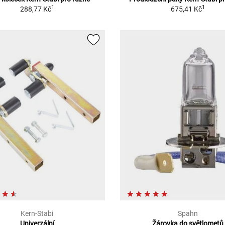
1
1
288,77 Kč
675,41 Kč
Kern-Stabi
Spahn
Univerzální
Žárovka do světlometů