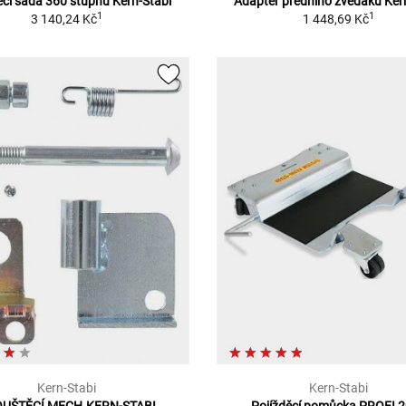
ěcí sada 360 stupňů Kern-Stabi
Adaptér předního zvedáku Ker
1
1
3 140,24 Kč
1 448,69 Kč
Kern-Stabi
Kern-Stabi
UŠTĚCÍ MECH.KERN-STABI
Pojížděcí pomůcka PROFI 