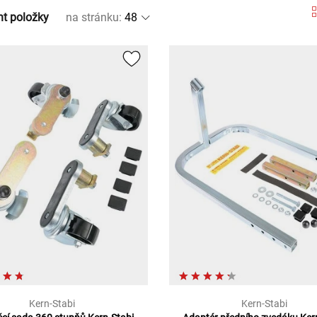
nt položky
na stránku
:
Kern-Stabi
Kern-Stabi