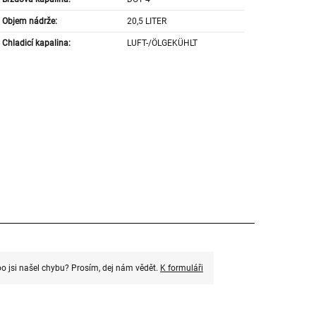
Objem nádrže:
20,5 LITER
Chladicí kapalina:
LUFT-/ÖLGEKÜHLT
o jsi našel chybu? Prosím, dej nám vědět.
K formuláři