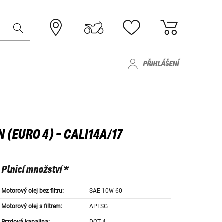
PŘIHLÁŠENÍ
 (EURO 4) - CALI14A/17
Plnicí množství *
Motorový olej bez filtru:
SAE 10W-60
Motorový olej s filtrem:
API SG
Brzdová kapalina:
DOT 4