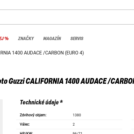
EJ %
ZNAČKY
MAGAZÍN
SERVIS
RNIA 1400 AUDACE /CARBON (EURO 4)
to Guzzi
CALIFORNIA 1400 AUDACE /CARBON
Technické údaje *
Zdvihový objem:
1380
Válec:
2
HP/KW:
96/71