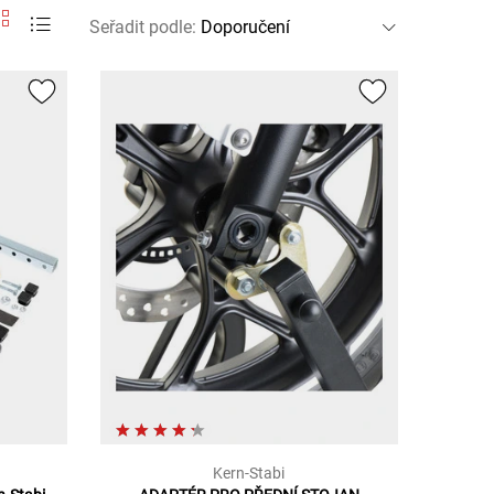
Seřadit podle
:
Kern-Stabi