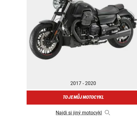
2017 - 2020
TO JE MŮJ MOTOCYKL
Najdi si jiný motocykl