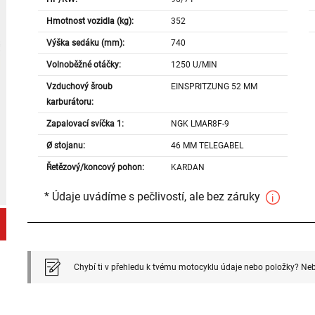
Hmotnost vozidla (kg):
352
Výška sedáku (mm):
740
Volnoběžné otáčky:
1250 U/MIN
Vzduchový šroub
EINSPRITZUNG 52 MM
karburátoru:
Zapalovací svíčka 1:
NGK LMAR8F-9
Ø stojanu:
46 MM TELEGABEL
Řetězový/koncový pohon:
KARDAN
* Údaje uvádíme s pečlivostí, ale bez záruky
Chybí ti v přehledu k tvému motocyklu údaje nebo položky? Neb