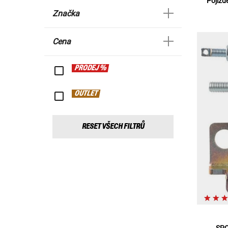
Pojížd
Značka
Cena
PRODEJ %
OUTLET
RESET VŠECH FILTRŮ
SPO