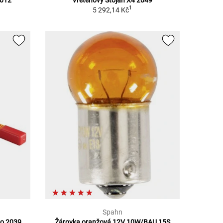
1
5 292,14 Kč
Spahn
ro 2039
Žárovka oranžová 12V 10W/BAU 15S