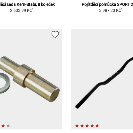
děcí sada Kern-Stabi, 8 koleček
Pojížděcí pomůcka SPORT 
1
1
2 633,99 Kč
3 987,23 Kč