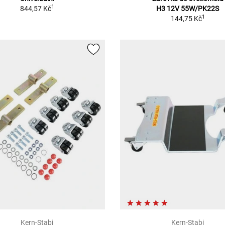
1
844,57 Kč
H3 12V 55W/PK22S
1
144,75 Kč
Kern-Stabi
Kern-Stabi