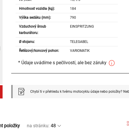
Hmotnost vozidla (kg):
184
Výška sedáku (mm):
790
Vzduchový šroub
EINSPRITZUNG
karburátoru:
Ø stojanu:
TELEGABEL
Řetězový/koncový pohon:
VARIOMATIK
* Údaje uvádíme s pečlivostí, ale bez záruky
Chybí ti v přehledu k tvému motocyklu údaje nebo položky? Neb
nt položky
na stránku
: