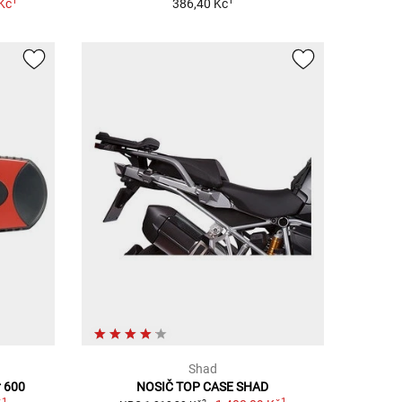
1
1
Kč
386,40 Kč
Shad
r 600
NOSIČ TOP CASE SHAD
1
1