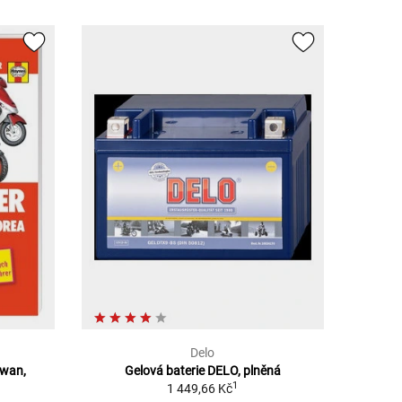
Delo
-wan,
Gelová baterie DELO, plněná
1
1 449,66 Kč