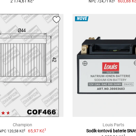
2 174,61 Kč
603,88 K
2
NPC 724,71 Kč
NOVÉ
Champion
Louis Parts
1
65,97 Kč
Sodík-iontová baterie SN
2
NPC 120,58 Kč
1