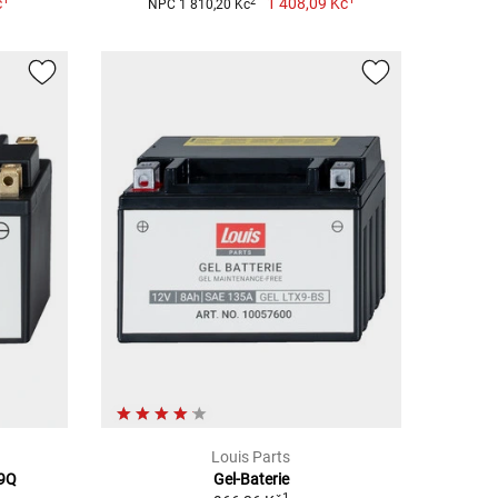
č
1 408,09 Kč
2
NPC 1 810,20 Kč
Louis Parts
A9Q
Gel-Baterie
1