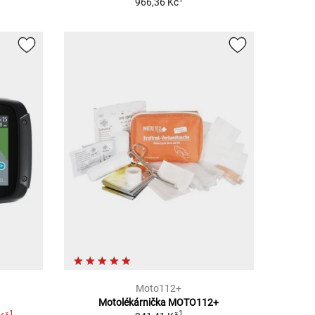
966,36 Kč
Moto112+
Motolékárnička MOTO112+
1
1