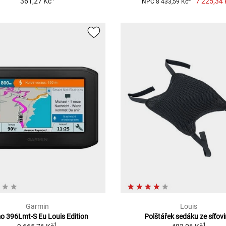
361,27 Kč
7 225,34 
NPC 8 433,59 Kč
Garmin
Louis
 396Lmt-S Eu Louis Edition
Polštářek sedáku ze síťov
1
1