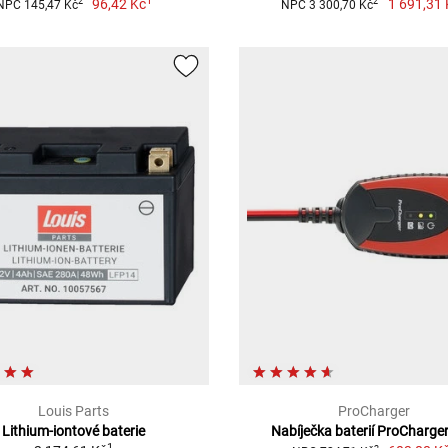
1
96,42 Kč
1 691,31 
2
2
NPC 145,47 Kč
NPC 3 300,70 Kč
Louis Parts
ProCharger
Lithium-iontové baterie
Nabíječka baterií ProCharge
1