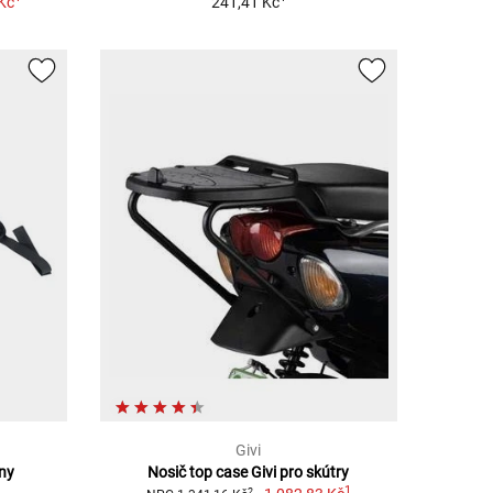
Kč
241,41 Kč
Givi
iny
Nosič top case Givi pro skútry
1
2