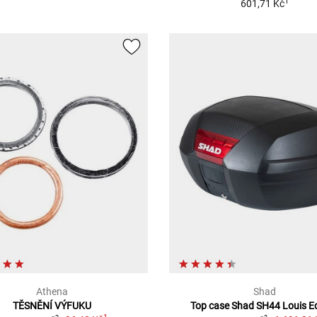
1
601,71 Kč
Athena
Shad
TĚSNĚNÍ VÝFUKU
Top case Shad SH44 Louis Ed