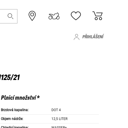
PŘIHLÁŠENÍ
125/21
Plnicí množství *
Brzdová kapalina:
DOT 4
Objem nádrže:
12,5 LITER
Chladicí kapalina:
WASSER+