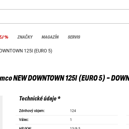
EJ %
ZNAČKY
MAGAZÍN
SERVIS
OWNTOWN 125I (EURO 5)
ymco
NEW DOWNTOWN 125I (EURO 5) - DOWN
Technické údaje *
Zdvihový objem:
124
Válec:
1
HP/KW:
13/9.5