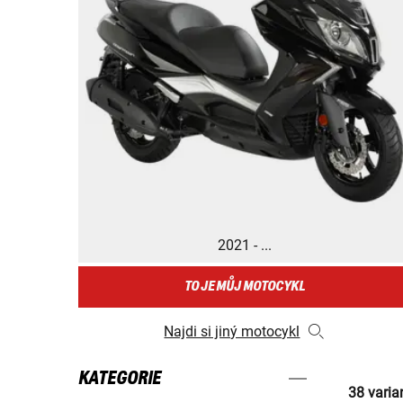
2021 - ...
TO JE MŮJ MOTOCYKL
Najdi si jiný motocykl
KATEGORIE
38 varia