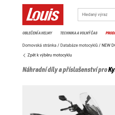
Hledaný výraz
OBLEČENÍ A HELMY
TECHNIKA A VOLNÝ ČAS
PROD
Domovská stránka
Databáze motocyklů
NEW D
Zpět k výběru motocyklu
Náhradní díly a příslušenství pro
K