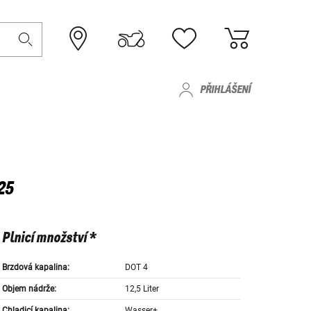
PŘIHLÁŠENÍ
25
Plnicí množství *
Brzdová kapalina:
DOT 4
Objem nádrže:
12,5 Liter
Chladicí kapalina:
Wasser+