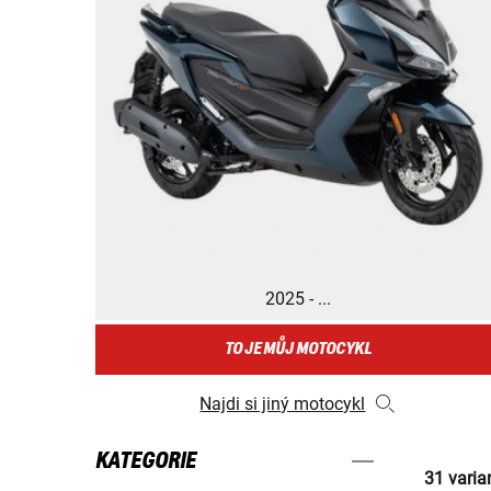
2025 - ...
TO JE MŮJ MOTOCYKL
Najdi si jiný motocykl
KATEGORIE
31 varia