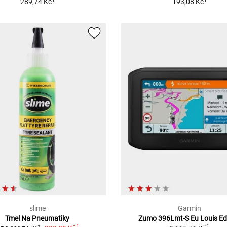
289,74 Kč
193,08 Kč
slime
Garmin
Tmel Na Pneumatiky
Zumo 396Lmt-S Eu Louis Ed
1
1