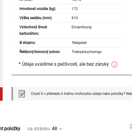
Hmotnost vozidla (kg):
172
Výška sedáku (mm):
810
Vzduchový šroub
Einspritzung
karburátoru:
Ø stojanu:
Telegabel
Řetězový/koncový pohon:
Triebsatzschwinge
* Údaje uvádíme s pečlivostí, ale bez záruky
Chybí ti v přehledu k tvému motocyklu údaje nebo položky? Neb
nt položky
na stránku
: