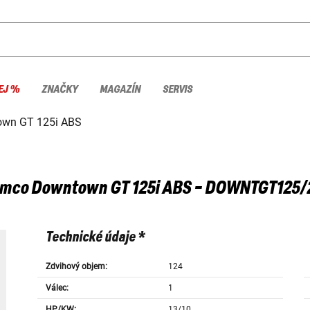
EJ %
ZNAČKY
MAGAZÍN
SERVIS
wn GT 125i ABS
ymco
Downtown GT 125i ABS - DOWNTGT125/
Technické údaje *
Zdvihový objem:
124
Válec:
1
HP/KW:
13/10