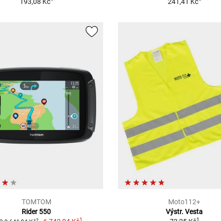
193,08 Kč
241,41 Kč
TOMTOM
Moto112+
Rider 550
Výstr. Vesta
1
1
2