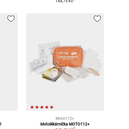
144,75 Kč
Moto112+
1
Motolékárnička MOTO112+
1