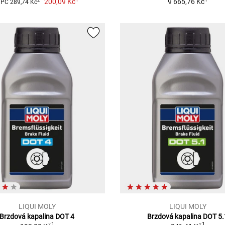
200,09 Kč
9 665,76 Kč
2
PC 289,74 Kč
LIQUI MOLY
LIQUI MOLY
Brzdová kapalina DOT 4
Brzdová kapalina DOT 5.
1
1