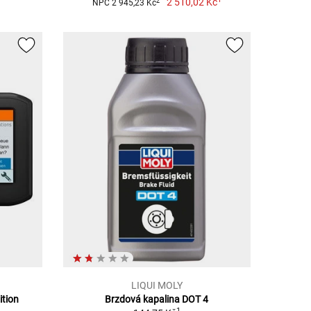
2 510,02 Kč
2
NPC 2 945,23 Kč
LIQUI MOLY
ition
Brzdová kapalina DOT 4
1