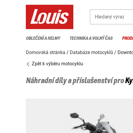
Hledaný výraz
OBLEČENÍ A HELMY
TECHNIKA A VOLNÝ ČAS
PROD
Domovská stránka
Databáze motocyklů
Downto
Zpět k výběru motocyklu
Náhradní díly a příslušenství pro
K