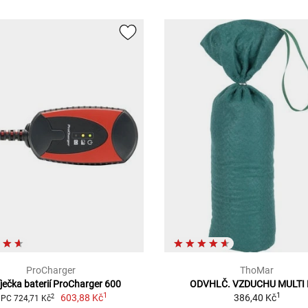
ProCharger
ThoMar
ječka baterií ProCharger 600
ODVHLČ. VZDUCHU MULTI
1
1
603,88 Kč
386,40 Kč
2
PC 724,71 Kč