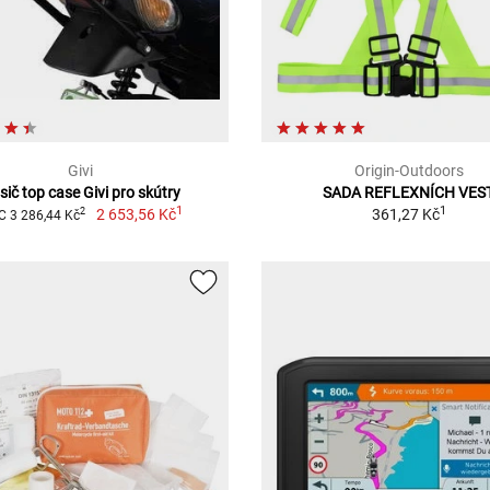
Givi
Origin-Outdoors
sič top case Givi pro skútry
SADA REFLEXNÍCH VES
1
1
2 653,56 Kč
361,27 Kč
2
 3 286,44 Kč