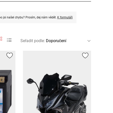
o jsi našel chybu? Prosím, dej nám vědět.
K formuláři
Seřadit podle
: