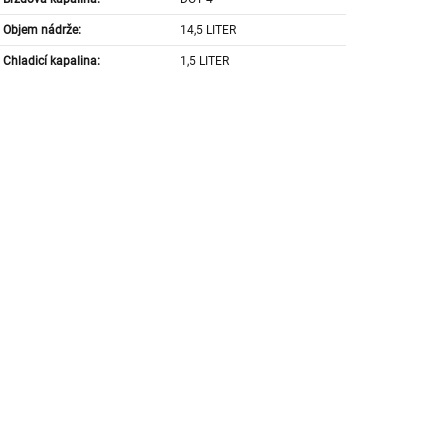
Objem nádrže:
14,5 LITER
Chladicí kapalina:
1,5 LITER