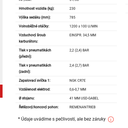
Hmotnost vozidla (kg):
230
Výška sedáku (mm):
785
Volnoběžné otáčky:
1200 ± 100 U/MIN
Vzduchový šroub
EINSPR. 34,5 MM
karburátoru:
Tlak v pneumatikách
2,2 (2,4) BAR
(přední):
Tlak v pneumatikách
2,4 (2,7) BAR
(zadní):
Zapalovací svíčka 1:
NGK CR7E
Vzdálenost elektrod:
0,6-0,7 MM
Ø stojanu:
41 MM USD-GABEL
Řetězový/koncový pohon:
RIEMENANTRIEB
* Údaje uvádíme s pečlivostí, ale bez záruky