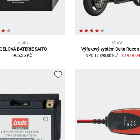
saito
MIVV
GELOVÁ BATERIE SAITO
Výfukový systém Delta Race s
1
966,36 Kč
13 919,04
2
NPC 17 398,80 Kč