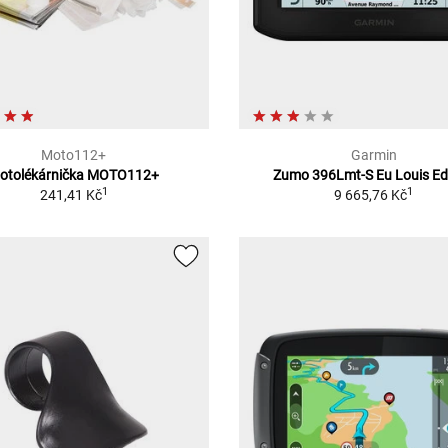
Moto112+
Garmin
otolékárnička MOTO112+
Zumo 396Lmt-S Eu Louis Ed
1
1
241,41 Kč
9 665,76 Kč