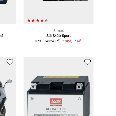
Ermax
ěná
Štít Skútr Sport
1
2 983,17 Kč
2
NPC 3 140,24 Kč