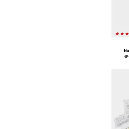
No
NPC