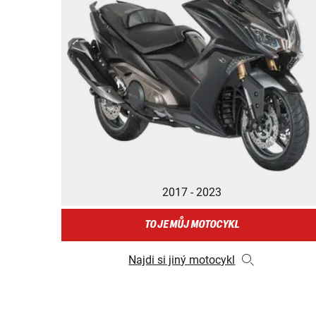
2017 - 2023
TO JE MŮJ MOTOCYKL
Najdi si jiný motocykl