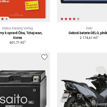
Delius Klasing Verlag
Delo
ny k opravě Čína, Tchaj-wan,
Gelová baterie DELO, pln
1
Korea
2 174,61 Kč
1
601,71 Kč