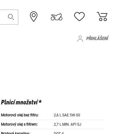
PŘIHLÁŠENÍ
Plnicí množství *
Motorový olej bez filtru:
2,6 L SAE 5W-50
Motorový olej s filtrem:
2,7 L MIN. API SJ
Brzdová kapalina:
DOT 4