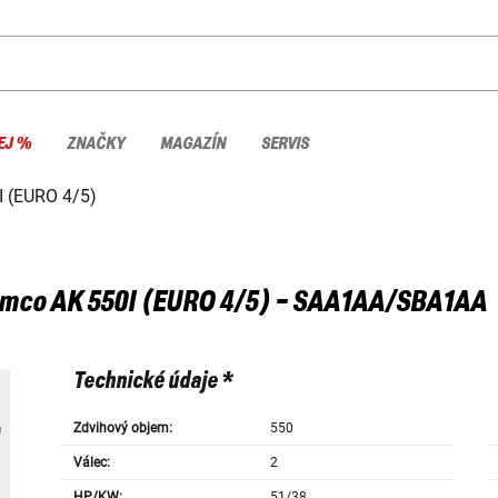
EJ %
ZNAČKY
MAGAZÍN
SERVIS
I (EURO 4/5)
ymco
AK 550I (EURO 4/5) - SAA1AA/SBA1AA
Technické údaje *
Zdvihový objem:
550
Válec:
2
HP/KW:
51/38