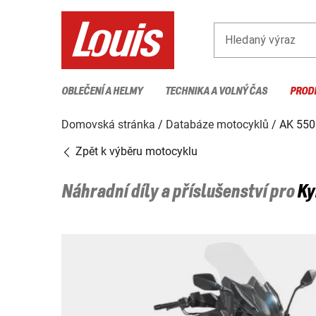
Hledaný výraz
OBLEČENÍ A HELMY
TECHNIKA A VOLNÝ ČAS
PROD
Domovská stránka
Databáze motocyklů
AK 550
Zpět k výběru motocyklu
Náhradní díly a příslušenství pro
K