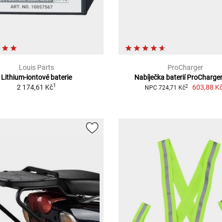
Louis Parts
ProCharger
Lithium-iontové baterie
Nabíječka baterií ProCharge
1
2 174,61 Kč
603,88 K
2
NPC 724,71 Kč