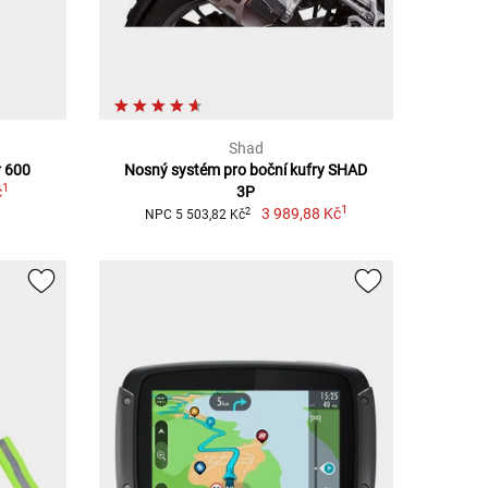
Shad
r 600
Nosný systém pro boční kufry SHAD
1
č
3P
1
3 989,88 Kč
2
NPC 5 503,82 Kč