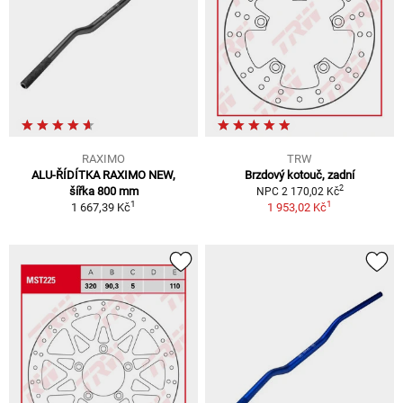
RAXIMO
TRW
ALU-ŘÍDÍTKA RAXIMO NEW,
Brzdový kotouč, zadní
2
šířka 800 mm
NPC 2 170,02 Kč
1
1
1 667,39 Kč
1 953,02 Kč