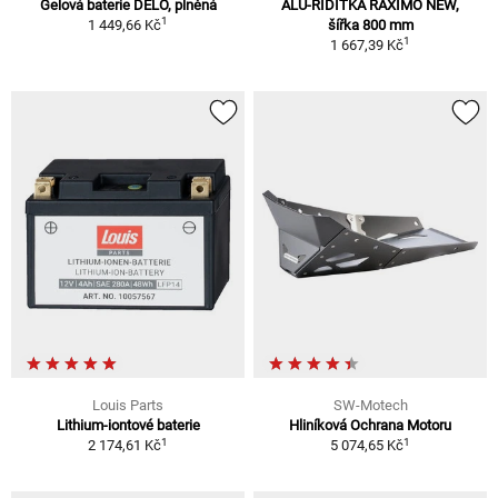
Gelová baterie DELO, plněná
ALU-ŘÍDÍTKA RAXIMO NEW,
1
1 449,66 Kč
šířka 800 mm
1
1 667,39 Kč
Louis Parts
SW-Motech
Lithium-iontové baterie
Hliníková Ochrana Motoru
1
1
2 174,61 Kč
5 074,65 Kč