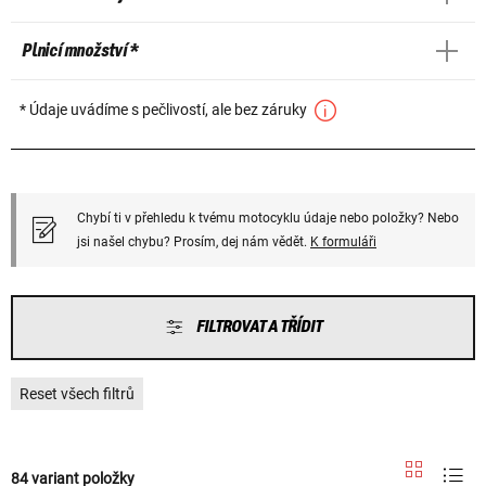
Plnicí množství *
* Údaje uvádíme s pečlivostí, ale bez záruky
Chybí ti v přehledu k tvému motocyklu údaje nebo položky? Nebo
jsi našel chybu? Prosím, dej nám vědět.
K formuláři
FILTROVAT A TŘÍDIT
Reset všech filtrů
84 variant položky