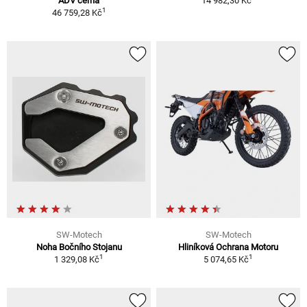
ADV černá
14 982,30 Kč
1
46 759,28 Kč
SW-Motech
SW-Motech
Noha Bočního Stojanu
Hliníková Ochrana Motoru
1
1
1 329,08 Kč
5 074,65 Kč