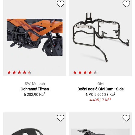
SW-Motech
Givi
Ochranný Třmen
Boční nosič Givi Cam–Side
1
2
6 282,90 Kč
NPC 5 606,28 Kč
1
4 495,17 Kč