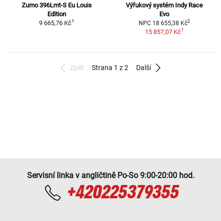
Zumo 396Lmt-S Eu Louis
Výfukový systém Indy Race
Edition
Evo
1
2
9 665,76 Kč
NPC 18 655,38 Kč
1
15 857,07 Kč
Zpět
Strana 1 z 2
Další
Servisní linka v angličtině Po-So 9:00-20:00 hod.
+420225379355