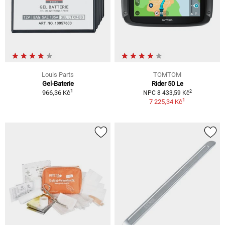
Louis Parts
TOMTOM
Gel-Baterie
Rider 50 Le
1
2
966,36 Kč
NPC 8 433,59 Kč
1
7 225,34 Kč