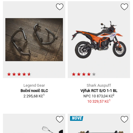
Legend Gear
Shark Auspuff
Boční nosič SLC
Výfuk RCT S/O 1-1 BL
1
2
2 295,68 Kč
NPC 10 873,04 Kč
1
10 329,57 Kč
NOVÉ