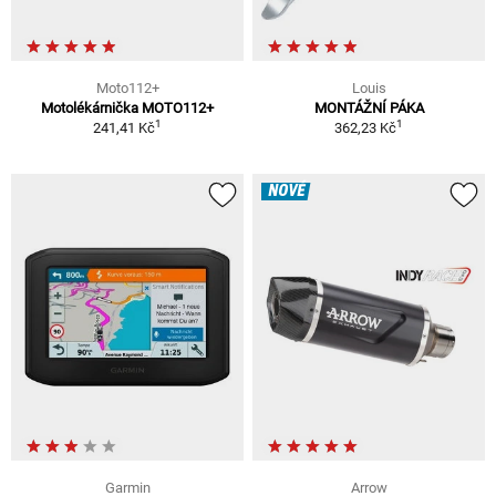
Moto112+
Louis
Motolékárnička MOTO112+
MONTÁŽNÍ PÁKA
1
1
241,41 Kč
362,23 Kč
NOVÉ
Garmin
Arrow