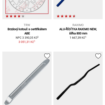
TRW
RAXIMO
Brzdový kotouč s certifikátem
ALU-ŘÍDÍTKA RAXIMO NEW,
ABE
šířka 800 mm
1
2
1 667,39 Kč
NPC 3 390,35 Kč
1
3 051,31 Kč