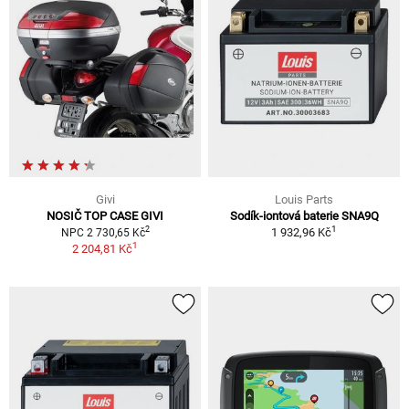
Givi
Louis Parts
NOSIČ TOP CASE GIVI
Sodík-iontová baterie SNA9Q
1
2
1 932,96 Kč
NPC 2 730,65 Kč
1
2 204,81 Kč