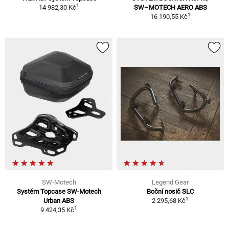
1
14 982,30 Kč
SW–MOTECH AERO ABS
1
16 190,55 Kč
SW-Motech
Legend Gear
Systém Topcase SW-Motech
Boční nosič SLC
1
Urban ABS
2 295,68 Kč
1
9 424,35 Kč