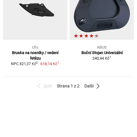
Ufo
ABUS
Bruska na nosníky / vedení
Boční Stojan Univerzální
1
řetězu
240,44 Kč
1
2
618,14 Kč
NPC 821,37 Kč
Zpět
Strana 1 z 2
Další