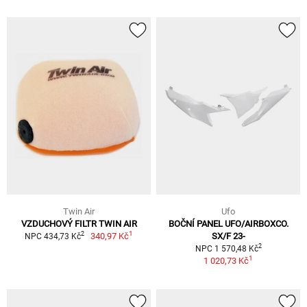
Twin Air
Ufo
VZDUCHOVÝ FILTR TWIN AIR
BOČNÍ PANEL UFO/AIRBOXCO.
1
2
340,97 Kč
SX/F 23-
NPC 434,73 Kč
2
NPC 1 570,48 Kč
1
1 020,73 Kč