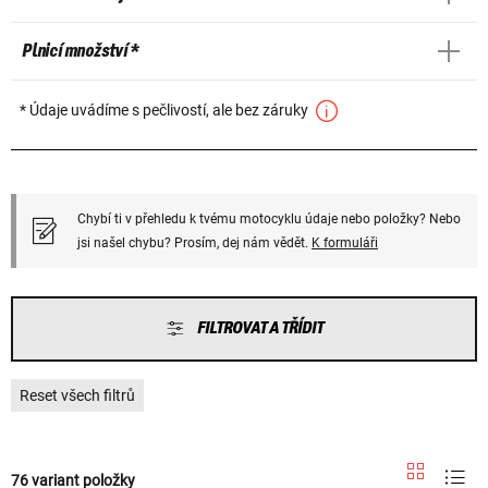
Plnicí množství *
* Údaje uvádíme s pečlivostí, ale bez záruky
Chybí ti v přehledu k tvému motocyklu údaje nebo položky? Nebo
jsi našel chybu? Prosím, dej nám vědět.
K formuláři
FILTROVAT A TŘÍDIT
Reset všech filtrů
76 variant položky