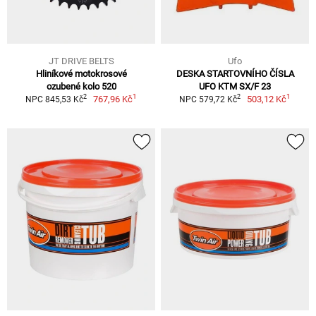
JT DRIVE BELTS
Ufo
Hliníkové motokrosové
DESKA STARTOVNÍHO ČÍSLA
ozubené kolo 520
UFO KTM SX/F 23
1
1
2
2
767,96 Kč
503,12 Kč
NPC 845,53 Kč
NPC 579,72 Kč