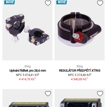
NOVÉ
NOVÉ
Xtrig
Xtrig
Upínání řídítek pro 28,6 mm
REGULÁTOR PŘEDPĚTÍ XTRIG
2
2
NPC 5 074,41 Kč
NPC 5 219,40 Kč
1
1
4 414,70 Kč
4 540,85 Kč