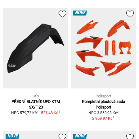
NOVÉ
Ufo
Polisport
PŘEDNÍ BLATNÍK UFO KTM
Kompletní plastová sada
SX/F 23
Polisport
1
2
2
521,48 Kč
NPC 579,72 Kč
NPC 3 863,98 Kč
1
2 959,97 Kč
NOVÉ
NOVÉ