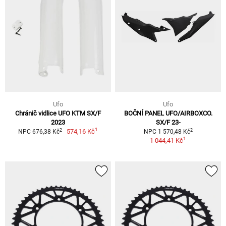
Ufo
Ufo
Chránič vidlice UFO KTM SX/F
BOČNÍ PANEL UFO/AIRBOXCO.
2023
SX/F 23-
1
2
2
574,16 Kč
NPC 676,38 Kč
NPC 1 570,48 Kč
1
1 044,41 Kč