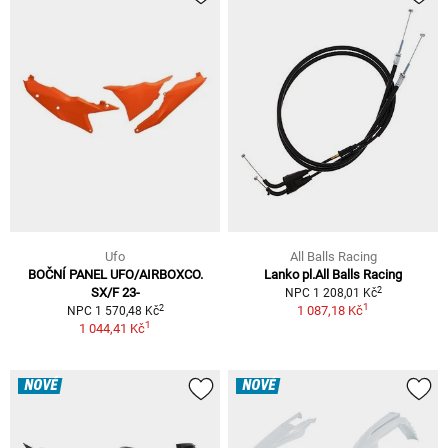
Ufo
All Balls Racing
BOČNÍ PANEL UFO/AIRBOXCO.
Lanko pl.All Balls Racing
2
SX/F 23-
NPC 1 208,01 Kč
1
2
1 087,18 Kč
NPC 1 570,48 Kč
1
1 044,41 Kč
NOVÉ
NOVÉ