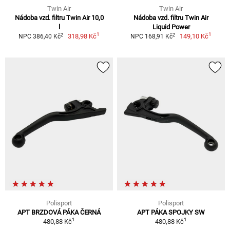
Twin Air
Twin Air
Nádoba vzd. filtru Twin Air 10,0
Nádoba vzd. filtru Twin Air
l
Liquid Power
1
1
2
2
318,98 Kč
149,10 Kč
NPC 386,40 Kč
NPC 168,91 Kč
Polisport
Polisport
APT BRZDOVÁ PÁKA ČERNÁ
APT PÁKA SPOJKY SW
1
1
480,88 Kč
480,88 Kč