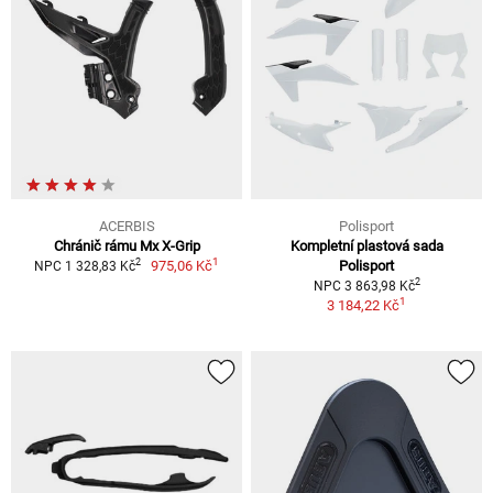
ACERBIS
Polisport
Chránič rámu Mx X-Grip
Kompletní plastová sada
1
2
975,06 Kč
Polisport
NPC 1 328,83 Kč
2
NPC 3 863,98 Kč
1
3 184,22 Kč