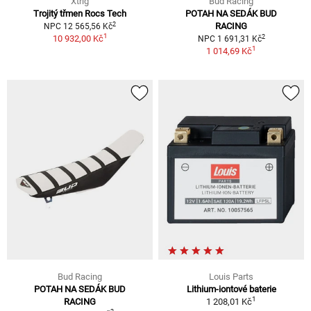
Xtrig
Bud Racing
Trojitý třmen Rocs Tech
POTAH NA SEDÁK BUD
2
RACING
NPC 12 565,56 Kč
1
2
10 932,00 Kč
NPC 1 691,31 Kč
1
1 014,69 Kč
Bud Racing
Louis Parts
POTAH NA SEDÁK BUD
Lithium-iontové baterie
1
RACING
1 208,01 Kč