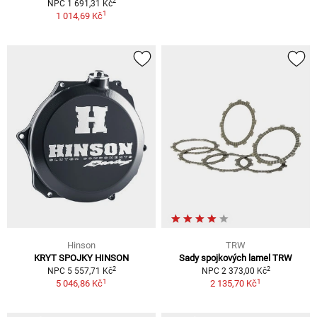
2
NPC 1 691,31 Kč
1
1 014,69 Kč
Hinson
TRW
KRYT SPOJKY HINSON
Sady spojkových lamel TRW
2
2
NPC 5 557,71 Kč
NPC 2 373,00 Kč
1
1
5 046,86 Kč
2 135,70 Kč