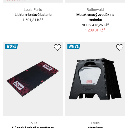
Louis Parts
Rothewald
Lithium-iontové baterie
Motokrosový zvedák na
1
1 691,31 Kč
motorku
2
NPC 2 416,26 Kč
1
1 208,01 Kč
NOVÉ
NOVÉ
Louis
Louis