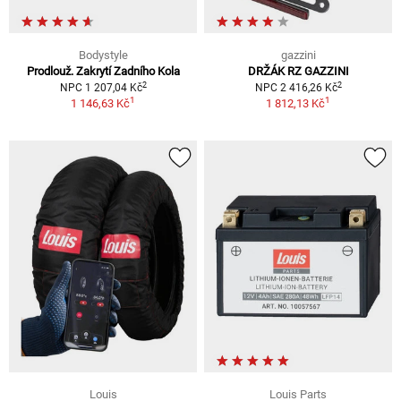
Bodystyle
gazzini
Prodlouž. Zakrytí Zadního Kola
DRŽÁK RZ GAZZINI
2
2
NPC 1 207,04 Kč
NPC 2 416,26 Kč
1
1
1 146,63 Kč
1 812,13 Kč
Louis
Louis Parts