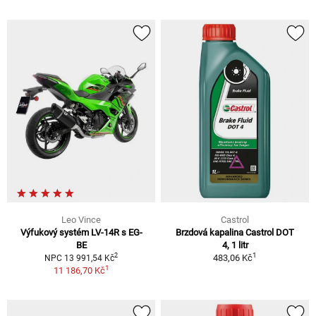
Leo Vince
Castrol
Výfukový systém LV-14R s EG-
Brzdová kapalina Castrol DOT
BE
4, 1 litr
1
2
483,06 Kč
NPC 13 991,54 Kč
1
11 186,70 Kč