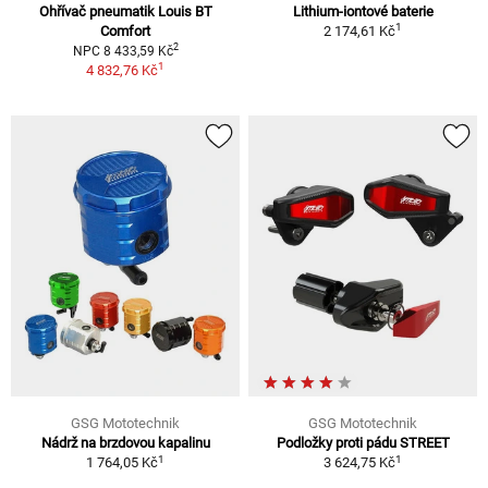
Ohřívač pneumatik Louis BT
Lithium-iontové baterie
1
Comfort
2 174,61 Kč
2
NPC 8 433,59 Kč
1
4 832,76 Kč
GSG Mototechnik
GSG Mototechnik
Nádrž na brzdovou kapalinu
Podložky proti pádu STREET
1
1
1 764,05 Kč
3 624,75 Kč