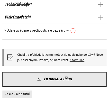
Technické údaje *
Plnicí množství *
* Údaje uvádíme s pečlivostí, ale bez záruky
Chybí ti v přehledu k tvému motocyklu údaje nebo položky? Nebo
jsi našel chybu? Prosím, dej nám vědět.
K formuláři
FILTROVAT A TŘÍDIT
Reset všech filtrů