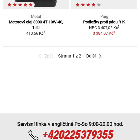
Motul
Puig
Motorový olej 3000 4T 10W-40,
Podložky proti pádu R19
2
1 litr
NPC 3 407,02 Kč
1
1
410,56 Kč
3 384,07 Kč
Zpět
Strana 1 z 2
Další
Servisní linka v angličtině Po-So 9:00-20:00 hod.
+420225379355