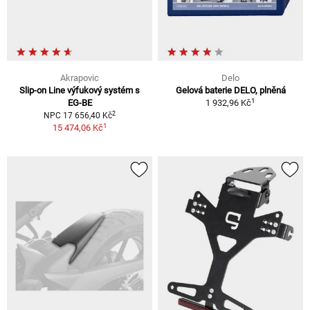
Akrapovic
Delo
Slip-on Line výfukový systém s
Gelová baterie DELO, plněná
1
EG-BE
1 932,96 Kč
2
NPC 17 656,40 Kč
1
15 474,06 Kč