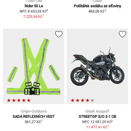
TOMTOM
Louis
Rider 50 Le
Polštářek sedáku ze síťoviny
1
2
483,06 Kč
NPC 8 433,59 Kč
1
7 225,34 Kč
Origin-Outdoors
Shark Auspuff
SADA REFLEXNÍCH VEST
STREETGP S/O 2-1 CB
1
2
361,27 Kč
NPC 12 081,29 Kč
1
11 477,41 Kč