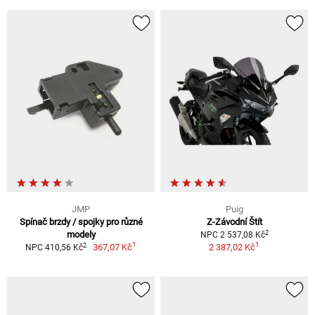
JMP
Puig
Spínač brzdy / spojky pro různé
Z-Závodní Štít
2
modely
NPC 2 537,08 Kč
1
1
2
367,07 Kč
2 387,02 Kč
NPC 410,56 Kč