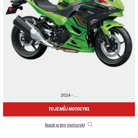
2024 - ...
TO JE MŮJ MOTOCYKL
Najdi si jiný motocykl