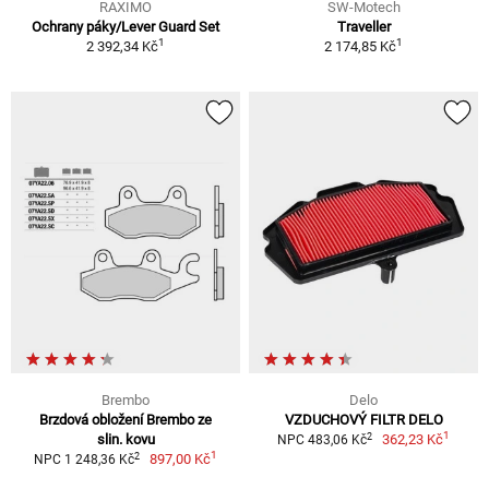
RAXIMO
SW-Motech
Ochrany páky/Lever Guard Set
Traveller
1
1
2 392,34 Kč
2 174,85 Kč
Brembo
Delo
Brzdová obložení Brembo ze
VZDUCHOVÝ FILTR DELO
1
2
slin. kovu
362,23 Kč
NPC 483,06 Kč
1
2
897,00 Kč
NPC 1 248,36 Kč