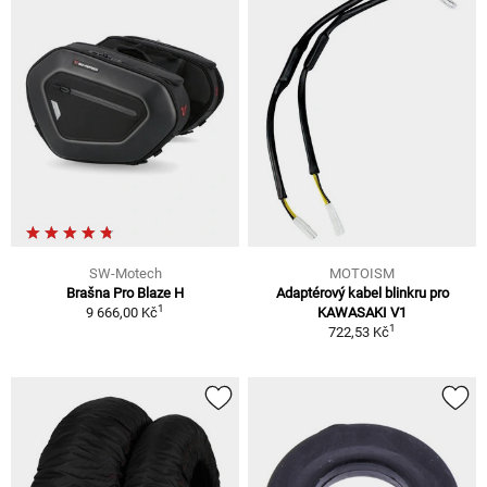
SW-Motech
MOTOISM
Brašna Pro Blaze H
Adaptérový kabel blinkru pro
1
9 666,00 Kč
KAWASAKI V1
1
722,53 Kč