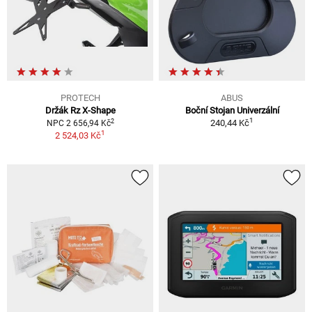
PROTECH
ABUS
Držák Rz X-Shape
Boční Stojan Univerzální
1
2
240,44 Kč
NPC 2 656,94 Kč
1
2 524,03 Kč