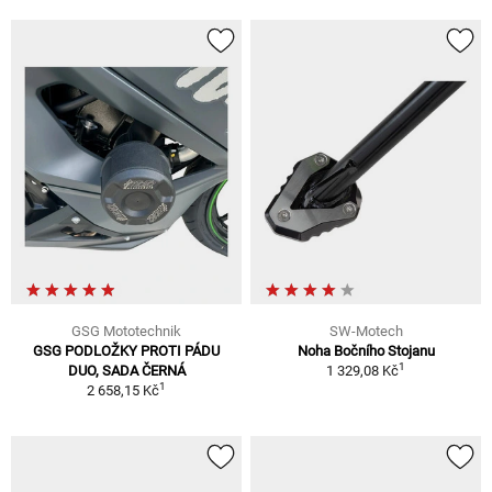
GSG Mototechnik
SW-Motech
GSG PODLOŽKY PROTI PÁDU
Noha Bočního Stojanu
1
DUO, SADA ČERNÁ
1 329,08 Kč
1
2 658,15 Kč