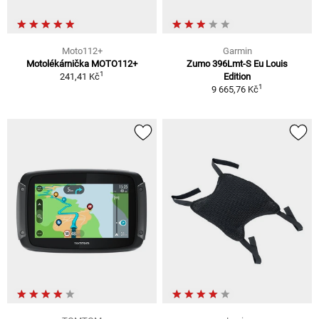
Moto112+
Garmin
Motolékárnička MOTO112+
Zumo 396Lmt-S Eu Louis
1
241,41 Kč
Edition
1
9 665,76 Kč