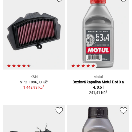
K&N
Motul
2
Brzdová kapalina Motul Dot 3 a
NPC 1 996,03 Kč
1
1 448,93 Kč
4, 0,5 l
1
241,41 Kč