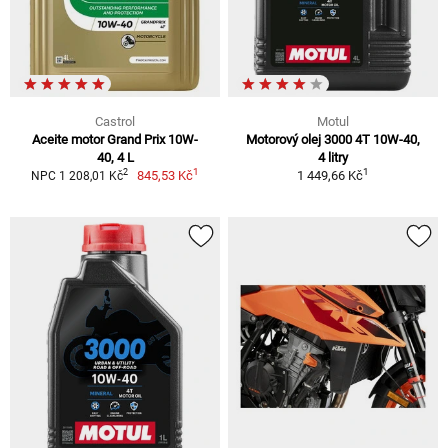
Castrol
Motul
Aceite motor Grand Prix 10W-
Motorový olej 3000 4T 10W-40,
40, 4 L
4 litry
1
1
2
845,53 Kč
1 449,66 Kč
NPC 1 208,01 Kč