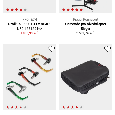
PROTECH
Rieger Rennsport
Držák RZ PROTECH V-SHAPE
Garderoba pro závodní sport
2
Rieger
NPC 1 931,99 Kč
1
1
1 835,33 Kč
5 533,79 Kč