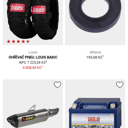
Louis
Athena
1
OHŘÍVAČ PNEU. LOUIS BASIC
193,08 Kč
2
NPC 7 225,34 Kč
1
4 808,84 Kč