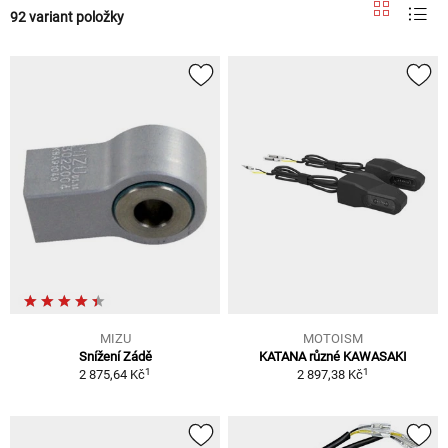
92 variant položky
MIZU
MOTOISM
Snížení Zádě
KATANA různé KAWASAKI
1
1
2 875,64 Kč
2 897,38 Kč