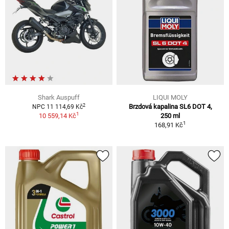
Shark Auspuff
LIQUI MOLY
2
Brzdová kapalina SL6 DOT 4,
NPC 11 114,69 Kč
1
10 559,14 Kč
250 ml
1
168,91 Kč