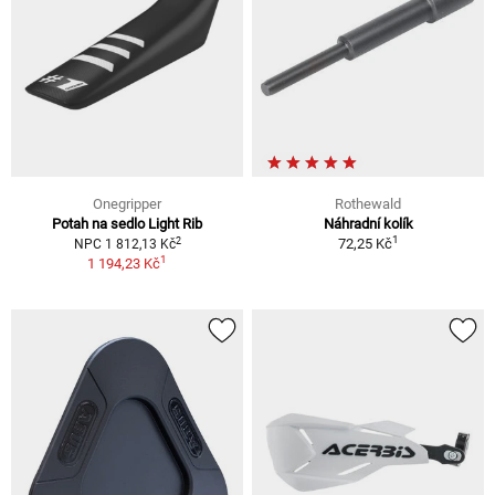
Onegripper
Rothewald
Potah na sedlo Light Rib
Náhradní kolík
1
2
72,25 Kč
NPC 1 812,13 Kč
1
1 194,23 Kč