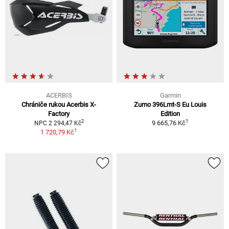
ACERBIS
Garmin
Chrániče rukou Acerbis X-
Zumo 396Lmt-S Eu Louis
Factory
Edition
1
2
9 665,76 Kč
NPC 2 294,47 Kč
1
1 720,79 Kč