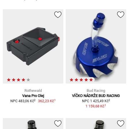
Rothewald
Bud Racing
Vana Pro Olej
VÍČKO NÁDRŽE BUD RACING
1
2
2
362,23 Kč
NPC 483,06 Kč
NPC 1 425,49 Kč
1
1 159,68 Kč