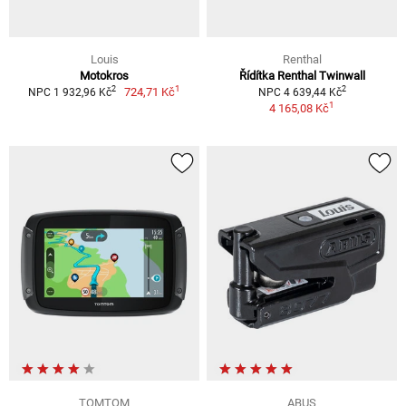
Louis
Renthal
Motokros
Řídítka Renthal Twinwall
1
2
2
724,71 Kč
NPC 1 932,96 Kč
NPC 4 639,44 Kč
1
4 165,08 Kč
TOMTOM
ABUS