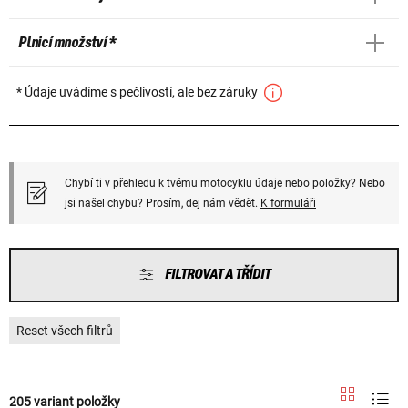
Plnicí množství *
* Údaje uvádíme s pečlivostí, ale bez záruky
Chybí ti v přehledu k tvému motocyklu údaje nebo položky? Nebo
jsi našel chybu? Prosím, dej nám vědět.
K formuláři
FILTROVAT A TŘÍDIT
Reset všech filtrů
205 variant položky