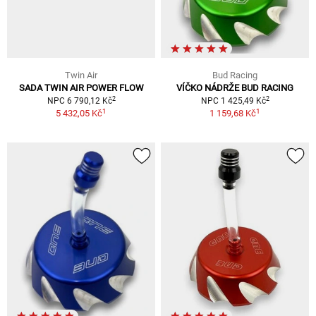
Twin Air
Bud Racing
SADA TWIN AIR POWER FLOW
VÍČKO NÁDRŽE BUD RACING
2
2
NPC 6 790,12 Kč
NPC 1 425,49 Kč
1
1
5 432,05 Kč
1 159,68 Kč