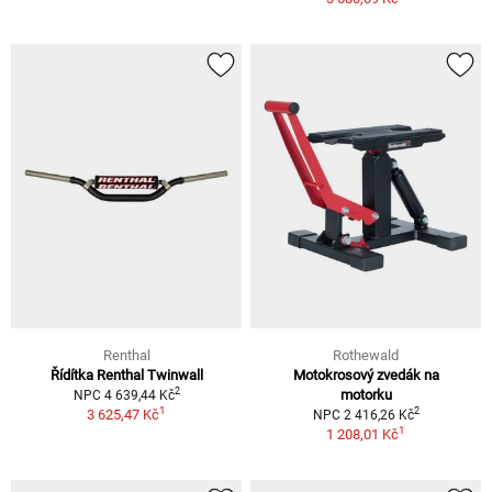
Renthal
Rothewald
Řídítka Renthal Twinwall
Motokrosový zvedák na
2
motorku
NPC 4 639,44 Kč
1
2
3 625,47 Kč
NPC 2 416,26 Kč
1
1 208,01 Kč