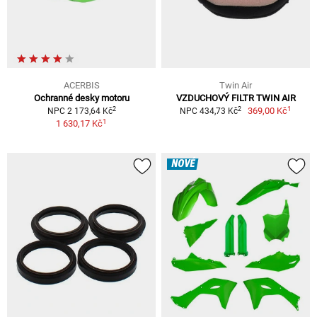
ACERBIS
Twin Air
Ochranné desky motoru
VZDUCHOVÝ FILTR TWIN AIR
1
2
2
369,00 Kč
NPC 2 173,64 Kč
NPC 434,73 Kč
1
1 630,17 Kč
NOVÉ