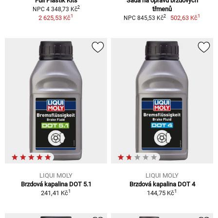
Full Plastik Kits
Sada na opravu brzdových
2
třmenů
NPC 4 348,73 Kč
1
1
2
2 625,53 Kč
502,63 Kč
NPC 845,53 Kč
LIQUI MOLY
LIQUI MOLY
Brzdová kapalina DOT 5.1
Brzdová kapalina DOT 4
1
1
241,41 Kč
144,75 Kč