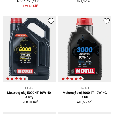
1
2
821,37 Kč
NPC 1 425,49 Kč
1
1 159,68 Kč
Motul
Motul
Motorový olej 5000 4T 10W-40,
Motorový olej 3000 4T 10W-40,
4 litry
1 litr
1
1
1 208,01 Kč
410,56 Kč