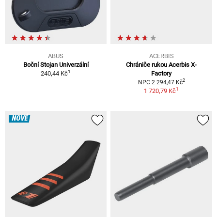
ABUS
ACERBIS
Boční Stojan Univerzální
Chrániče rukou Acerbis X-
1
240,44 Kč
Factory
2
NPC 2 294,47 Kč
1
1 720,79 Kč
NOVÉ