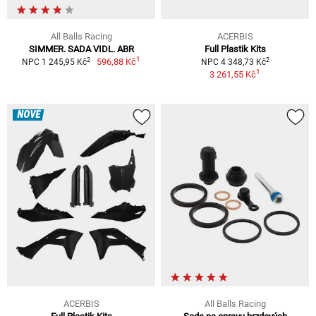
All Balls Racing
ACERBIS
SIMMER. SADA VIDL. ABR
Full Plastik Kits
1
2
2
596,88 Kč
NPC 1 245,95 Kč
NPC 4 348,73 Kč
1
3 261,55 Kč
NOVÉ
ACERBIS
All Balls Racing