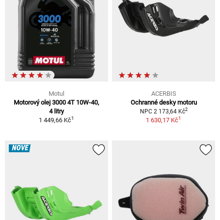
Motul
ACERBIS
Motorový olej 3000 4T 10W-40,
Ochranné desky motoru
2
4 litry
NPC 2 173,64 Kč
1
1
1 449,66 Kč
1 630,17 Kč
NOVÉ