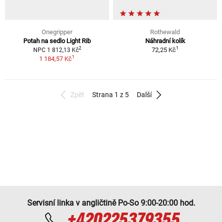
Onegripper
Rothewald
Potah na sedlo Light Rib
Náhradní kolík
1
2
72,25 Kč
NPC 1 812,13 Kč
1
1 184,57 Kč
Zpět
Strana 1 z 5
Další
Servisní linka v angličtině Po-So 9:00-20:00 hod.
+420225379355