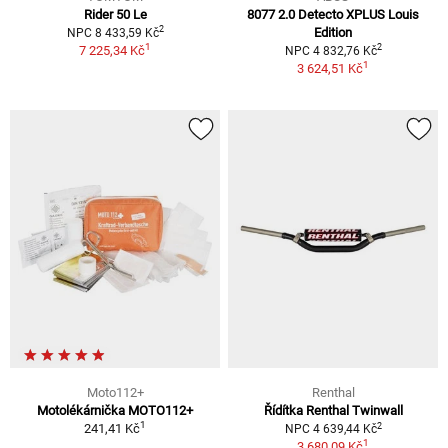
Rider 50 Le
8077 2.0 Detecto XPLUS Louis
2
Edition
NPC 8 433,59 Kč
1
2
7 225,34 Kč
NPC 4 832,76 Kč
1
3 624,51 Kč
Moto112+
Renthal
Motolékárnička MOTO112+
Řídítka Renthal Twinwall
1
2
241,41 Kč
NPC 4 639,44 Kč
1
3 680,09 Kč