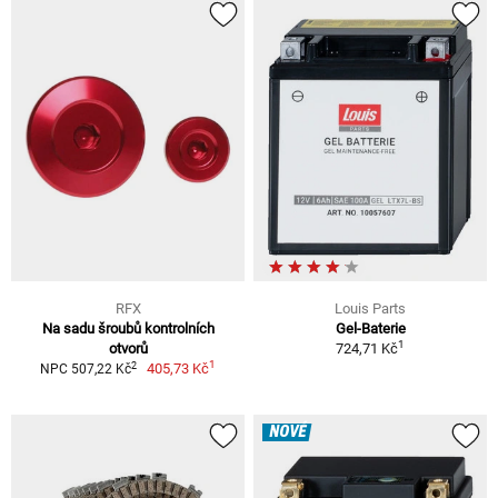
RFX
Louis Parts
Na sadu šroubů kontrolních
Gel-Baterie
1
otvorů
724,71 Kč
1
2
405,73 Kč
NPC 507,22 Kč
NOVÉ