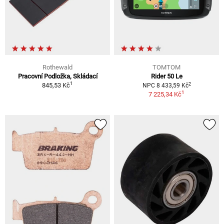
Rothewald
TOMTOM
Pracovní Podložka, Skládací
Rider 50 Le
1
2
845,53 Kč
NPC 8 433,59 Kč
1
7 225,34 Kč