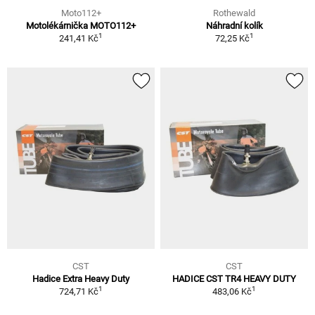
Moto112+
Rothewald
Motolékárnička MOTO112+
Náhradní kolík
1
1
241,41 Kč
72,25 Kč
CST
CST
Hadice Extra Heavy Duty
HADICE CST TR4 HEAVY DUTY
1
1
724,71 Kč
483,06 Kč