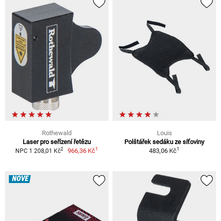
Rothewald
Louis
Laser pro seřízení řetězu
Polštářek sedáku ze síťoviny
1
1
2
966,36 Kč
483,06 Kč
NPC 1 208,01 Kč
NOVÉ