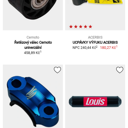
Cemoto
ACERBIS
Řetězový válec Cemoto
UCPÁVKY VÝFUKU ACERBIS
1
2
univerzální
180,27 Kč
NPC 240,44 Kč
1
458,89 Kč