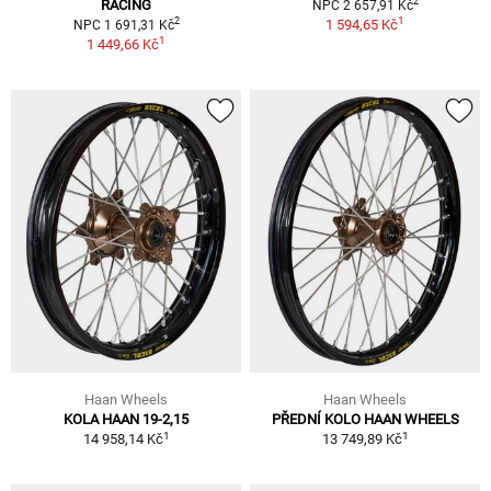
2
RACING
NPC 2 657,91 Kč
1
2
1 594,65 Kč
NPC 1 691,31 Kč
1
1 449,66 Kč
Haan Wheels
Haan Wheels
KOLA HAAN 19-2,15
PŘEDNÍ KOLO HAAN WHEELS
1
1
14 958,14 Kč
13 749,89 Kč