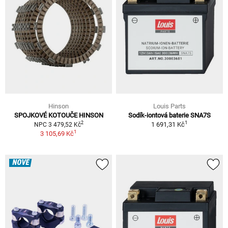
Hinson
Louis Parts
SPOJKOVÉ KOTOUČE HINSON
Sodík-iontová baterie SNA7S
1
2
1 691,31 Kč
NPC 3 479,52 Kč
1
3 105,69 Kč
NOVÉ