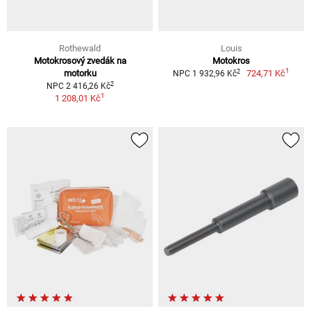
Rothewald
Louis
Motokrosový zvedák na
Motokros
1
2
motorku
724,71 Kč
NPC 1 932,96 Kč
2
NPC 2 416,26 Kč
1
1 208,01 Kč