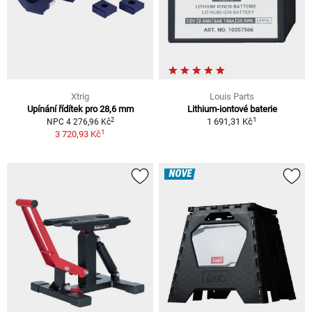
Xtrig
Louis Parts
Upínání řídítek pro 28,6 mm
Lithium-iontové baterie
1
2
1 691,31 Kč
NPC 4 276,96 Kč
1
3 720,93 Kč
NOVÉ