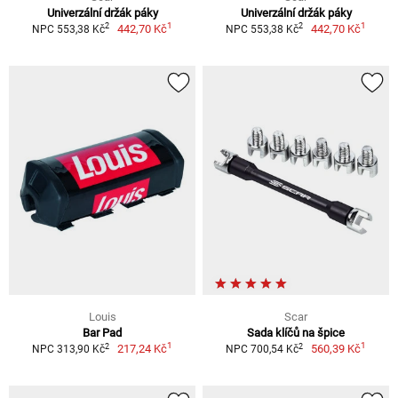
Univerzální držák páky
Univerzální držák páky
1
1
2
2
442,70 Kč
442,70 Kč
NPC 553,38 Kč
NPC 553,38 Kč
Louis
Scar
Bar Pad
Sada klíčů na špice
1
1
2
2
217,24 Kč
560,39 Kč
NPC 313,90 Kč
NPC 700,54 Kč