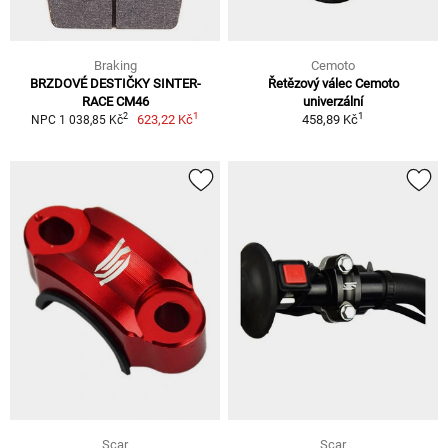
Braking
Cemoto
BRZDOVÉ DESTIČKY SINTER-
Řetězový válec Cemoto
RACE CM46
univerzální
1
1
2
623,22 Kč
458,89 Kč
NPC 1 038,85 Kč
Scar
Scar