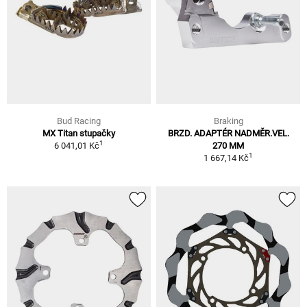
Bud Racing
Braking
MX Titan stupačky
BRZD. ADAPTÉR NADMĚR.VEL.
1
6 041,01 Kč
270 MM
1
1 667,14 Kč