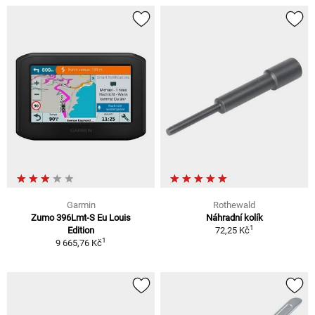
Garmin
Rothewald
Zumo 396Lmt-S Eu Louis
Náhradní kolík
1
Edition
72,25 Kč
1
9 665,76 Kč