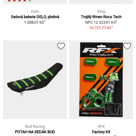
Delo
Xtrig
Gelová baterie DELO, plněná
Trojitý třmen Rocs Tech
1
2
1 208,01 Kč
NPC 12 323,91 Kč
1
10 721,77 Kč
Bud Racing
RFX
POTAH NA SEDÁK BUD
Factory Kit