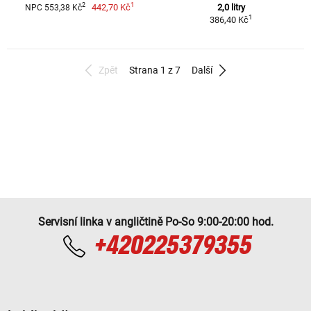
1
2
442,70 Kč
2,0 litry
NPC 553,38 Kč
1
386,40 Kč
Zpět
Strana 1 z 7
Další
Servisní linka v angličtině Po-So 9:00-20:00 hod.
+420225379355