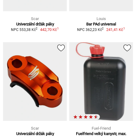
Scar
Louis
Univerzální držák páky
Bar PAd universal
1
1
2
2
442,70 Kč
241,41 Kč
NPC 553,38 Kč
NPC 362,23 Kč
Scar
Fuel-Friend
Univerzální držák páky
Fuelfriend velký kanystr, max.