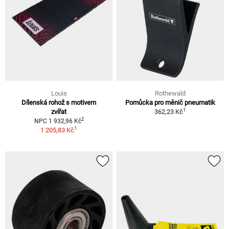
Louis
Rothewald
Dílenská rohož s motivem
Pomůcka pro měnič pneumatik
1
zvířat
362,23 Kč
2
NPC 1 932,96 Kč
1
1 205,83 Kč