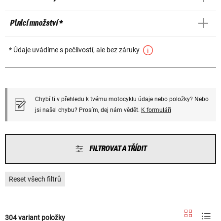
Plnicí množství *
* Údaje uvádíme s pečlivostí, ale bez záruky
Chybí ti v přehledu k tvému motocyklu údaje nebo položky? Nebo
jsi našel chybu? Prosím, dej nám vědět.
K formuláři
FILTROVAT A TŘÍDIT
Reset všech filtrů
304 variant položky