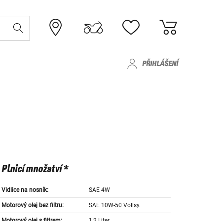
PŘIHLÁŠENÍ
Plnicí množství *
Vidlice na nosník:
SAE 4W
Motorový olej bez filtru:
SAE 10W-50 Vollsy.
Motorový olej s filtrem:
1,2 Liter