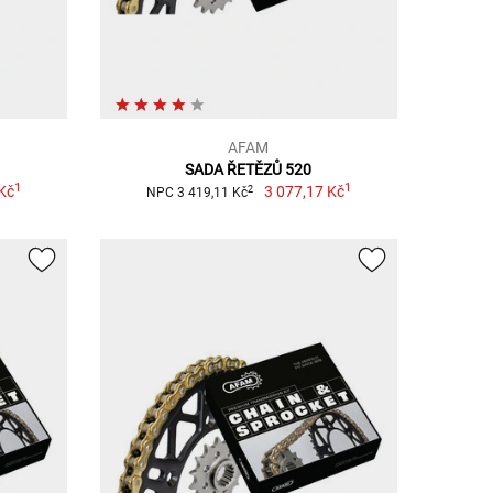
AFAM
SADA ŘETĚZŮ 520
1
1
Kč
3 077,17 Kč
2
NPC 3 419,11 Kč