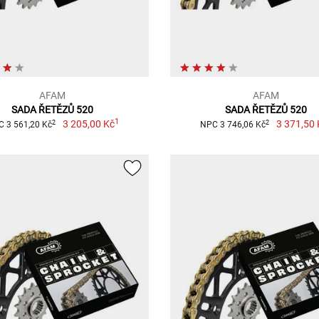
AFAM
AFAM
SADA ŘETĚZŮ 520
SADA ŘETĚZŮ 520
1
3 205,00 Kč
3 371,50 
2
2
 3 561,20 Kč
NPC 3 746,06 Kč