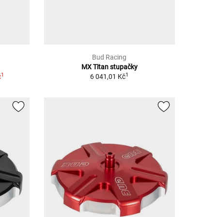
Bud Racing
MX Titan stupačky
1
1
č
6 041,01 Kč