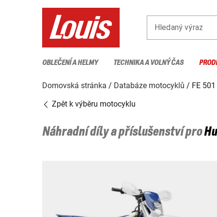
Hledaný výraz
OBLEČENÍ A HELMY
TECHNIKA A VOLNÝ ČAS
PROD
Domovská stránka
Databáze motocyklů
FE 501
Zpět k výběru motocyklu
Náhradní díly a příslušenství pro
Hu