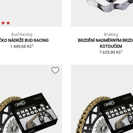
Bud Racing
Braking
ČKO NÁDRŽE BUD RACING
BRZDĚNÍ NADMĚRNÝM BRZ
1
1 449,66 Kč
KOTOUČEM
1
7 635,90 Kč