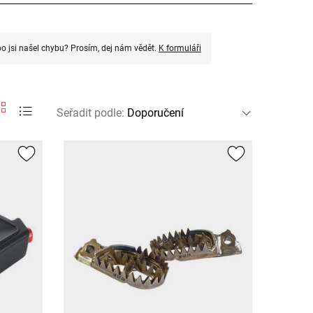
o jsi našel chybu? Prosím, dej nám vědět.
K formuláři
Seřadit podle
: