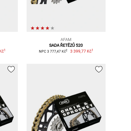
AFAM
SADA ŘETĚZŮ 520
1
1
Kč
3 399,77 Kč
2
NPC 3 777,47 Kč