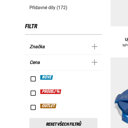
Přídavné díly (172)
FILTR
U
NPC
Značka
Cena
NOVÉ
PRODEJ %
OUTLET
RESET VŠECH FILTRŮ