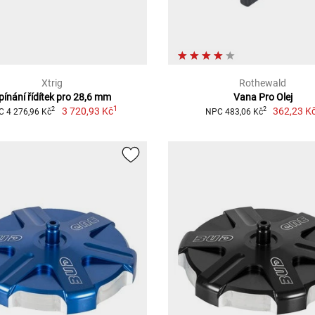
Xtrig
Rothewald
pínání řídítek pro 28,6 mm
Vana Pro Olej
1
3 720,93 Kč
362,23 K
2
2
 4 276,96 Kč
NPC 483,06 Kč