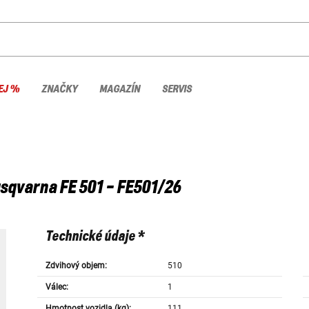
EJ %
ZNAČKY
MAGAZÍN
SERVIS
sqvarna
FE 501 - FE501/26
Technické údaje *
Zdvihový objem:
510
Válec:
1
Hmotnost vozidla (kg):
111