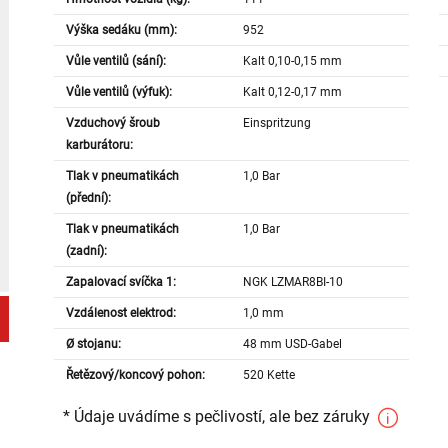
Výška sedáku (mm):
952
Vůle ventilů (sání):
Kalt 0,10-0,15 mm
Vůle ventilů (výfuk):
Kalt 0,12-0,17 mm
Vzduchový šroub
Einspritzung
karburátoru:
Tlak v pneumatikách
1,0 Bar
(přední):
Tlak v pneumatikách
1,0 Bar
(zadní):
Zapalovací svíčka 1:
NGK LZMAR8BI-10
Vzdálenost elektrod:
1,0 mm
Ø stojanu:
48 mm USD-Gabel
Řetězový/koncový pohon:
520 Kette
* Údaje uvádíme s pečlivostí, ale bez záruky