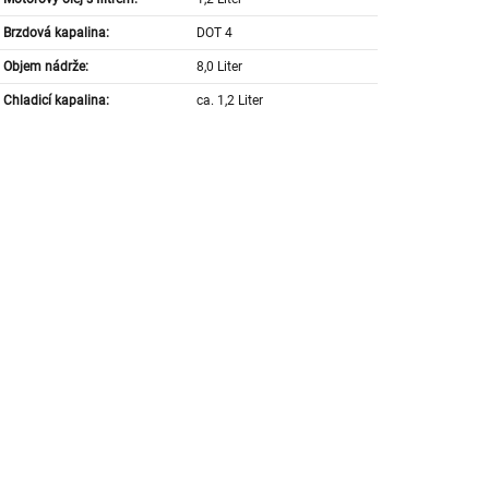
Brzdová kapalina:
DOT 4
Objem nádrže:
8,0 Liter
Chladicí kapalina:
ca. 1,2 Liter