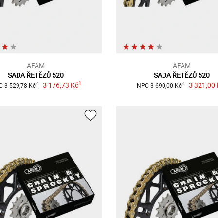
AFAM
AFAM
SADA ŘETĚZŮ 520
SADA ŘETĚZŮ 520
1
3 176,73 Kč
3 321,00 
2
2
 3 529,78 Kč
NPC 3 690,00 Kč