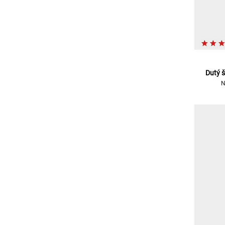
Dutý 
N