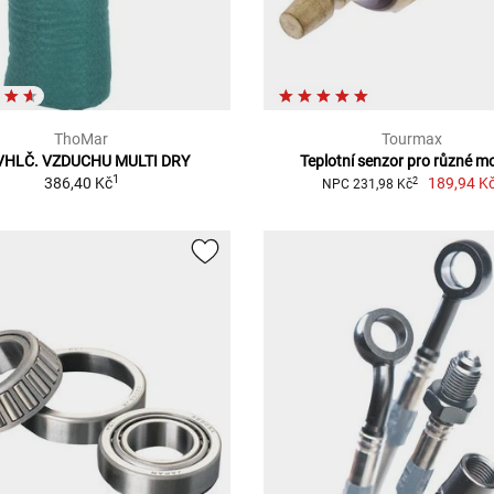
ThoMar
Tourmax
HLČ. VZDUCHU MULTI DRY
Teplotní senzor pro různé m
1
386,40 Kč
189,94 K
2
NPC 231,98 Kč