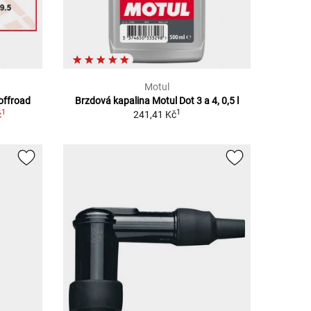
Motul
offroad
Brzdová kapalina Motul Dot 3 a 4, 0,5 l
1
1
č
241,41 Kč