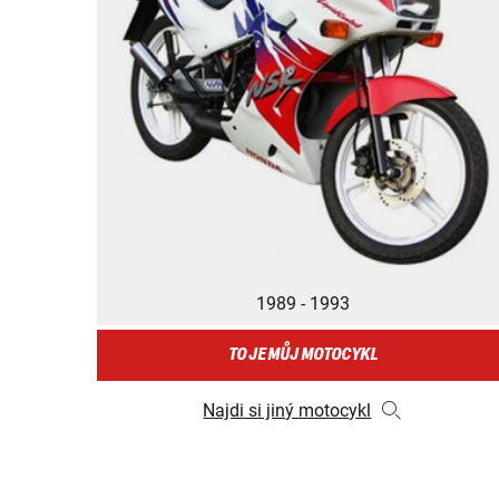
1989 - 1993
TO JE MŮJ MOTOCYKL
Najdi si jiný motocykl