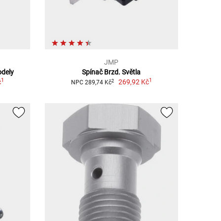
JMP
odely
Spínač Brzd. Světla
1
1
č
269,92 Kč
2
NPC 289,74 Kč