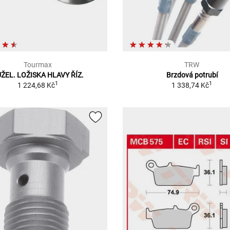
Tourmax
TRW
ŽEL. LOŽISKA HLAVY ŘÍZ.
Brzdová potrubí
1
1
1 224,68 Kč
1 338,74 Kč