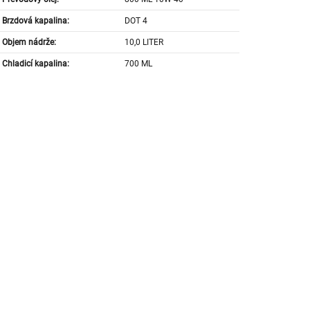
Brzdová kapalina:
DOT 4
Objem nádrže:
10,0 LITER
Chladicí kapalina:
700 ML