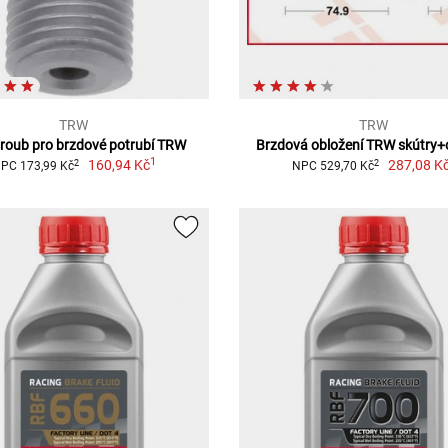
TRW
TRW
šroub pro brzdové potrubí TRW
Brzdová obložení TRW skútry+
1
160,94 Kč
287,08 K
2
2
PC 173,99 Kč
NPC 529,70 Kč