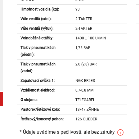
Hmotnost vozidla (kg):
93
Vůle ventilů (sání):
2-TAKTER
Vůle ventilů (výfuk):
2-TAKTER
Volnoběžné otáčky:
1400 ± 100 U/MIN
Tlak v pneumatikách
1,75 BAR
(přední):
Tlak v pneumatikách
2,0 (2,8) BAR
(zadní):
Zapalovací svíčka 1:
NGK BR5ES
Vzdálenost elektrod:
0,7-0,8 MM
Ø stojanu:
TELEGABEL
Pastorek/řetězové kolo:
13/47 ZÄHNE
Řetězový/koncový pohon:
126 GLIEDER
* Údaje uvádíme s pečlivostí, ale bez záruky