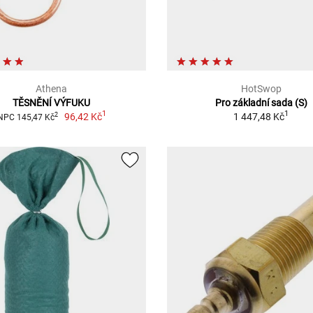
Athena
HotSwop
TĚSNĚNÍ VÝFUKU
Pro základní sada (S)
1
1
96,42 Kč
1 447,48 Kč
2
NPC 145,47 Kč