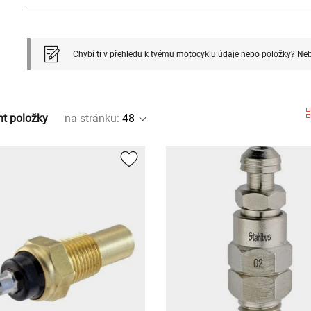
Chybí ti v přehledu k tvému motocyklu údaje nebo položky? Neb
nt položky
na stránku
: