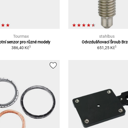
Tourmax
stahlbus
otní senzor pro různé modely
Odvzdušňovací Šroub Brz
1
1
386,40 Kč
651,25 Kč