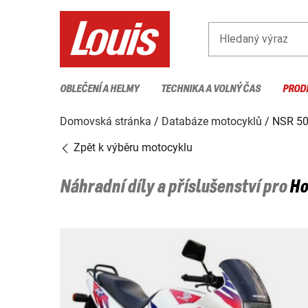
Hledaný výraz
OBLEČENÍ A HELMY
TECHNIKA A VOLNÝ ČAS
PROD
Domovská stránka
Databáze motocyklů
NSR 50
Zpět k výběru motocyklu
Náhradní díly a příslušenství pro
Ho