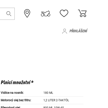
PŘIHLÁŠENÍ
Plnicí množství *
Vidlice na nosník:
180 ML
Motorový olej bez filtru:
1,2 LITER 2-TAKTÖL
Převodový olej:
800 ML 10W-40