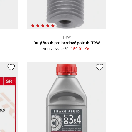
TRW
Dutý šroub pro brzdové potrubí TRW
1
159,01 Kč
2
NPC 216,28 Kč