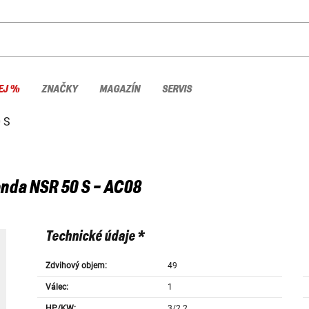
EJ %
ZNAČKY
MAGAZÍN
SERVIS
 S
nda
NSR 50 S - AC08
Technické údaje *
Zdvihový objem:
49
Válec:
1
HP/KW:
3/2.2