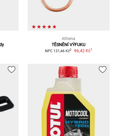
Athena
dy
TĚSNĚNÍ VÝFUKU
1
96,42 Kč
2
NPC 131,46 Kč