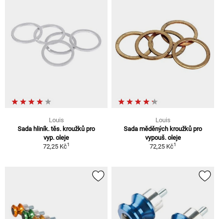
Louis
Louis
Sada hliník. těs. kroužků pro
Sada měděných kroužků pro
vyp. oleje
vypouš. oleje
1
1
72,25 Kč
72,25 Kč