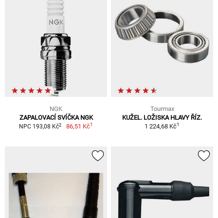
NGK
Tourmax
ZAPALOVACÍ SVÍČKA NGK
KUŽEL. LOŽISKA HLAVY ŘÍZ.
1
1
2
86,51 Kč
1 224,68 Kč
NPC 193,08 Kč