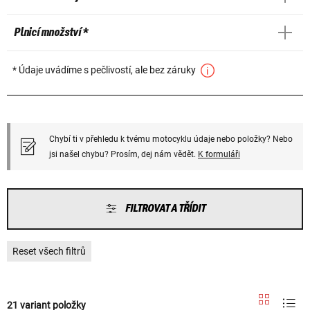
Plnicí množství *
* Údaje uvádíme s pečlivostí, ale bez záruky
Chybí ti v přehledu k tvému motocyklu údaje nebo položky? Nebo
jsi našel chybu? Prosím, dej nám vědět.
K formuláři
FILTROVAT A TŘÍDIT
Reset všech filtrů
21 variant položky