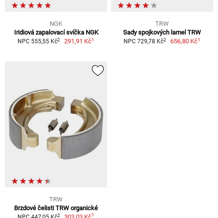
NGK
TRW
Iridiová zapalovací svíčka NGK
Sady spojkových lamel TRW
1
1
2
2
291,91 Kč
656,80 Kč
NPC 555,55 Kč
NPC 729,78 Kč
TRW
Brzdové čelisti TRW organické
1
2
303,03 Kč
NPC 447,05 Kč