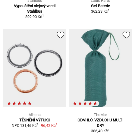
stahlbus
Louis Parts
Vypouštěcí olejový ventil
Gel-Baterie
1
Stahlbus
362,23 Kč
1
892,90 Kč
Athena
ThoMar
TĚSNĚNÍ VÝFUKU
ODVHLČ. VZDUCHU MULTI
1
2
96,42 Kč
DRY
NPC 131,46 Kč
1
386,40 Kč