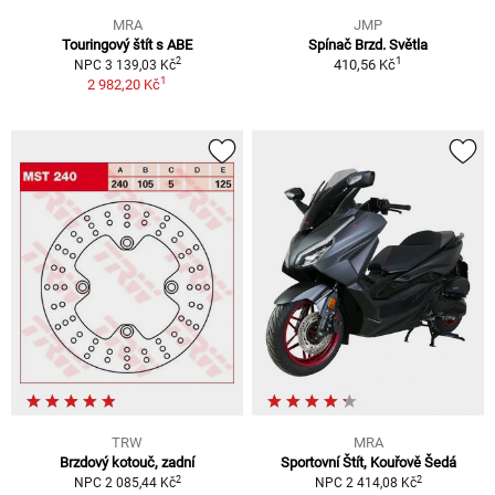
MRA
JMP
Touringový štít s ABE
Spínač Brzd. Světla
1
2
410,56 Kč
NPC 3 139,03 Kč
1
2 982,20 Kč
TRW
MRA
Brzdový kotouč, zadní
Sportovní Štít, Kouřově Šedá
2
2
NPC 2 085,44 Kč
NPC 2 414,08 Kč