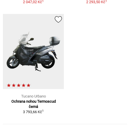
1
1
2 047,02 Kč
2 293,50 Kč
Tucano Urbano
Ochrana nohou Termoscud
černá
1
3 793,66 Kč