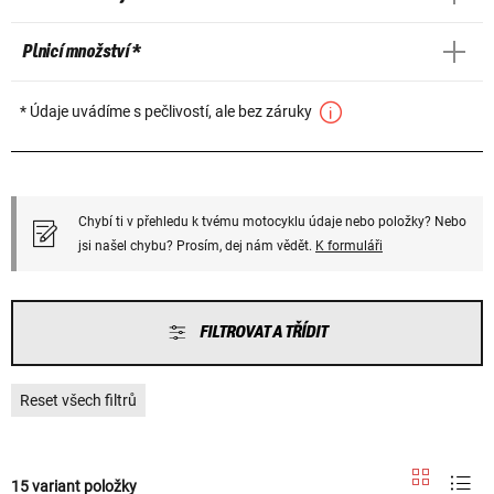
Plnicí množství *
* Údaje uvádíme s pečlivostí, ale bez záruky
Chybí ti v přehledu k tvému motocyklu údaje nebo položky? Nebo
jsi našel chybu? Prosím, dej nám vědět.
K formuláři
FILTROVAT A TŘÍDIT
Reset všech filtrů
15 variant položky