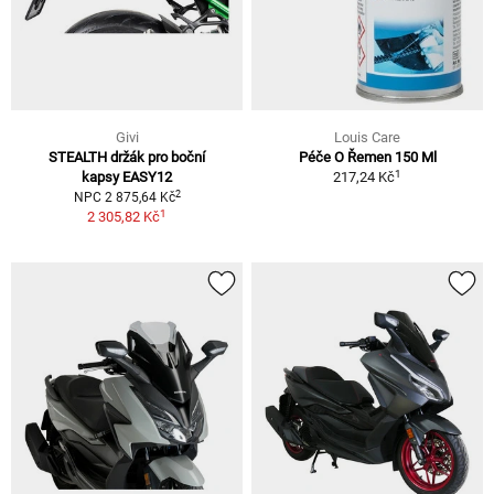
Givi
Louis Care
STEALTH držák pro boční
Péče O Řemen 150 Ml
1
kapsy EASY12
217,24 Kč
2
NPC 2 875,64 Kč
1
2 305,82 Kč