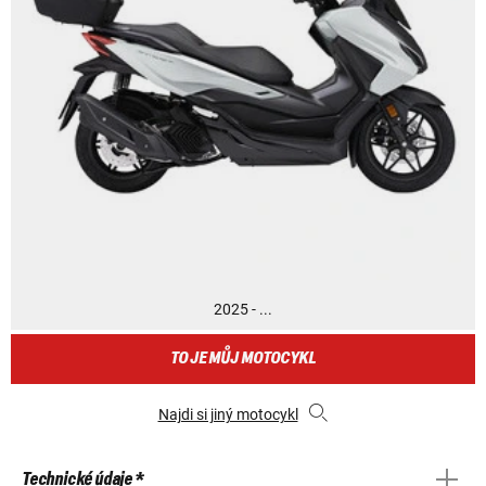
2025 - ...
TO JE MŮJ MOTOCYKL
Najdi si jiný motocykl
Technické údaje *