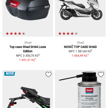
Shad
Shad
Top case Shad SH44 Louis
NOSIČ TOP CASE SHAD
2
Edition
NPC 1 581,60 Kč
1
2
1 454,49 Kč
NPC 3 300,70 Kč
1
1 691,31 Kč
NOVÉ