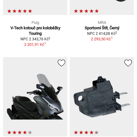
Puig
MRA
V-Tech kotouč pro koloběžky
Sportovní Štít, Černý
2
Touring
NPC 2 414,08 Kč
1
2
2 293,50 Kč
NPC 2 343,76 Kč
1
2 201,91 Kč