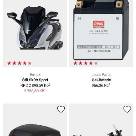
Ermax
Louis Parts
Štít Skútr Sport
Gel-Baterie
1
2
966,36 Kč
NPC 2 898,59 Kč
1
2 753,60 Kč