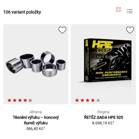
106 variant položky
Athena
Regina
Těsnění výfuku – koncový
ŘETĚZ.SADA HPE 525
1
tlumič výfuku
8 698,19 Kč
1
386,40 Kč