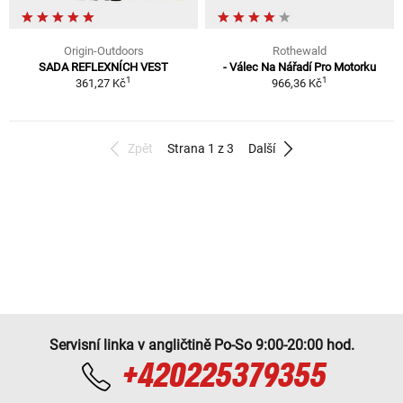
Origin-Outdoors
Rothewald
SADA REFLEXNÍCH VEST
- Válec Na Nářadí Pro Motorku
1
1
361,27 Kč
966,36 Kč
Zpět
Strana 1 z 3
Další
Servisní linka v angličtině Po-So 9:00-20:00 hod.
+420225379355