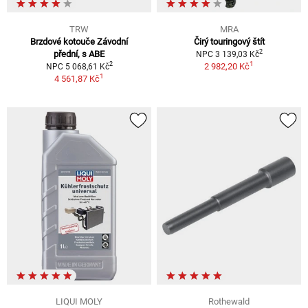
TRW
MRA
Brzdové kotouče Závodní
Čirý touringový štít
2
přední, s ABE
NPC 3 139,03 Kč
1
2
2 982,20 Kč
NPC 5 068,61 Kč
1
4 561,87 Kč
LIQUI MOLY
Rothewald