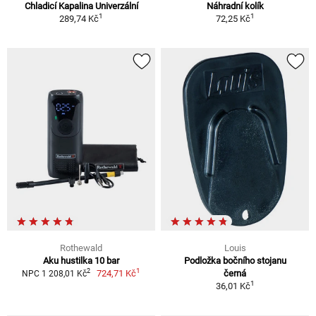
Chladicí Kapalina Univerzální
Náhradní kolík
1
1
289,74 Kč
72,25 Kč
Rothewald
Louis
Aku hustilka 10 bar
Podložka bočního stojanu
1
2
724,71 Kč
černá
NPC 1 208,01 Kč
1
36,01 Kč