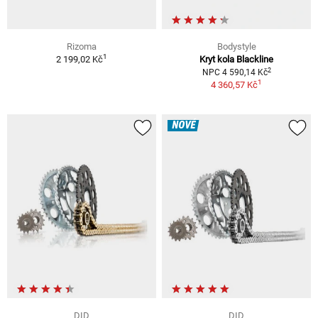
Rizoma
Bodystyle
1
2 199,02 Kč
Kryt kola Blackline
2
NPC 4 590,14 Kč
1
4 360,57 Kč
NOVÉ
DID
DID