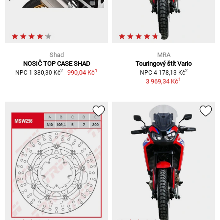
Shad
MRA
NOSIČ TOP CASE SHAD
Touringový štít Vario
1
2
2
990,04 Kč
NPC 1 380,30 Kč
NPC 4 178,13 Kč
1
3 969,34 Kč