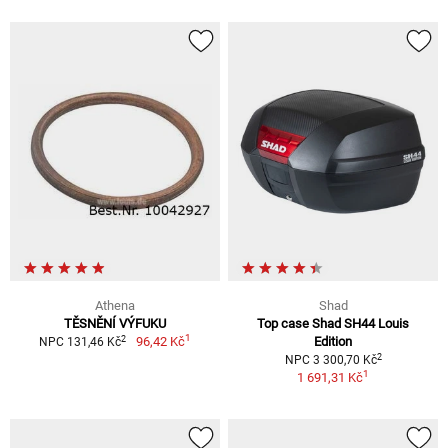
Athena
Shad
TĚSNĚNÍ VÝFUKU
Top case Shad SH44 Louis
1
2
96,42 Kč
Edition
NPC 131,46 Kč
2
NPC 3 300,70 Kč
1
1 691,31 Kč