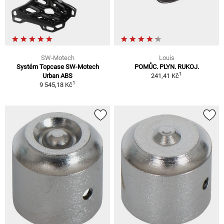
SW-Motech
Louis
Systém Topcase SW-Motech
POMŮC. PLYN. RUKOJ.
1
Urban ABS
241,41 Kč
1
9 545,18 Kč