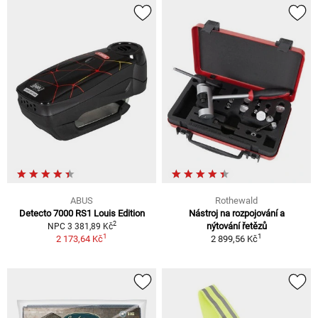
ABUS
Rothewald
Detecto 7000 RS1 Louis Edition
Nástroj na rozpojování a
2
nýtování řetězů
NPC 3 381,89 Kč
1
1
2 173,64 Kč
2 899,56 Kč