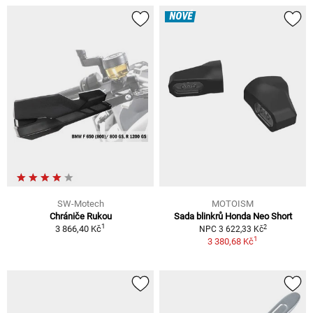
NOVÉ
SW-Motech
MOTOISM
Chrániče Rukou
Sada blinkrů Honda Neo Short
1
2
3 866,40 Kč
NPC 3 622,33 Kč
1
3 380,68 Kč