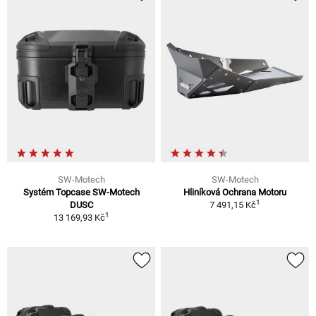
SW-Motech
SW-Motech
Systém Topcase SW-Motech
Hliníková Ochrana Motoru
1
DUSC
7 491,15 Kč
1
13 169,93 Kč