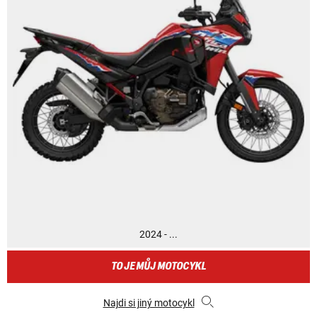
2024 - ...
TO JE MŮJ MOTOCYKL
Najdi si jiný motocykl