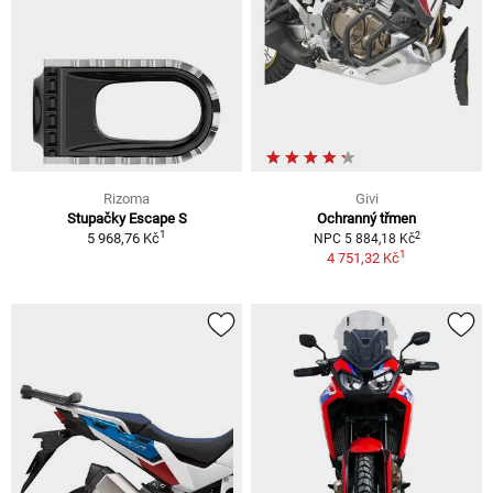
Rizoma
Givi
Stupačky Escape S
Ochranný třmen
1
2
5 968,76 Kč
NPC 5 884,18 Kč
1
4 751,32 Kč