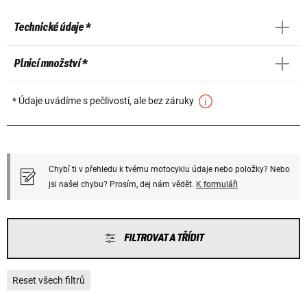
Technické údaje *
Plnicí množství *
* Údaje uvádíme s pečlivostí, ale bez záruky
Chybí ti v přehledu k tvému motocyklu údaje nebo položky? Nebo
jsi našel chybu? Prosím, dej nám vědět.
K formuláři
FILTROVAT A TŘÍDIT
Reset všech filtrů