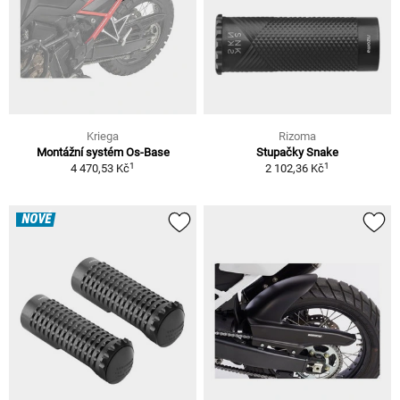
Kriega
Rizoma
Montážní systém Os-Base
Stupačky Snake
1
1
4 470,53 Kč
2 102,36 Kč
NOVÉ