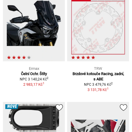
Ermax
TRW
Čelní Ochr. Štíty
Brzdové kotouče Racing, zadní,
2
s ABE
NPC 3 140,24 Kč
1
2
2 983,17 Kč
NPC 3 479,76 Kč
1
3 131,78 Kč
NOVÉ