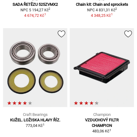
SADA ŘETĚZU 525ZVMX2
Chain kit: Chain and sprockets
2
2
NPC 5 194,27 Kč
NPC 4 831,31 Kč
1
1
4 674,72 Kč
4 348,25 Kč
Craft Bearings
Champion
KUŽEL. LOŽISKA HLAVY ŘÍZ.
VZDUCHOVÝ FILTR
1
773,04 Kč
CHAMPION
1
483,06 Kč