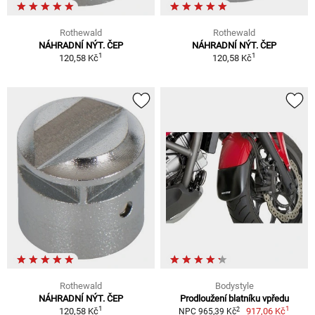
Rothewald
Rothewald
NÁHRADNÍ NÝT. ČEP
NÁHRADNÍ NÝT. ČEP
1
1
120,58 Kč
120,58 Kč
Rothewald
Bodystyle
NÁHRADNÍ NÝT. ČEP
Prodloužení blatníku vpředu
1
1
2
120,58 Kč
917,06 Kč
NPC 965,39 Kč