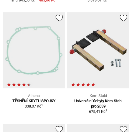
483,06 Kč
3 818,07 Kč
NPC 845,53 Kč
Athena
Kern-Stabi
TĚSNĚNÍ KRYTU SPOJKY
Univerzální úchyty Kern-Stabi
1
338,07 Kč
pro 2039
1
675,41 Kč