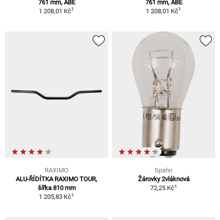
761 mm, ABE
761 mm, ABE
1
1
1 208,01 Kč
1 208,01 Kč
RAXIMO
Spahn
ALU-ŘÍDÍTKA RAXIMO TOUR,
Žárovky 2vláknová
1
šířka 810 mm
72,25 Kč
1
1 205,83 Kč