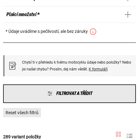
Plnicí množství *
* Údaje uvádíme s pečlivostí, ale bez záruky
Chybí ti v přehledu k tvému motocyklu údaje nebo položky? Nebo
jsi našel chybu? Prosím, dej nám vědět.
K formuláři
FILTROVAT A TŘÍDIT
Reset všech filtrů
289 variant položky