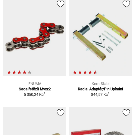
ENUMA
Kern-Stabi
Sada řetězů Mvxz2
Radial Adaptér/Pin Upínání
1
1
5 050,24 Kč
844,57 Kč