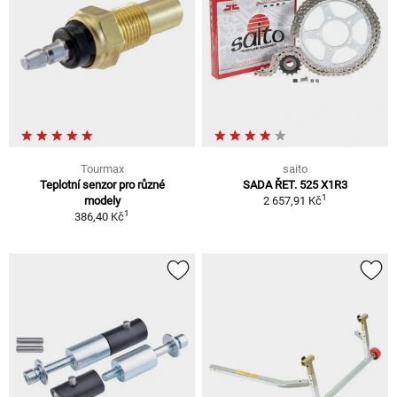
Tourmax
saito
Teplotní senzor pro různé
SADA ŘET. 525 X1R3
1
modely
2 657,91 Kč
1
386,40 Kč