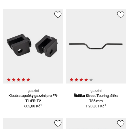
gazzini
gazzini
Kloub stupačky gazzini pro FR-
Řídítka Street Touring, šířka
T1/FR-T2
785 mm
1
1
603,88 Kč
1 208,01 Kč