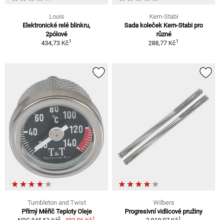
Louis
Kern-Stabi
Elektronické relé blinkru,
Sada koleček Kern-Stabi pro
2pólové
různé
1
1
434,73 Kč
288,77 Kč
Tumbleton and Twist
Wilbers
Přímý Měřič Teploty Oleje
Progresivní vidlicové pružiny
1
1
2