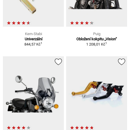
Kern-Stabi
Puig
Univerzální
Obložení kokpitu „Vision“
1
1
844,57 Kč
1 208,01 Kč