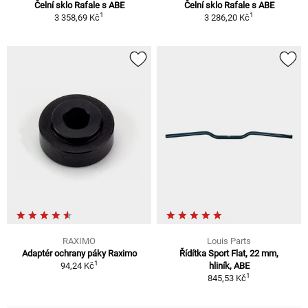
Čelní sklo Rafale s ABE
Čelní sklo Rafale s ABE
1
1
3 358,69 Kč
3 286,20 Kč
RAXIMO
Louis Parts
Adaptér ochrany páky Raximo
Řídítka Sport Flat, 22 mm,
1
94,24 Kč
hliník, ABE
1
845,53 Kč