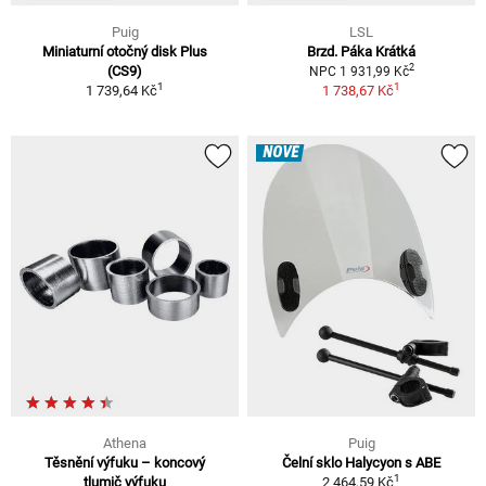
Puig
LSL
Miniaturní otočný disk Plus
Brzd. Páka Krátká
2
(CS9)
NPC 1 931,99 Kč
1
1
1 739,64 Kč
1 738,67 Kč
NOVÉ
Athena
Puig
Těsnění výfuku – koncový
Čelní sklo Halycyon s ABE
1
tlumič výfuku
2 464,59 Kč