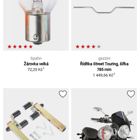
Spahn
gazzini
Žárovka velká
Řídítka Street Touring, šířka
1
72,25 Kč
785 mm
1
1 449,66 Kč