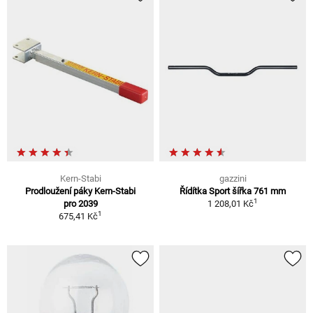
Kern-Stabi
gazzini
Prodloužení páky Kern-Stabi
Řídítka Sport šířka 761 mm
1
pro 2039
1 208,01 Kč
1
675,41 Kč