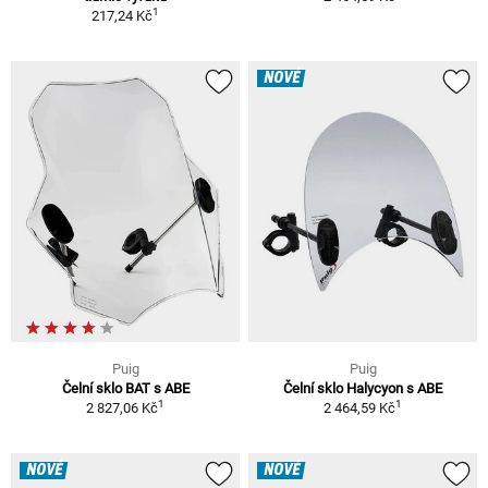
1
217,24 Kč
NOVÉ
Puig
Puig
Čelní sklo BAT s ABE
Čelní sklo Halycyon s ABE
1
1
2 827,06 Kč
2 464,59 Kč
NOVÉ
NOVÉ