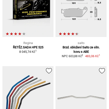
Regina
saito
ŘETĚZ.SADA HPE 525
Brzd. obložení Saito ze slin.
1
8 045,74 Kč
kovu s ABE
1
2
483,06 Kč
NPC 603,88 Kč