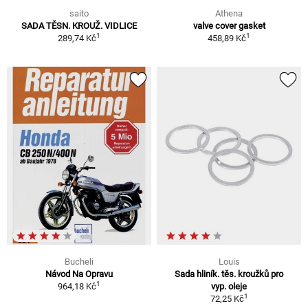
saito
Athena
SADA TĚSN. KROUŽ. VIDLICE
valve cover gasket
1
1
289,74 Kč
458,89 Kč
Bucheli
Louis
Návod Na Opravu
Sada hliník. těs. kroužků pro
1
964,18 Kč
vyp. oleje
1
72,25 Kč