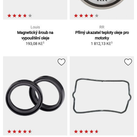
Louis
RR
Magnetický šroub na
Přímý ukazatel teploty oleje pro
vypouštění oleje
motorky
1
1
193,08 Kč
1 812,13 Kč