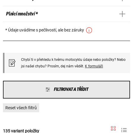
Plnicí množství *
* Údaje uvádíme s pečlivostí, ale bez záruky
Chybí ti v přehledu k tvému motocyklu údaje nebo položky? Nebo
jsi našel chybu? Prosím, dej nám vědět.
K formuláři
FILTROVAT A TŘÍDIT
Reset všech filtrů
135 variant položky