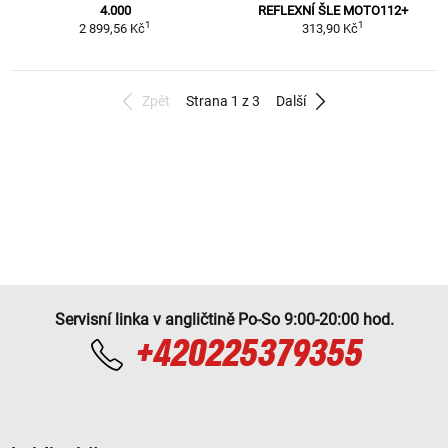
4.000
REFLEXNÍ ŠLE MOTO112+
1
1
2 899,56 Kč
313,90 Kč
Zpět
Strana 1 z 3
Další
Servisní linka v angličtině Po-So 9:00-20:00 hod.
+420225379355