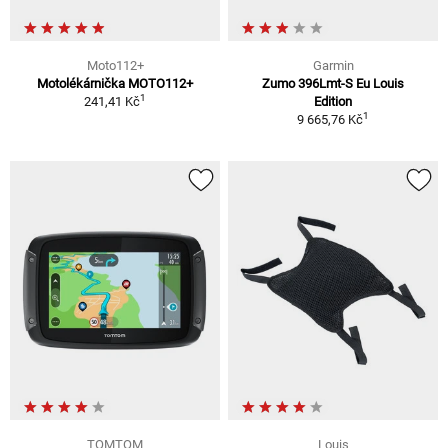
Moto112+
Garmin
Motolékárnička MOTO112+
Zumo 396Lmt-S Eu Louis
1
241,41 Kč
Edition
1
9 665,76 Kč
TOMTOM
Louis