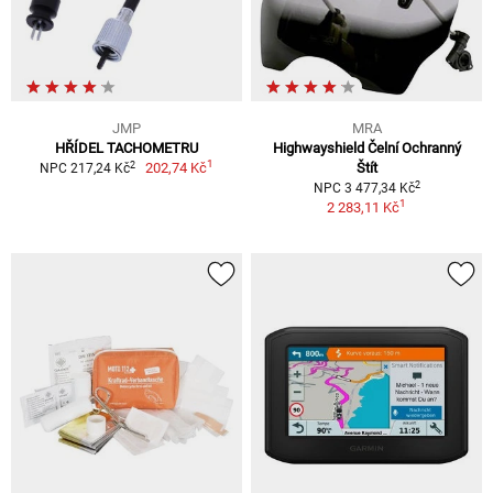
JMP
MRA
HŘÍDEL TACHOMETRU
Highwayshield Čelní Ochranný
1
2
202,74 Kč
Štít
NPC 217,24 Kč
2
NPC 3 477,34 Kč
1
2 283,11 Kč