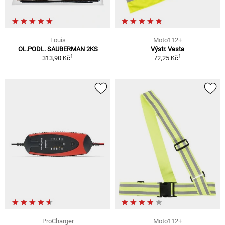
Louis
Moto112+
OL.PODL. SAUBERMAN 2KS
Výstr. Vesta
1
1
313,90 Kč
72,25 Kč
ProCharger
Moto112+