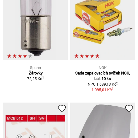
Spahn
NGK
Žárovky
Sada zapalovacích svíček NGK,
1
72,25 Kč
bal. 10 ks
2
NPC 1 689,13 Kč
1
1 085,01 Kč