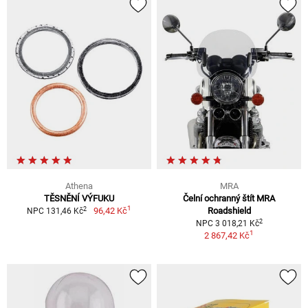
Athena
MRA
TĚSNĚNÍ VÝFUKU
Čelní ochranný štít MRA
1
2
96,42 Kč
Roadshield
NPC 131,46 Kč
2
NPC 3 018,21 Kč
1
2 867,42 Kč