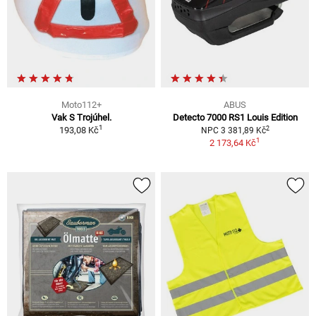
Moto112+
ABUS
Vak S Trojúhel.
Detecto 7000 RS1 Louis Edition
1
2
193,08 Kč
NPC 3 381,89 Kč
1
2 173,64 Kč