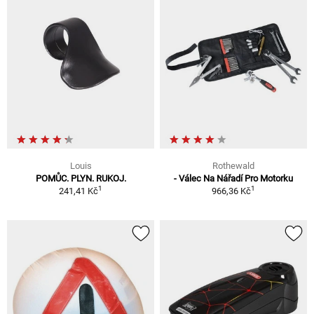
Louis
Rothewald
POMŮC. PLYN. RUKOJ.
- Válec Na Nářadí Pro Motorku
1
1
241,41 Kč
966,36 Kč