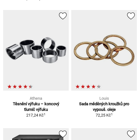
Athena
Louis
Těsnění výfuku – koncový
Sada měděných kroužků pro
tlumič výfuku
vypouš. oleje
1
1
217,24 Kč
72,25 Kč