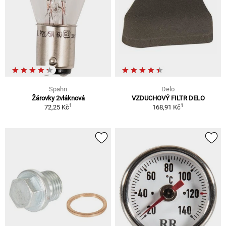
Spahn
Delo
Žárovky 2vláknová
VZDUCHOVÝ FILTR DELO
1
1
72,25 Kč
168,91 Kč