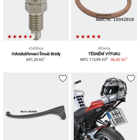
stahlbus
Athena
Odvzdušňovací Šroub Brzdy
TĚSNĚNÍ VÝFUKU
1
1
2
651,25 Kč
96,42 Kč
NPC 115,99 Kč