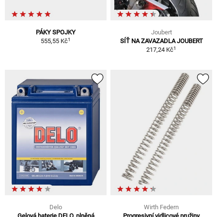
PÁKY SPOJKY
Joubert
1
555,55 Kč
SÍŤ NA ZAVAZADLA JOUBERT
1
217,24 Kč
Delo
Wirth Federn
Gelová baterie DELO, plněná
Progresivní vidlicové pružiny