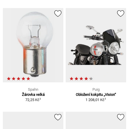
Spahn
Puig
Žárovka velká
Obložení kokpitu „Vision“
1
1
72,25 Kč
1 208,01 Kč