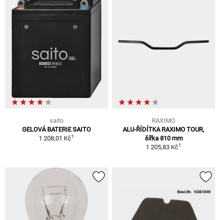
saito
RAXIMO
GELOVÁ BATERIE SAITO
ALU-ŘÍDÍTKA RAXIMO TOUR,
1
1 208,01 Kč
šířka 810 mm
1
1 205,83 Kč