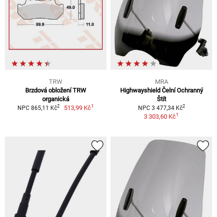
TRW
MRA
Brzdová obložení TRW
Highwayshield Čelní Ochranný
organická
Štít
1
2
2
513,99 Kč
NPC 865,11 Kč
NPC 3 477,34 Kč
1
3 303,60 Kč