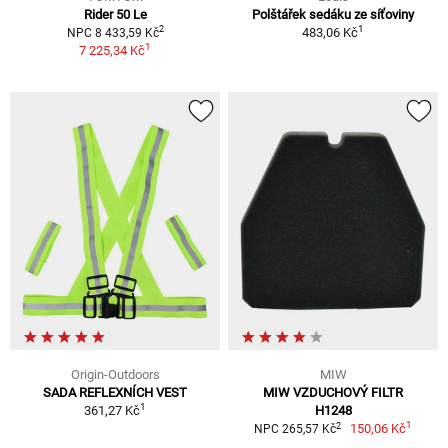
Rider 50 Le
Polštářek sedáku ze síťoviny
1
2
483,06 Kč
NPC 8 433,59 Kč
1
7 225,34 Kč
Origin-Outdoors
MIW
SADA REFLEXNÍCH VEST
MIW VZDUCHOVÝ FILTR
1
361,27 Kč
H1248
1
2
150,06 Kč
NPC 265,57 Kč