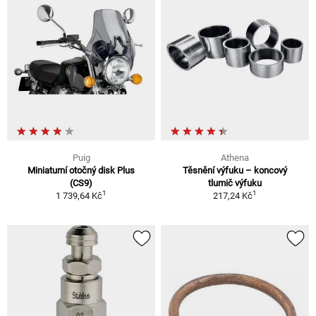
Puig
Athena
Miniaturní otočný disk Plus
Těsnění výfuku – koncový
(CS9)
tlumič výfuku
1
1
1 739,64 Kč
217,24 Kč