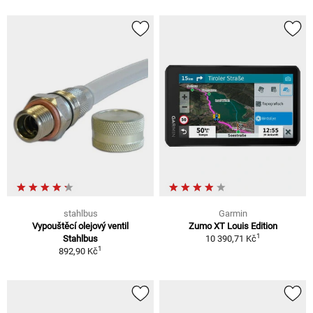
stahlbus
Garmin
Vypouštěcí olejový ventil
Zumo XT Louis Edition
1
Stahlbus
10 390,71 Kč
1
892,90 Kč