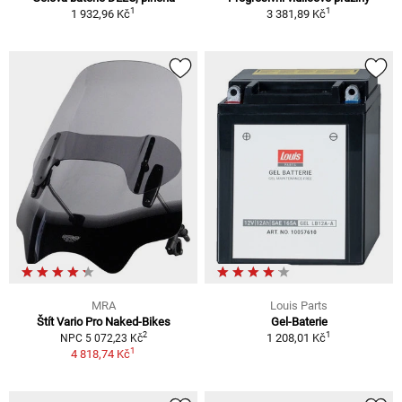
1
1
1 932,96 Kč
3 381,89 Kč
MRA
Louis Parts
Štít Vario Pro Naked-Bikes
Gel-Baterie
1
2
1 208,01 Kč
NPC 5 072,23 Kč
1
4 818,74 Kč