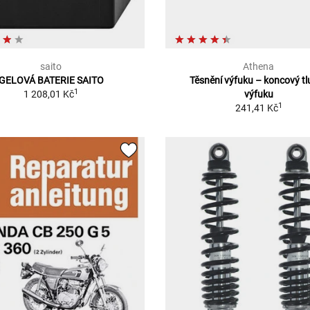
saito
Athena
GELOVÁ BATERIE SAITO
Těsnění výfuku – koncový t
1
1 208,01 Kč
výfuku
1
241,41 Kč