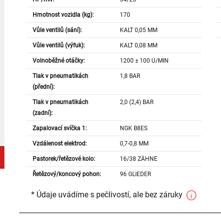
Hmotnost vozidla (kg):
170
Vůle ventilů (sání):
KALT 0,05 MM
Vůle ventilů (výfuk):
KALT 0,08 MM
Volnoběžné otáčky:
1200 ± 100 U/MIN
Tlak v pneumatikách
1,8 BAR
(přední):
Tlak v pneumatikách
2,0 (2,4) BAR
(zadní):
Zapalovací svíčka 1:
NGK B8ES
Vzdálenost elektrod:
0,7-0,8 MM
Pastorek/řetězové kolo:
16/38 ZÄHNE
Řetězový/koncový pohon:
96 GLIEDER
* Údaje uvádíme s pečlivostí, ale bez záruky