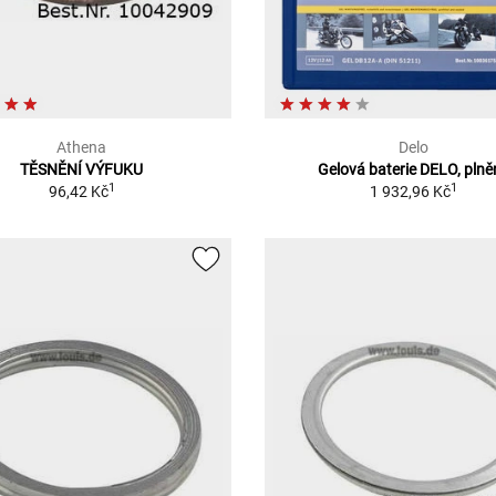
Athena
Delo
TĚSNĚNÍ VÝFUKU
Gelová baterie DELO, pln
1
1
96,42 Kč
1 932,96 Kč