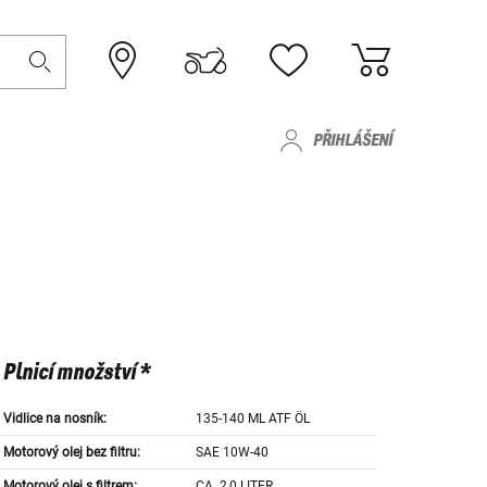
PŘIHLÁŠENÍ
Plnicí množství *
Vidlice na nosník:
135-140 ML ATF ÖL
Motorový olej bez filtru:
SAE 10W-40
Motorový olej s filtrem:
CA. 2,0 LITER