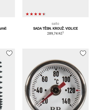
saito
lumič
SADA TĚSN. KROUŽ. VIDLICE
1
289,74 Kč