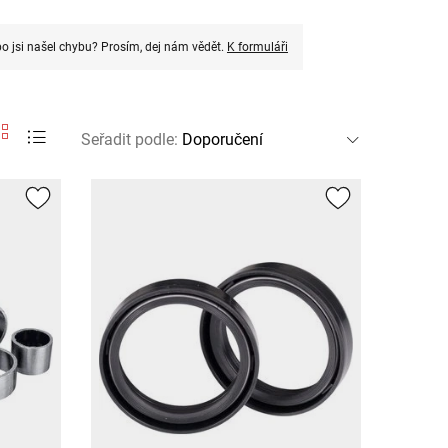
o jsi našel chybu? Prosím, dej nám vědět.
K formuláři
Seřadit podle
: