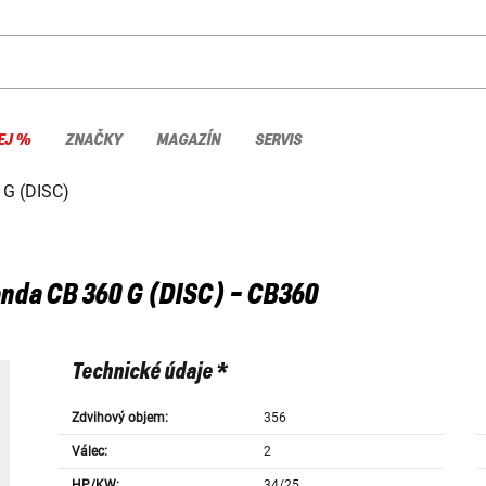
EJ %
ZNAČKY
MAGAZÍN
SERVIS
 G (DISC)
nda
CB 360 G (DISC) - CB360
Technické údaje *
Zdvihový objem:
356
Válec:
2
HP/KW:
34/25