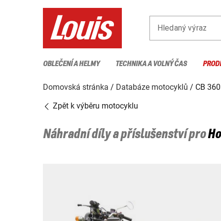
Hledaný výraz
OBLEČENÍ A HELMY
TECHNIKA A VOLNÝ ČAS
PROD
Domovská stránka
Databáze motocyklů
CB 360
Zpět k výběru motocyklu
Náhradní díly a příslušenství pro
Ho