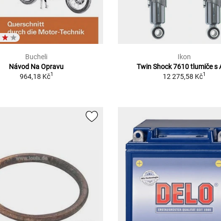
Bucheli
Ikon
Návod Na Opravu
Twin Shock 7610 tlumiče s
1
1
964,18 Kč
12 275,58 Kč