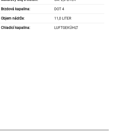
Brzdová kapalina:
DOT 4
Objem nádrže:
11,0 LITER
Chladicí kapalina:
LUFTGEKÜHLT