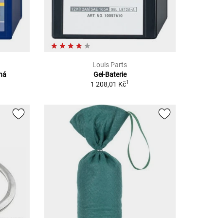
Louis Parts
ěná
Gel-Baterie
1
1 208,01 Kč