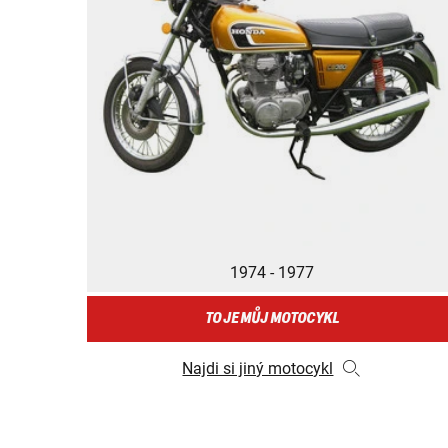
1974 - 1977
TO JE MŮJ MOTOCYKL
Najdi si jiný motocykl