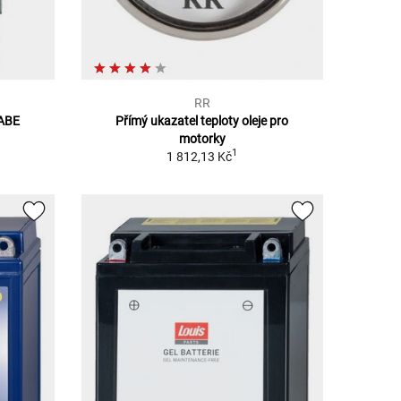
RR
 ABE
Přímý ukazatel teploty oleje pro
motorky
1
1 812,13 Kč