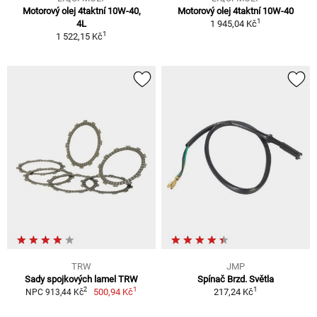
Motorový olej 4taktní 10W-40,
Motorový olej 4taktní 10W-40
1
4L
1 945,04 Kč
1
1 522,15 Kč
TRW
JMP
Sady spojkových lamel TRW
Spínač Brzd. Světla
1
1
2
500,94 Kč
217,24 Kč
NPC 913,44 Kč