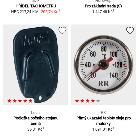
JMP
HotSwop
HŘÍDEL TACHOMETRU
Pro základní sada (S)
1
1
2
202,74 Kč
1 447,48 Kč
NPC 217,24 Kč
Louis
RR
Podložka bočního stojanu
Přímý ukazatel teploty oleje pro
černá
motorky
1
1
36,01 Kč
1 691,31 Kč