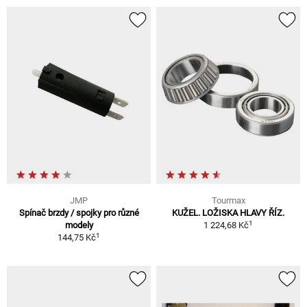
JMP
Tourmax
Spínač brzdy / spojky pro různé
KUŽEL. LOŽISKA HLAVY ŘÍZ.
1
modely
1 224,68 Kč
1
144,75 Kč