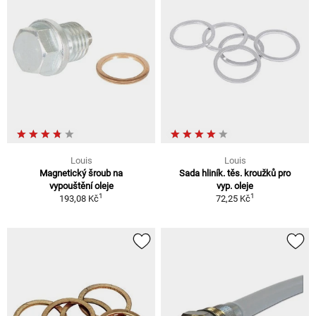
Louis
Louis
Magnetický šroub na
Sada hliník. těs. kroužků pro
vypouštění oleje
vyp. oleje
1
1
193,08 Kč
72,25 Kč