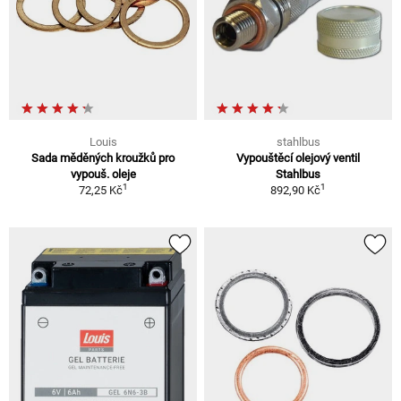
Louis
stahlbus
Sada měděných kroužků pro
Vypouštěcí olejový ventil
vypouš. oleje
Stahlbus
1
1
72,25 Kč
892,90 Kč