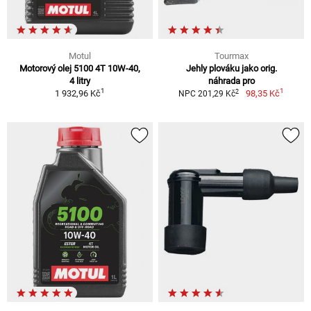
Motul
Tourmax
Motorový olej 5100 4T 10W-40,
Jehly plováku jako orig.
4 litry
náhrada pro
1
1
2
1 932,96 Kč
98,35 Kč
NPC 201,29 Kč