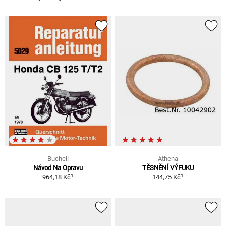
Bucheli
Athena
Návod Na Opravu
TĚSNĚNÍ VÝFUKU
1
1
964,18 Kč
144,75 Kč