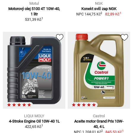
Motul
NGK
Motorový olej 5100 4T 10W-40,
Konekt svíč zap NGK
1
2
1 litr
82,89 Kč
NPC 144,75 Kč
1
531,39 Kč
LIQUI MOLY
Castrol
4-Stroke Engine Oil 10W-40 1L
Aceite motor Grand Prix 10W-
1
422,65 Kč
40, 4 L
1
2
845,53 Kč
NPC 1 208,01 Kč