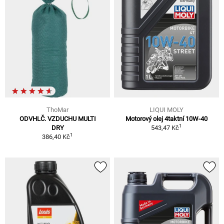
ThoMar
LIQUI MOLY
ODVHLČ. VZDUCHU MULTI
Motorový olej 4taktní 10W-40
1
DRY
543,47 Kč
1
386,40 Kč