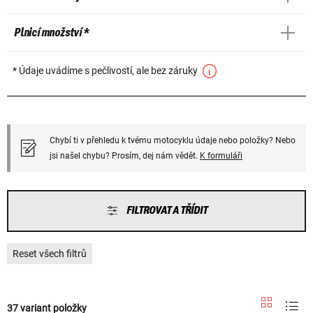
Plnicí množství *
* Údaje uvádíme s pečlivostí, ale bez záruky
Chybí ti v přehledu k tvému motocyklu údaje nebo položky? Nebo
jsi našel chybu? Prosím, dej nám vědět.
K formuláři
FILTROVAT A TŘÍDIT
Reset všech filtrů
37 variant položky