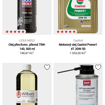
LIQUI MOLY
Castrol
Olej přev/konc. převod 75W-
Motorový olej Castrol Power1
140, 500 ml
4T 20W-50
1
1
748,87 Kč
1 353,00 Kč