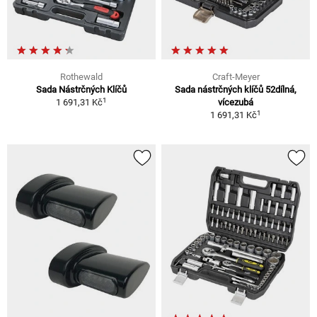
Rothewald
Craft-Meyer
Sada Nástrčných Klíčů
Sada nástrčných klíčů 52dílná,
1
1 691,31 Kč
vícezubá
1
1 691,31 Kč