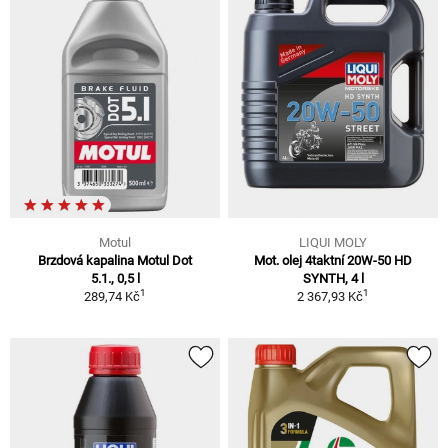
Motul
LIQUI MOLY
Brzdová kapalina Motul Dot
Mot. olej 4taktní 20W-50 HD
5.1., 0,5 l
SYNTH, 4 l
1
1
289,74 Kč
2 367,93 Kč