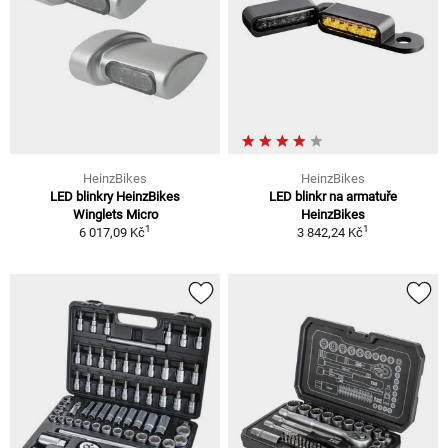
HeinzBikes
HeinzBikes
LED blinkry HeinzBikes
LED blinkr na armatuře
Winglets Micro
HeinzBikes
1
1
6 017,09 Kč
3 842,24 Kč