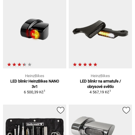
HeinzBikes
HeinzBikes
LED blinkr HeinzBikes NANO
LED blinkr na armatuře /
3v1
obrysové světlo
1
1
6 500,39 Kč
4 567,19 Kč