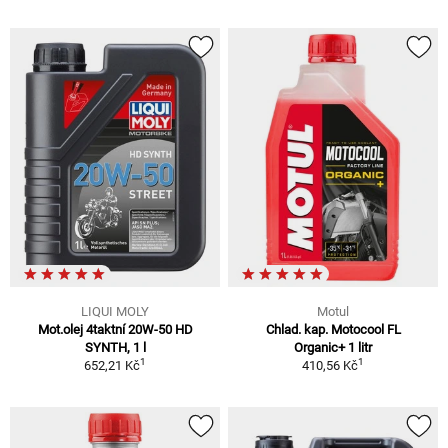
LIQUI MOLY
Motul
Mot.olej 4taktní 20W-50 HD
Chlad. kap. Motocool FL
SYNTH, 1 l
Organic+ 1 litr
1
1
652,21 Kč
410,56 Kč