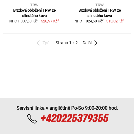
TRW
TRW
Brzdová obložení TRW ze
Brzdová obložení TRW ze
slinutého kovu
slinutého kovu
1
1
2
2
528,97 Kč
513,02 Kč
NPC 1 007,68 Kč
NPC 1 024,60 Kč
Zpět
Strana 1 z 2
Další
Servisní linka v angličtině Po-So 9:00-20:00 hod.
+420225379355