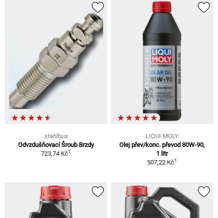
stahlbus
LIQUI MOLY
Odvzdušňovací Šroub Brzdy
Olej přev/konc. převod 80W-90,
1
723,74 Kč
1 litr
1
507,22 Kč