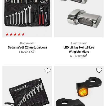
Rothewald
HeinzBikes
Sada nářadí 52 kusů, palcová
LED blinkry HeinzBikes
1
1 570,48 Kč
Winglets Micro
1
6 017,09 Kč