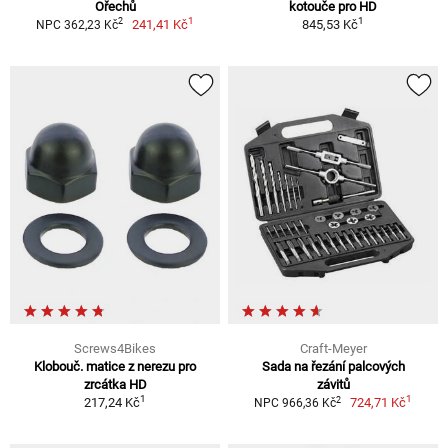
Ořechů
kotouče pro HD
1
1
2
241,41 Kč
845,53 Kč
NPC 362,23 Kč
Screws4Bikes
Craft-Meyer
Klobouč. matice z nerezu pro
Sada na řezání palcových
zrcátka HD
závitů
1
1
2
217,24 Kč
724,71 Kč
NPC 966,36 Kč