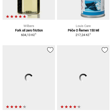
Wilbers
Louis Care
Fork oil zero friction
Péče O Řemen 150 Ml
1
1
604,13 Kč
217,24 Kč