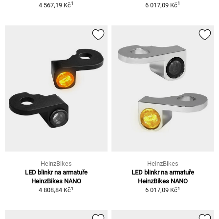
1
1
4 567,19 Kč
6 017,09 Kč
HeinzBikes
HeinzBikes
LED blinkr na armatuře
LED blinkr na armatuře
HeinzBikes NANO
HeinzBikes NANO
1
1
4 808,84 Kč
6 017,09 Kč