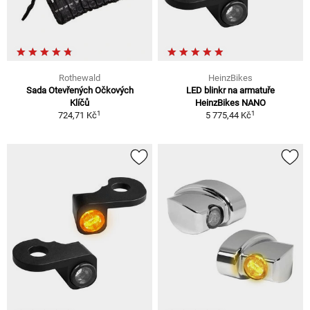
Rothewald
HeinzBikes
Sada Otevřených Očkových
LED blinkr na armatuře
Klíčů
HeinzBikes NANO
1
1
724,71 Kč
5 775,44 Kč