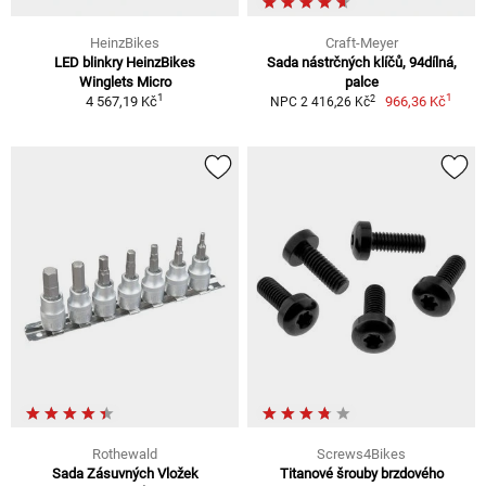
HeinzBikes
Craft-Meyer
LED blinkry HeinzBikes
Sada nástrčných klíčů, 94dílná,
Winglets Micro
palce
1
1
2
4 567,19 Kč
966,36 Kč
NPC 2 416,26 Kč
Rothewald
Screws4Bikes
Sada Zásuvných Vložek
Titanové šrouby brzdového