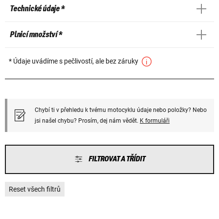
Technické údaje *
Plnicí množství *
* Údaje uvádíme s pečlivostí, ale bez záruky
Chybí ti v přehledu k tvému motocyklu údaje nebo položky? Nebo
jsi našel chybu? Prosím, dej nám vědět.
K formuláři
FILTROVAT A TŘÍDIT
Reset všech filtrů