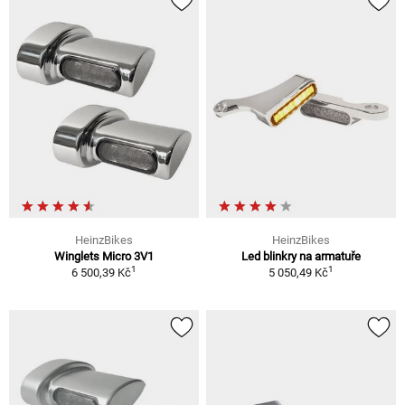
HeinzBikes
HeinzBikes
Winglets Micro 3V1
Led blinkry na armatuře
1
1
6 500,39 Kč
5 050,49 Kč