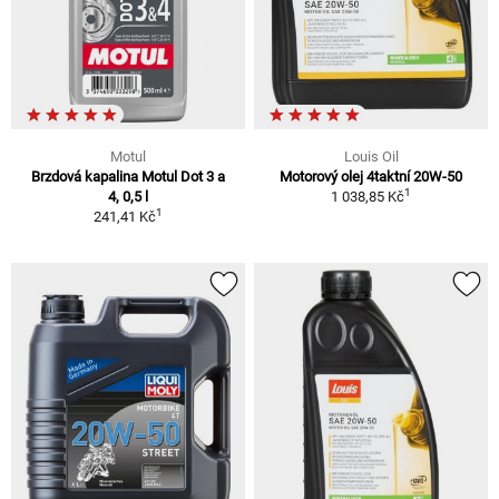
Motul
Louis Oil
Brzdová kapalina Motul Dot 3 a
Motorový olej 4taktní 20W-50
1
4, 0,5 l
1 038,85 Kč
1
241,41 Kč