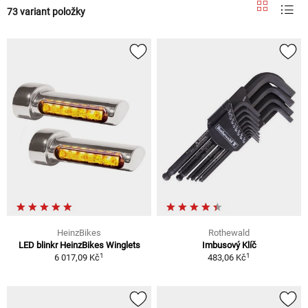
73 variant položky
HeinzBikes
Rothewald
LED blinkr HeinzBikes Winglets
Imbusový Klíč
1
1
6 017,09 Kč
483,06 Kč