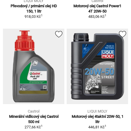
LIQUI MOLY
Castrol
Převodový / primární olej HD
Motorový olej Castrol Power1
150, 1 litr
4T 20W-50
1
1
918,03 Kč
483,06 Kč
Castrol
LIQUI MOLY
Minerální vidlicový olej Castrol
Motorový olej 4taktní 20W-50, 1
500 ml
litr
1
1
277,66 Kč
446,81 Kč