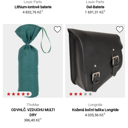
Louis Parts
Louis Parts
Lithium-iontové baterie
Gel-Baterie
1
1
4 832,76 Kč
1 691,31 Kč
ThoMar
Longride
ODVHLČ. VZDUCHU MULTI
Kožená boční taška Longride
1
DRY
4 035,56 Kč
1
386,40 Kč