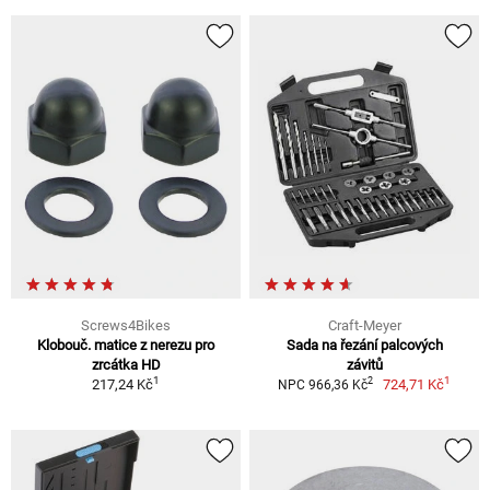
Screws4Bikes
Craft-Meyer
Klobouč. matice z nerezu pro
Sada na řezání palcových
zrcátka HD
závitů
1
1
2
217,24 Kč
724,71 Kč
NPC 966,36 Kč