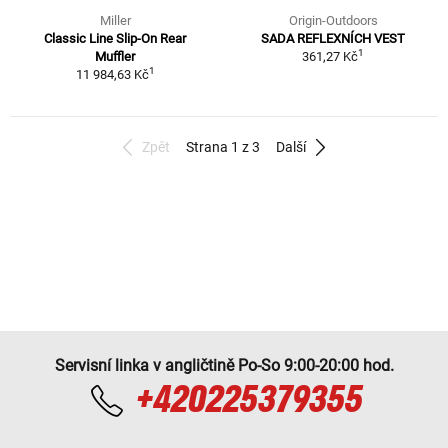
Miller
Origin-Outdoors
Classic Line Slip-On Rear
SADA REFLEXNÍCH VEST
1
Muffler
361,27 Kč
1
11 984,63 Kč
Zpět
Strana 1 z 3
Další
Servisní linka v angličtině Po-So 9:00-20:00 hod.
+420225379355