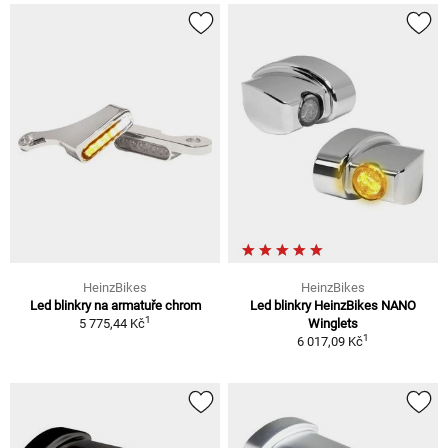
HeinzBikes
HeinzBikes
Led blinkry na armatuře chrom
Led blinkry HeinzBikes NANO
1
5 775,44 Kč
Winglets
1
6 017,09 Kč