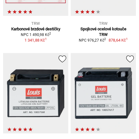
TRW
TRW
Karbonové brzdové destičky
Spojkové ocelové kotouče
2
TRW
NPC 1 490,98 Kč
1
1
2
1 341,88 Kč
878,64 Kč
NPC 976,27 Kč