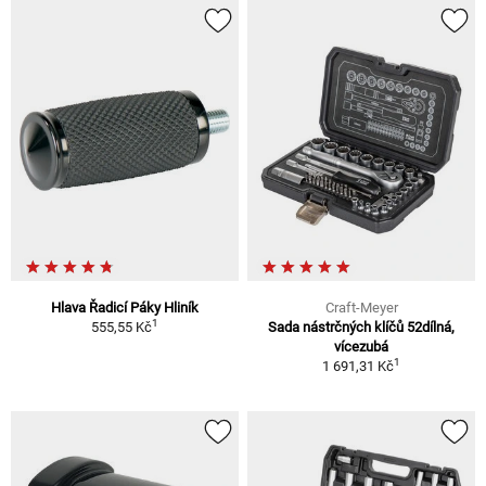
Hlava Řadicí Páky Hliník
Craft-Meyer
1
555,55 Kč
Sada nástrčných klíčů 52dílná,
vícezubá
1
1 691,31 Kč