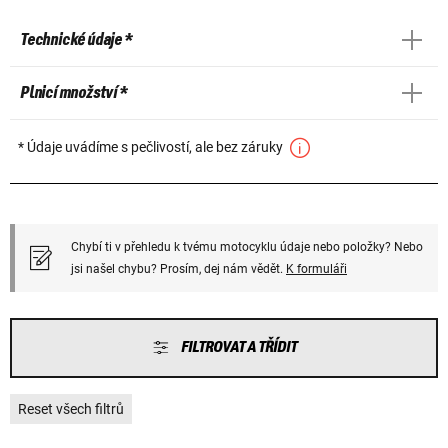
Technické údaje *
Plnicí množství *
* Údaje uvádíme s pečlivostí, ale bez záruky
Chybí ti v přehledu k tvému motocyklu údaje nebo položky? Nebo
jsi našel chybu? Prosím, dej nám vědět.
K formuláři
FILTROVAT A TŘÍDIT
Reset všech filtrů