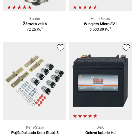
Spahn
HeinzBikes
Žárovka velká
Winglets Micro 3V1
1
1
72,25 Kč
6 500,39 Kč
Kern-Stabi
Delo
Pojížděcí sada Kern-Stabi, 8
Gelová baterie Hd