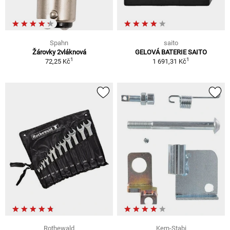
Spahn
saito
Žárovky 2vláknová
GELOVÁ BATERIE SAITO
1
1
72,25 Kč
1 691,31 Kč
Rothewald
Kern-Stabi