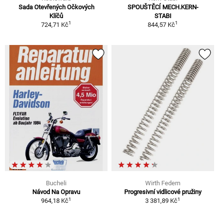
Sada Otevřených Očkových
SPOUŠTĚCÍ MECH.KERN-
Klíčů
STABI
1
1
724,71 Kč
844,57 Kč
Bucheli
Wirth Federn
Návod Na Opravu
Progresivní vidlicové pružiny
1
1
964,18 Kč
3 381,89 Kč