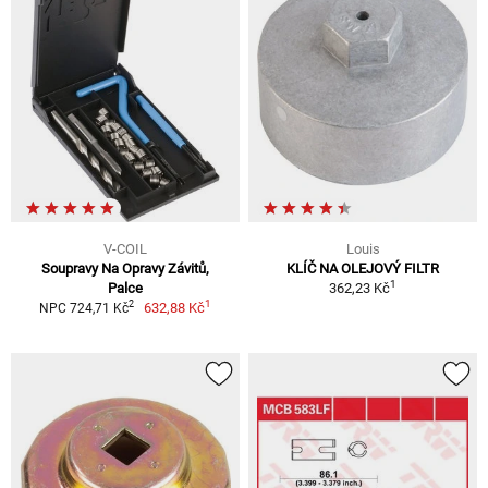
V-COIL
Louis
Soupravy Na Opravy Závitů,
KLÍČ NA OLEJOVÝ FILTR
1
Palce
362,23 Kč
1
2
632,88 Kč
NPC 724,71 Kč