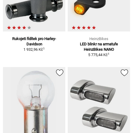
Rukojeti řídítek pro Harley-
HeinzBikes
Davidson
LED blinkr na armatuře
1
1 932,96 Kč
HeinzBikes NANO
1
5 775,44 Kč