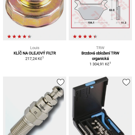
Louis
TRW
KLÍČ NA OLEJOVÝ FILTR
Brzdová obložení TRW
1
217,24 Kč
organická
1
1 304,91 Kč