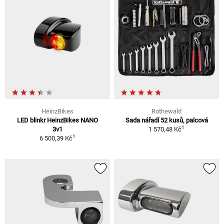
HeinzBikes
Rothewald
LED blinkr HeinzBikes NANO
Sada nářadí 52 kusů, palcová
1
3v1
1 570,48 Kč
1
6 500,39 Kč