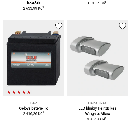
1
koleček
3 141,21 Kč
1
2 633,99 Kč
Delo
HeinzBikes
Gelová baterie Hd
LED blinkry HeinzBikes
1
2 416,26 Kč
Winglets Micro
1
6 017,09 Kč