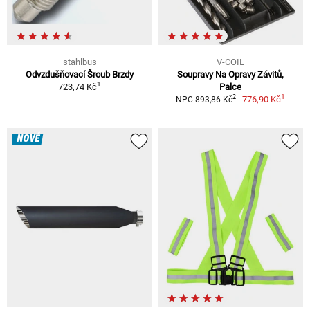
stahlbus
V-COIL
Odvzdušňovací Šroub Brzdy
Soupravy Na Opravy Závitů,
1
723,74 Kč
Palce
1
2
776,90 Kč
NPC 893,86 Kč
NOVÉ