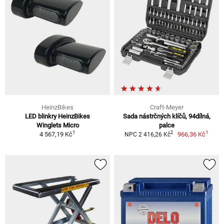
HeinzBikes
Craft-Meyer
LED blinkry HeinzBikes
Sada nástrčných klíčů, 94dílná,
Winglets Micro
palce
1
1
2
4 567,19 Kč
966,36 Kč
NPC 2 416,26 Kč