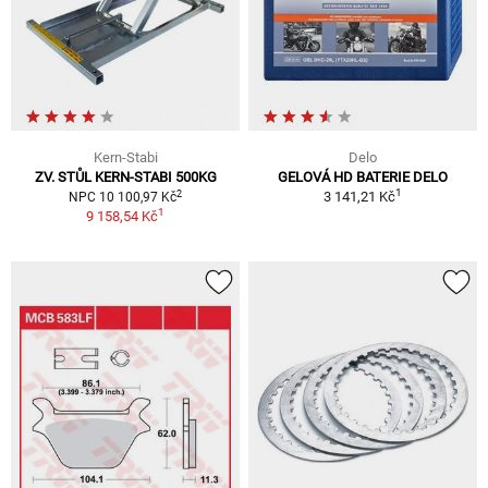
Kern-Stabi
Delo
ZV. STŮL KERN-STABI 500KG
GELOVÁ HD BATERIE DELO
1
2
3 141,21 Kč
NPC 10 100,97 Kč
1
9 158,54 Kč