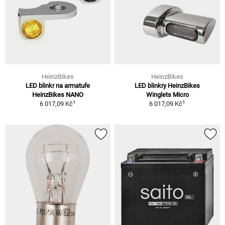
HeinzBikes
HeinzBikes
LED blinkr na armatuře
LED blinkry HeinzBikes
HeinzBikes NANO
Winglets Micro
1
1
6 017,09 Kč
6 017,09 Kč