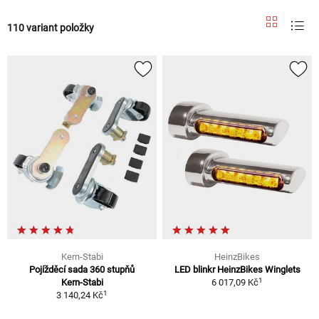
110 variant položky
Kern-Stabi
HeinzBikes
Pojížděcí sada 360 stupňů
LED blinkr HeinzBikes Winglets
1
Kern-Stabi
6 017,09 Kč
1
3 140,24 Kč