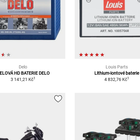
Delo
Louis Parts
ELOVÁ HD BATERIE DELO
Lithium-iontové baterie
1
1
3 141,21 Kč
4 832,76 Kč