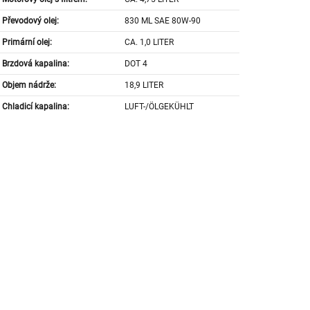
Převodový olej:
830 ML SAE 80W-90
Primární olej:
CA. 1,0 LITER
Brzdová kapalina:
DOT 4
Objem nádrže:
18,9 LITER
Chladicí kapalina:
LUFT-/ÖLGEKÜHLT