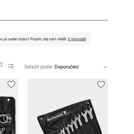
o jsi našel chybu? Prosím, dej nám vědět.
K formuláři
Seřadit podle
: