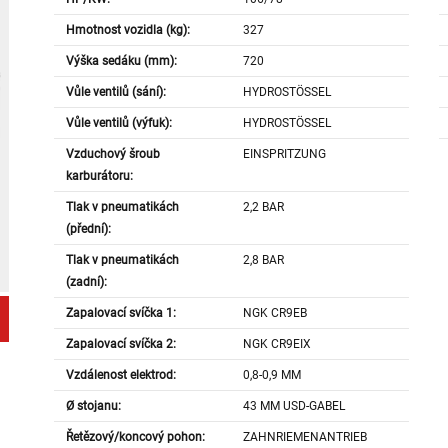
Hmotnost vozidla (kg):
327
Výška sedáku (mm):
720
Vůle ventilů (sání):
HYDROSTÖSSEL
Vůle ventilů (výfuk):
HYDROSTÖSSEL
Vzduchový šroub
EINSPRITZUNG
karburátoru:
Tlak v pneumatikách
2,2 BAR
(přední):
Tlak v pneumatikách
2,8 BAR
(zadní):
Zapalovací svíčka 1:
NGK CR9EB
Zapalovací svíčka 2:
NGK CR9EIX
Vzdálenost elektrod:
0,8-0,9 MM
Ø stojanu:
43 MM USD-GABEL
Řetězový/koncový pohon:
ZAHNRIEMENANTRIEB