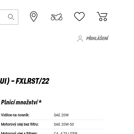
PŘIHLÁŠENÍ
UI) - FXLRST/22
Plnicí množství *
Vidlice na nosník:
SAE 20W
Motorový olej bez filtru:
SAE 20W-50
Motorový olej s filtrem:
CA. 4,75 LITER