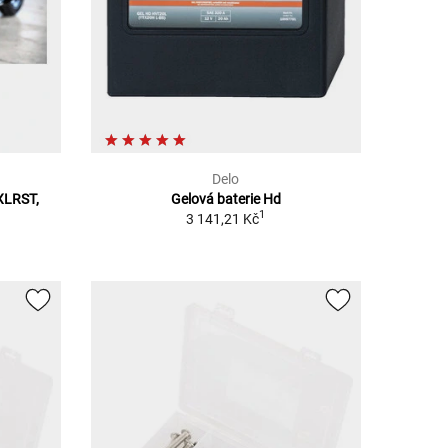
Delo
XLRST,
Gelová baterie Hd
1
3 141,21 Kč