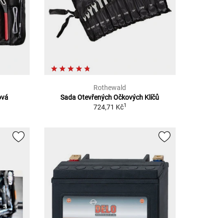
Rothewald
ová
Sada Otevřených Očkových Klíčů
1
724,71 Kč