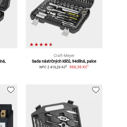
Craft-Meyer
lná,
Sada nástrčných klíčů, 94dílná, palce
1
966,36 Kč
2
NPC 2 416,26 Kč