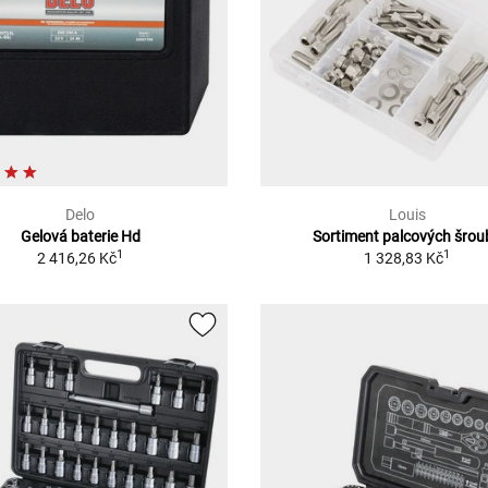
Delo
Louis
Gelová baterie Hd
Sortiment palcových šrou
1
1
2 416,26 Kč
1 328,83 Kč