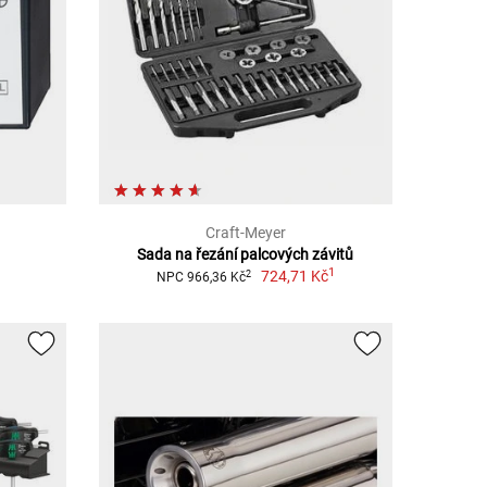
Craft-Meyer
Sada na řezání palcových závitů
1
724,71 Kč
2
NPC 966,36 Kč