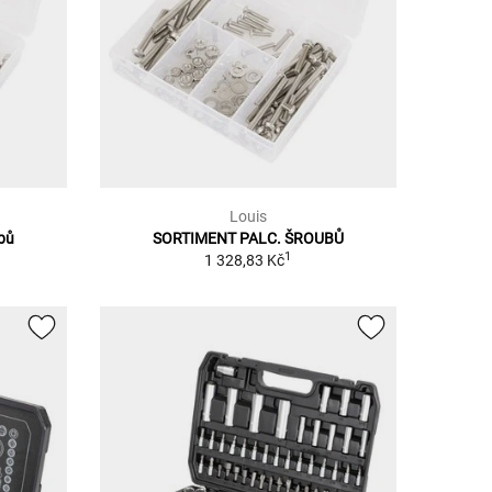
Louis
bů
SORTIMENT PALC. ŠROUBŮ
1
1 328,83 Kč