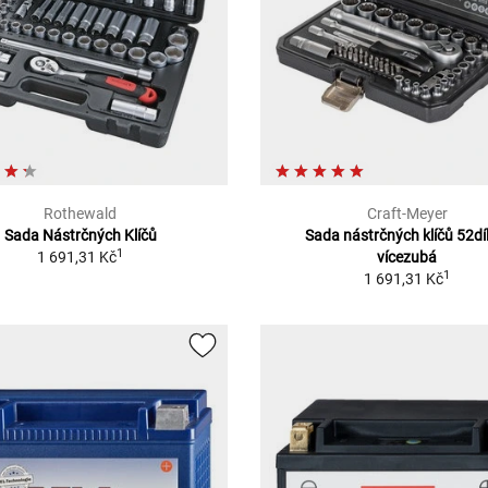
Rothewald
Craft-Meyer
Sada Nástrčných Klíčů
Sada nástrčných klíčů 52dí
1
1 691,31 Kč
vícezubá
1
1 691,31 Kč