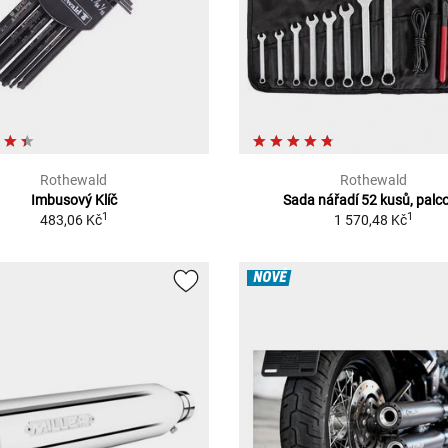
Rothewald
Rothewald
Imbusový Klíč
Sada nářadí 52 kusů, palc
1
1
483,06 Kč
1 570,48 Kč
NOVÉ