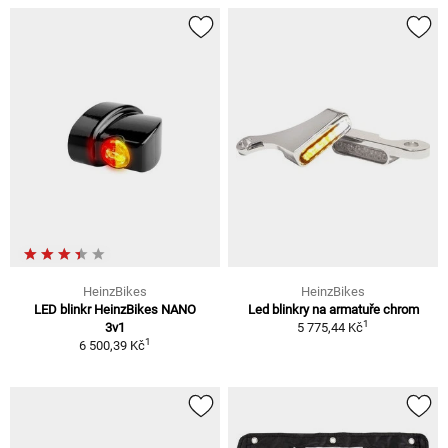
HeinzBikes
HeinzBikes
LED blinkr HeinzBikes NANO
Led blinkry na armatuře chrom
1
3v1
5 775,44 Kč
1
6 500,39 Kč