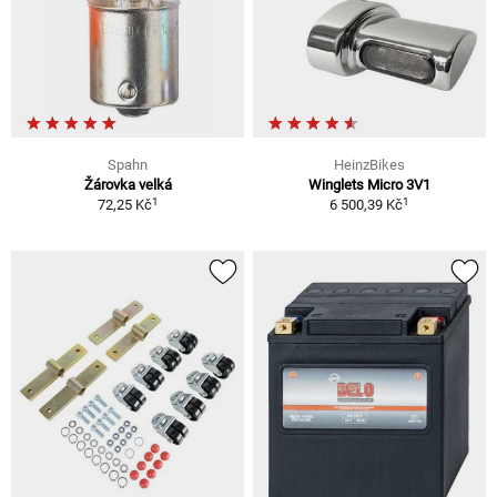
Spahn
HeinzBikes
Žárovka velká
Winglets Micro 3V1
1
1
72,25 Kč
6 500,39 Kč