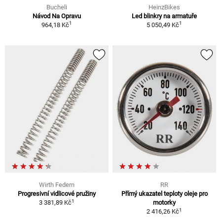
Bucheli
HeinzBikes
Návod Na Opravu
Led blinkry na armatuře
1
1
964,18 Kč
5 050,49 Kč
Wirth Federn
RR
Progresivní vidlicové pružiny
Přímý ukazatel teploty oleje pro
1
3 381,89 Kč
motorky
1
2 416,26 Kč