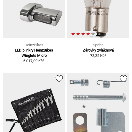
HeinzBikes
Spahn
LED blinkry HeinzBikes
Žárovky 2vláknová
1
Winglets Micro
72,25 Kč
1
6 017,09 Kč