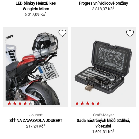
LED blinkry HeinzBikes
Progresivní vidlicové pružiny
1
Winglets Micro
3 818,07 Kč
1
6 017,09 Kč
Joubert
Craft-Meyer
SÍŤ NA ZAVAZADLA JOUBERT
Sada nástrčných klíčů 52dílná,
1
217,24 Kč
vícezubá
1
1 691,31 Kč