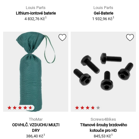
Louis Parts
Louis Parts
Lithium-iontové baterie
Gel-Baterie
1
1
4 832,76 Kč
1 932,96 Kč
ThoMar
Screws4Bikes
ODVHLČ. VZDUCHU MULTI
Titanové šrouby brzdového
DRY
kotouče pro HD
1
1
386,40 Kč
845,53 Kč