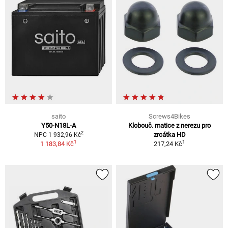
saito
Screws4Bikes
Y50-N18L-A
Klobouč. matice z nerezu pro
2
zrcátka HD
NPC 1 932,96 Kč
1
1
1 183,84 Kč
217,24 Kč