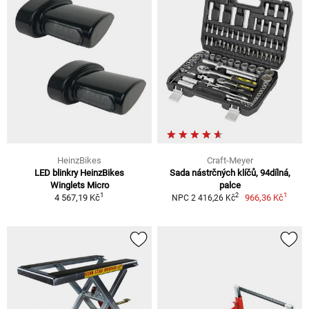
HeinzBikes
Craft-Meyer
LED blinkry HeinzBikes
Sada nástrčných klíčů, 94dílná,
Winglets Micro
palce
1
1
2
4 567,19 Kč
966,36 Kč
NPC 2 416,26 Kč