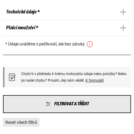
Technické údaje *
Plnicí množství *
* Údaje uvádíme s pečlivostí, ale bez záruky
Chybí ti v přehledu k tvému motocyklu údaje nebo položky? Nebo
jsi našel chybu? Prosím, dej nám vědět.
K formuláři
FILTROVAT A TŘÍDIT
Reset všech filtrů