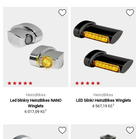
HeinzBikes
HeinzBikes
Led blinkry HeinzBikes NANO
LED blinkr HeinzBikes Winglets
1
Winglets
4 567,19 Kč
1
6 017,09 Kč