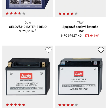
Delo
TRW
GELOVÁ HD BATERIE DELO
Spojkové ocelové kotouče
1
3 624,51 Kč
TRW
1
2
878,64 Kč
NPC 976,27 Kč