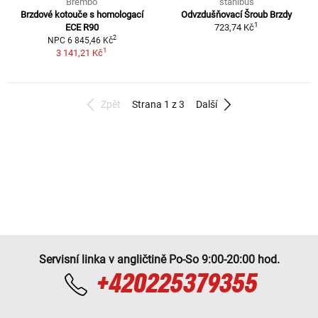
Brembo
stahlbus
Brzdové kotouče s homologací
Odvzdušňovací Šroub Brzdy
1
ECE R90
723,74 Kč
2
NPC 6 845,46 Kč
1
3 141,21 Kč
Zpět
Strana 1 z 3
Další
Servisní linka v angličtině Po-So 9:00-20:00 hod.
+420225379355