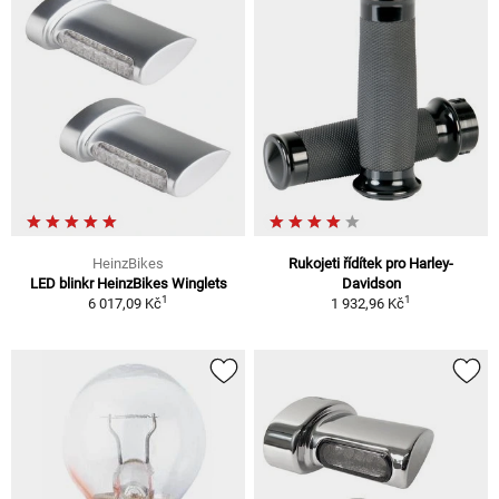
HeinzBikes
Rukojeti řídítek pro Harley-
LED blinkr HeinzBikes Winglets
Davidson
1
1
6 017,09 Kč
1 932,96 Kč