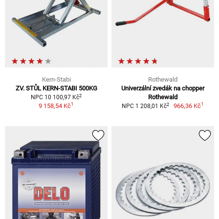
Kern-Stabi
Rothewald
ZV. STŮL KERN-STABI 500KG
Univerzální zvedák na chopper
2
Rothewald
NPC 10 100,97 Kč
1
1
2
9 158,54 Kč
966,36 Kč
NPC 1 208,01 Kč