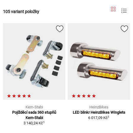
105 variant položky
Kern-Stabi
HeinzBikes
Pojížděcí sada 360 stupňů
LED blinkr HeinzBikes Winglets
1
Kern-Stabi
6 017,09 Kč
1
3 140,24 Kč