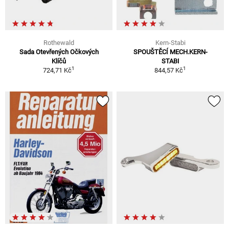
Rothewald
Kern-Stabi
Sada Otevřených Očkových
SPOUŠTĚCÍ MECH.KERN-
Klíčů
STABI
1
1
724,71 Kč
844,57 Kč