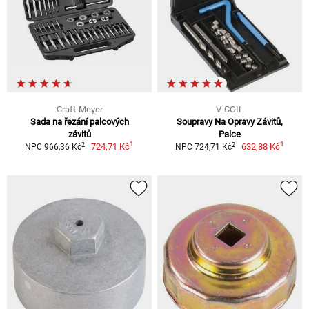
Craft-Meyer
V-COIL
Sada na řezání palcových
Soupravy Na Opravy Závitů,
závitů
Palce
1
1
2
2
724,71 Kč
632,88 Kč
NPC 966,36 Kč
NPC 724,71 Kč