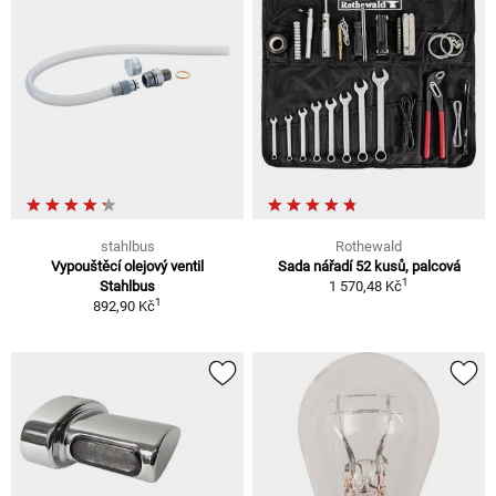
stahlbus
Rothewald
Vypouštěcí olejový ventil
Sada nářadí 52 kusů, palcová
1
Stahlbus
1 570,48 Kč
1
892,90 Kč