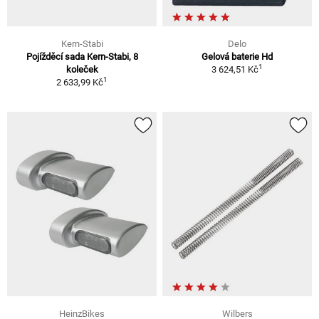
Kern-Stabi
Delo
Pojížděcí sada Kern-Stabi, 8
Gelová baterie Hd
1
koleček
3 624,51 Kč
1
2 633,99 Kč
HeinzBikes
Wilbers