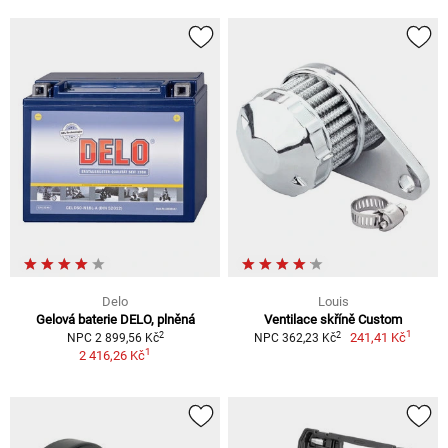
Delo
Louis
Gelová baterie DELO, plněná
Ventilace skříně Custom
1
2
2
241,41 Kč
NPC 2 899,56 Kč
NPC 362,23 Kč
1
2 416,26 Kč