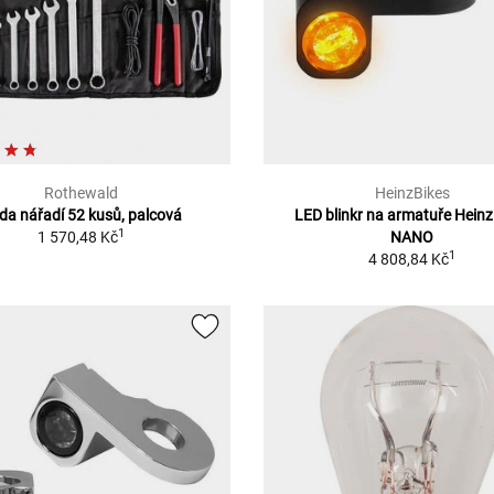
Rothewald
HeinzBikes
da nářadí 52 kusů, palcová
LED blinkr na armatuře Hein
1
1 570,48 Kč
NANO
1
4 808,84 Kč