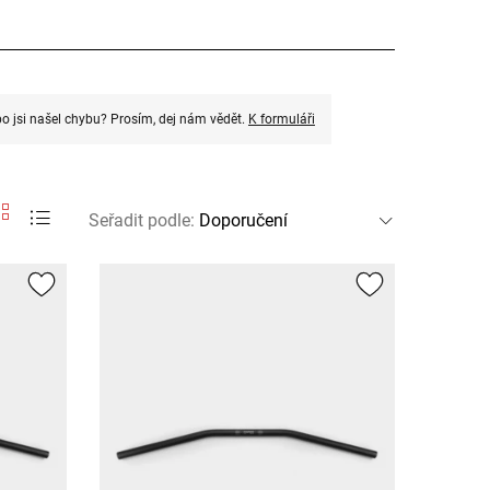
o jsi našel chybu? Prosím, dej nám vědět.
K formuláři
Seřadit podle
: