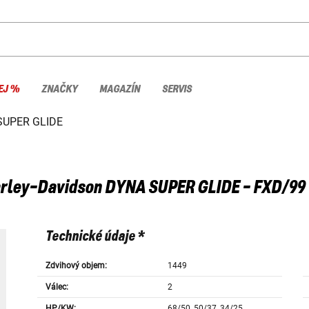
EJ %
ZNAČKY
MAGAZÍN
SERVIS
SUPER GLIDE
rley-Davidson
DYNA SUPER GLIDE - FXD/99
Technické údaje *
Zdvihový objem:
1449
Válec:
2
HP/KW:
68/50, 50/37, 34/25