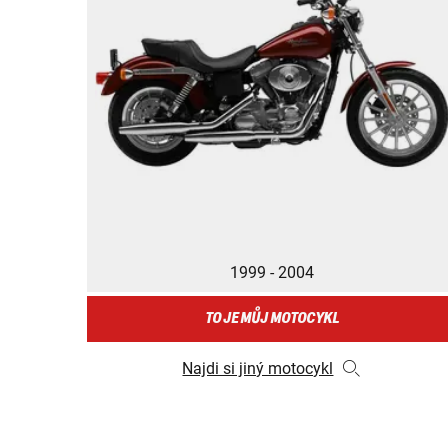
1999 - 2004
TO JE MŮJ MOTOCYKL
Najdi si jiný motocykl