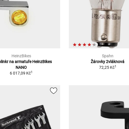
HeinzBikes
Spahn
linkr na armatuře HeinzBikes
Žárovky 2vláknová
1
NANO
72,25 Kč
1
6 017,09 Kč