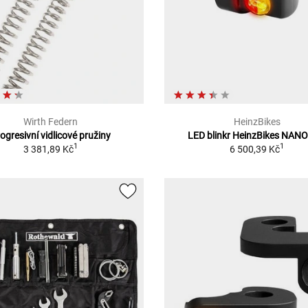
Wirth Federn
HeinzBikes
ogresivní vidlicové pružiny
LED blinkr HeinzBikes NANO
1
1
3 381,89 Kč
6 500,39 Kč