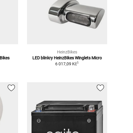
HeinzBikes
zBikes
LED blinkry HeinzBikes Winglets Micro
1
6 017,09 Kč