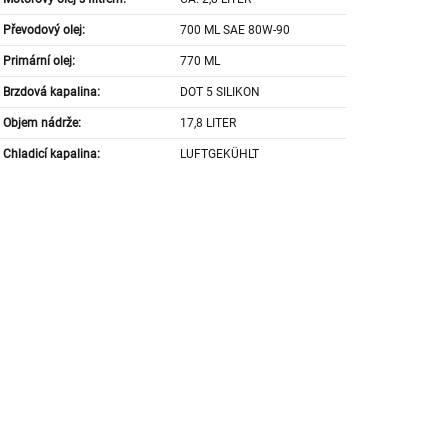
Převodový olej:
700 ML SAE 80W-90
Primární olej:
770 ML
Brzdová kapalina:
DOT 5 SILIKON
Objem nádrže:
17,8 LITER
Chladicí kapalina:
LUFTGEKÜHLT