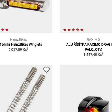
HeinzBikes
RAXIMO
 blinkr HeinzBikes Winglets
ALU ŘÍDÍTKA RAXIMO DRAG 
1
6 017,09 Kč
PALC.,OTV.
1
1 447,48 Kč