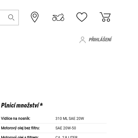
PŘIHLÁŠENÍ
Plnicí množství *
Vidlice na nosník:
310 ML SAE 20W
Motorový olej bez filtru:
SAE 20W-50
Motorový olej s filtrem:
CA. 2,8 LITER