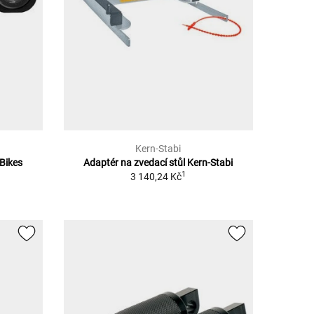
Kern-Stabi
zBikes
Adaptér na zvedací stůl Kern-Stabi
1
3 140,24 Kč