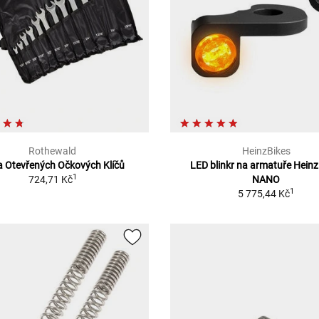
Rothewald
HeinzBikes
 Otevřených Očkových Klíčů
LED blinkr na armatuře Hein
1
724,71 Kč
NANO
1
5 775,44 Kč