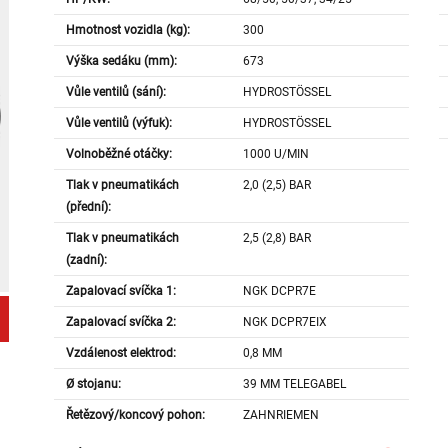
Hmotnost vozidla (kg):
300
Výška sedáku (mm):
673
Vůle ventilů (sání):
HYDROSTÖSSEL
Vůle ventilů (výfuk):
HYDROSTÖSSEL
Volnoběžné otáčky:
1000 U/MIN
Tlak v pneumatikách
2,0 (2,5) BAR
(přední):
Tlak v pneumatikách
2,5 (2,8) BAR
(zadní):
Zapalovací svíčka 1:
NGK DCPR7E
Zapalovací svíčka 2:
NGK DCPR7EIX
Vzdálenost elektrod:
0,8 MM
Ø stojanu:
39 MM TELEGABEL
Řetězový/koncový pohon:
ZAHNRIEMEN