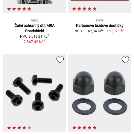
MRA
TRW
Čelní ochranný štít MRA
Karbonové brzdové destičky
1
2
Roadshield
759,02 Kč
NPC 1 162,34 Kč
2
NPC 3 018,21 Kč
1
2 867,42 Kč