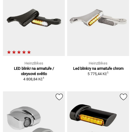
HeinzBikes
HeinzBikes
LED blinkr na armatuře /
Led blinkry na armatuře chrom
1
obrysové světlo
5 775,44 Kč
1
4 808,84 Kč