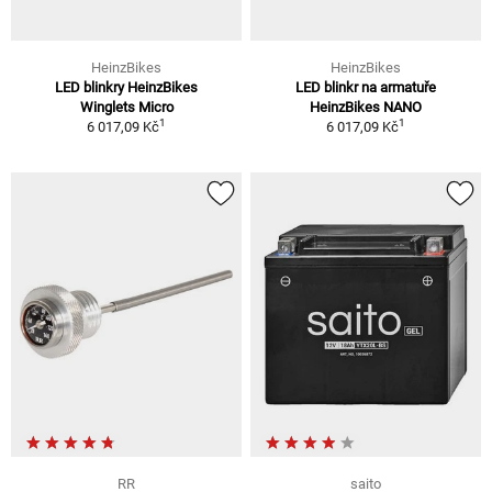
HeinzBikes
HeinzBikes
LED blinkry HeinzBikes
LED blinkr na armatuře
Winglets Micro
HeinzBikes NANO
1
1
6 017,09 Kč
6 017,09 Kč
RR
saito