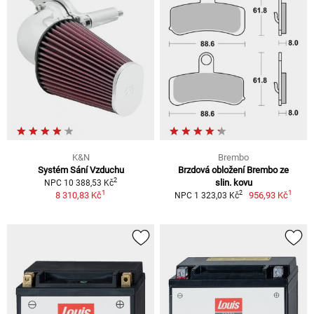
K&N
Brembo
Systém Sání Vzduchu
Brzdová obložení Brembo ze
2
slin. kovu
NPC 10 388,53 Kč
1
1
2
8 310,83 Kč
956,93 Kč
NPC 1 323,03 Kč