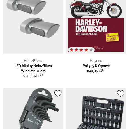
HeinzBikes
Haynes
LED blinkry HeinzBikes
Pokyny K Opravě
1
Winglets Micro
843,36 Kč
1
6 017,09 Kč