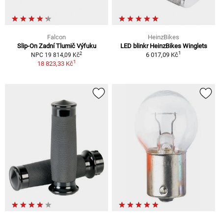
Falcon
HeinzBikes
Slip-On Zadní Tlumič Výfuku
LED blinkr HeinzBikes Winglets
1
2
6 017,09 Kč
NPC 19 814,09 Kč
1
18 823,33 Kč