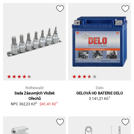
Rothewald
Delo
Sada Zásuvných Vložek
GELOVÁ HD BATERIE DELO
1
Ořechů
3 141,21 Kč
1
2
241,41 Kč
NPC 362,23 Kč