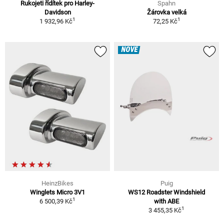
Rukojeti řídítek pro Harley-
Spahn
Davidson
Žárovka velká
1
1
1 932,96 Kč
72,25 Kč
NOVÉ
HeinzBikes
Puig
Winglets Micro 3V1
WS12 Roadster Windshield
1
6 500,39 Kč
with ABE
1
3 455,35 Kč