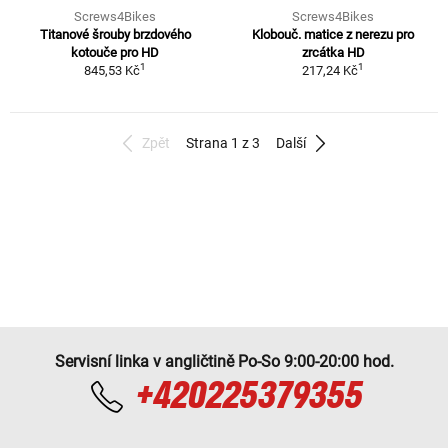
Screws4Bikes
Screws4Bikes
Titanové šrouby brzdového
Klobouč. matice z nerezu pro
kotouče pro HD
zrcátka HD
1
1
845,53 Kč
217,24 Kč
Zpět
Strana 1 z 3
Další
Servisní linka v angličtině Po-So 9:00-20:00 hod.
+420225379355