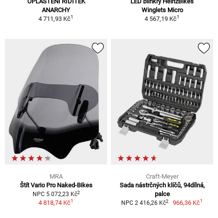
OPLÁŠTĚNÍ ŘÍDÍTEK
LED blinkry HeinzBikes
ANARCHY
Winglets Micro
1
1
4 711,93 Kč
4 567,19 Kč
MRA
Craft-Meyer
Štít Vario Pro Naked-Bikes
Sada nástrčných klíčů, 94dílná,
2
palce
NPC 5 072,23 Kč
1
1
2
4 818,74 Kč
966,36 Kč
NPC 2 416,26 Kč