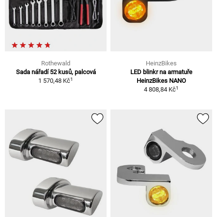
Rothewald
HeinzBikes
Sada nářadí 52 kusů, palcová
LED blinkr na armatuře
1
1 570,48 Kč
HeinzBikes NANO
1
4 808,84 Kč