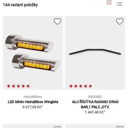
144 variant položky
HeinzBikes
RAXIMO
LED blinkr HeinzBikes Winglets
ALU ŘÍDÍTKA RAXIMO DRAG
1
6 017,09 Kč
BAR,1 PALC.,OTV.
1
1 447,48 Kč