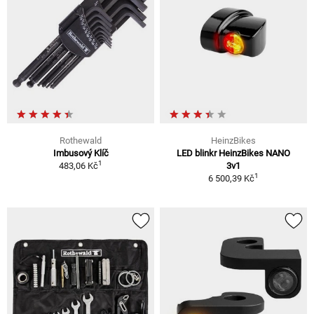
Rothewald
HeinzBikes
Imbusový Klíč
LED blinkr HeinzBikes NANO
1
483,06 Kč
3v1
1
6 500,39 Kč