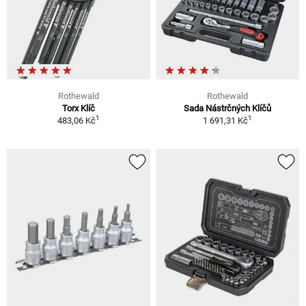
Rothewald
Rothewald
Torx Klíč
Sada Nástrčných Klíčů
1
1
483,06 Kč
1 691,31 Kč