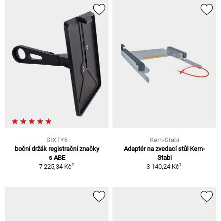
SIXTY6
Kern-Stabi
boční držák registrační značky
Adaptér na zvedací stůl Kern-
s ABE
Stabi
1
1
7 225,34 Kč
3 140,24 Kč