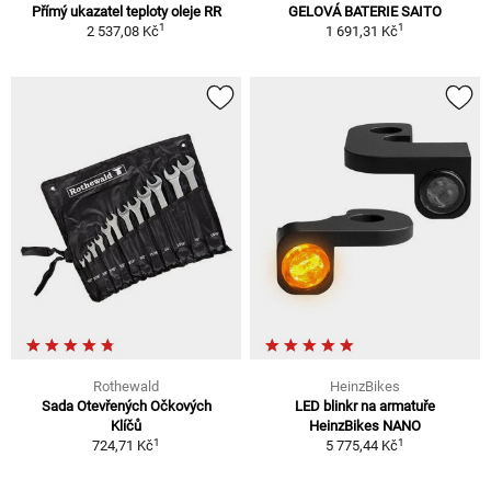
Přímý ukazatel teploty oleje RR
GELOVÁ BATERIE SAITO
1
1
2 537,08 Kč
1 691,31 Kč
Rothewald
HeinzBikes
Sada Otevřených Očkových
LED blinkr na armatuře
Klíčů
HeinzBikes NANO
1
1
724,71 Kč
5 775,44 Kč