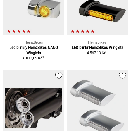
HeinzBikes
HeinzBikes
Led blinkry HeinzBikes NANO
LED blinkr HeinzBikes Winglets
1
Winglets
4 567,19 Kč
1
6 017,09 Kč