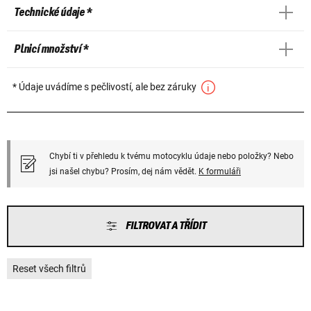
Technické údaje *
Plnicí množství *
* Údaje uvádíme s pečlivostí, ale bez záruky
Chybí ti v přehledu k tvému motocyklu údaje nebo položky? Nebo
jsi našel chybu? Prosím, dej nám vědět.
K formuláři
FILTROVAT A TŘÍDIT
Reset všech filtrů