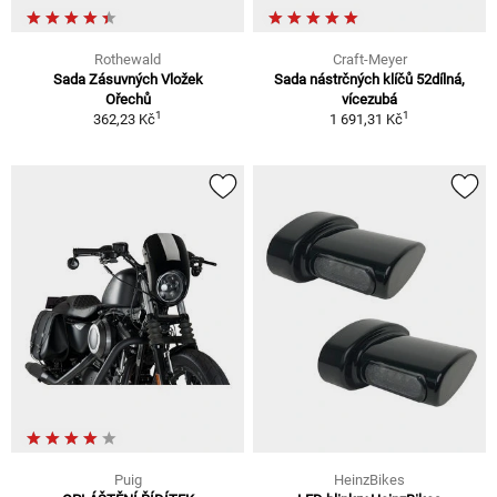
Rothewald
Craft-Meyer
Sada Zásuvných Vložek
Sada nástrčných klíčů 52dílná,
Ořechů
vícezubá
1
1
362,23 Kč
1 691,31 Kč
Puig
HeinzBikes